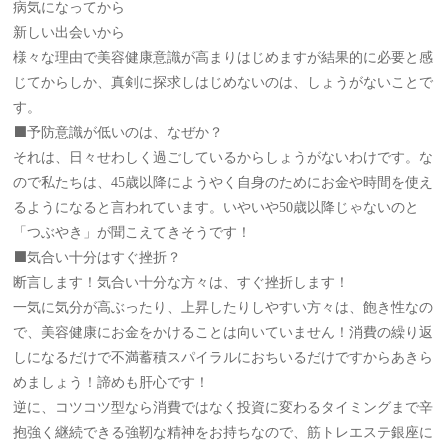
病気になってから
新しい出会いから
様々な理由で美容健康意識が高まりはじめますが結果的に必要と感
じてからしか、真剣に探求しはじめないのは、しょうがないことで
す。
⬛️予防意識が低いのは、なぜか？
それは、日々せわしく過ごしているからしょうがないわけです。な
ので私たちは、45歳以降にようやく自身のためにお金や時間を使え
るようになると言われています。いやいや50歳以降じゃないのと
「つぶやき」が聞こえてきそうです！
⬛️気合い十分はすぐ挫折？
断言します！気合い十分な方々は、すぐ挫折します！
一気に気分が高ぶったり、上昇したりしやすい方々は、飽き性なの
で、美容健康にお金をかけることは向いていません！消費の繰り返
しになるだけで不満蓄積スパイラルにおちいるだけですからあきら
めましょう！諦めも肝心です！
逆に、コツコツ型なら消費ではなく投資に変わるタイミングまで辛
抱強く継続できる強靭な精神をお持ちなので、筋トレエステ銀座に