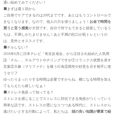
通い始めてみてください！
⬛️まずは週１回から
ご自身でケアできるのは20代までです。あとはもうコントロールで
きなくなります。なので、他人の力を借りましょう！
お金で時間を
買うと言う感覚
が大切です。自分で何でもできると錯覚しているう
ちは、不満しかたまりません！あと不満の吐口が筋トレというの
は、意外とオススメです。
⬛️チルしない？
2016年6月に日本テレビ「有吉反省会」から注目され始めた人気用
語「チル」。チルアウトやチリングですが①リラックス状態を表す
言葉②大麻（マリファナ）を吸う行為③異性や好意を示す相手に使
うセリフ
ゆったりまったりする時間は必要ですからね、横になる時間を加え
てもらえたら嬉しいなぁ！
⬛️ストレス免疫って知ってる？
ストレスを感じることでストレスに対抗できる免疫がつくっていう
簡単な話です。ストレスが悪になりつつある時代に、ストレスから
逃げたいとする行動によって、私たちは、
頭の良い知識が豊富で経