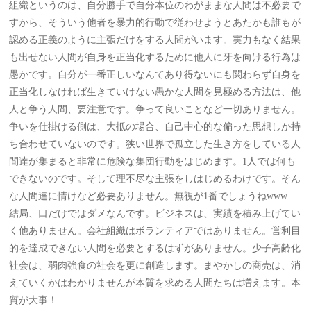
組織というのは、自分勝手で自分本位のわがままな人間は不必要で
すから、そういう他者を暴力的行動で従わせようとあたかも誰もが
認める正義のように主張だけをする人間がいます。実力もなく結果
も出せない人間が自身を正当化するために他人に牙を向ける行為は
愚かです。自分が一番正しいなんてあり得ないにも関わらず自身を
正当化しなければ生きていけない愚かな人間を見極める方法は、他
人と争う人間、要注意です。争って良いことなど一切ありません。
争いを仕掛ける側は、大抵の場合、自己中心的な偏った思想しか持
ち合わせていないのです。狭い世界で孤立した生き方をしている人
間達が集まると非常に危険な集団行動をはじめます。1人では何も
できないのです。そして理不尽な主張をしはじめるわけです。そん
な人間達に情けなど必要ありません。無視が1番でしょうねwww
結局、口だけではダメなんです。ビジネスは、実績を積み上げてい
く他ありません。会社組織はボランティアではありません。営利目
的を達成できない人間を必要とするはずがありません。少子高齢化
社会は、弱肉強食の社会を更に創造します。まやかしの商売は、消
えていくかはわかりませんが本質を求める人間たちは増えます。本
質が大事！