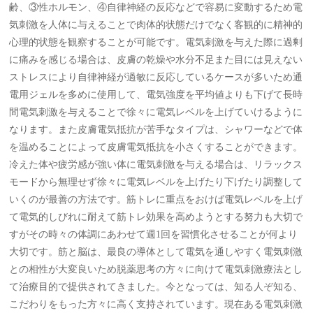
齢、③性ホルモン、④自律神経の反応などで容易に変動するため電
気刺激を人体に与えることで肉体的状態だけでなく客観的に精神的
心理的状態を観察することが可能です。電気刺激を与えた際に過剰
に痛みを感じる場合は、皮膚の乾燥や水分不足また目には見えない
ストレスにより自律神経が過敏に反応しているケースが多いため通
電用ジェルを多めに使用して、電気強度を平均値よりも下げて長時
間電気刺激を与えることで徐々に電気レベルを上げていけるように
なります。また皮膚電気抵抗が苦手なタイプは、シャワーなどで体
を温めることによって皮膚電気抵抗を小さくすることができます。
冷えた体や疲労感が強い体に電気刺激を与える場合は、リラックス
モードから無理せず徐々に電気レベルを上げたり下げたり調整して
いくのが最善の方法です。筋トレに重点をおけば電気レベルを上げ
て電気的しびれに耐えて筋トレ効果を高めようとする努力も大切で
すがその時々の体調にあわせて週1回を習慣化させることが何より
大切です。筋と脳は、最良の導体として電気を通しやすく電気刺激
との相性が大変良いため脱薬思考の方々に向けて電気刺激療法とし
て治療目的で提供されてきました。今となっては、知る人ぞ知る、
こだわりをもった方々に高く支持されています。現在ある電気刺激