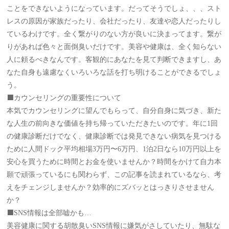
ことをできないようになっています。だってそうでしょ、、、スト
レスの原因が家族だったり、会社だったり、友達や恋人だったりし
ているわけです。全く繋がりのない方が良いに決まってます。繋が
りがあれば色々と面倒臭いだけです。美容や健康は、全く知らない
人に頼るべきなんです。客観的にあなたを見て判断できますし、あ
なた自身も遠慮なくいろいろな話を打ち明けることができるでしょ
う。
⬛️カウンセリングの重要性について
本気でカウンセリングに望んでもらって、自分自身に気づき、新た
な人生の前向きな価値を持ち帰っていただきたいのです。年に1回
の健康診断だけでなく、健康診断では発見できない病気を見つける
ために人間ドック平均相場3万円〜6万円、1泊2日なら10万円以上を
安心を買うために時間とお金を使いませんか？時間をかけて自力本
願で頑張っているにも関わらず、この記事を読まれているなら、考
えをチェンジしませんか？効率的にズバッとはっきりさせません
か？
⬛️SNS情報は全部嘘かも…
美容健康に関する胡散臭いSNS情報に嫌気がさしていたり、無駄な