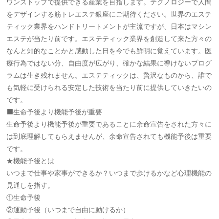
ワンストップで提供できる産業を目指します。テクノロジーで人間
をデザインする筋トレエステ銀座にご期待ください。世界のエステ
ティック業界をハンドトリートメントが主流ですが、日本はマシン
エステが当たり前です。エステティック業界を創造して来た方々の
なんと知的なことかと感動した日を今でも鮮明に覚えています。医
療行為ではない分、自由度が広がり、確かな結果に導けないプログ
ラムは生き残れません。エステティックは、贅沢なものから、誰で
も気軽に受けられる安定した技術を当たり前に提供していきたいの
です。
⬛️生命予後より機能予後が重要
生命予後より機能予後が重要であることに余命宣告をされた方々に
は到底理解してもらえませんが、余命宣告されても機能予後は重要
です。
★機能予後とは
いつまで仕事や家事ができるか？いつまで歩けるかなど心理機能の
見通しを指す。
①生命予後
②運動予後（いつまで自由に動けるか）