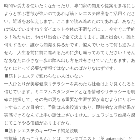
時間や労力を使いたくなかったり、専門家の知見や提案を参考にし
ようと学ぶ意欲が強いのであれば筋トレエステ銀座をご活用くださ
い。近道をお伝えします。ここまで読み進めたのであれば、あなた
は悩んでいますね？ダイエットや体の不調などに…。今すぐご予約
を！私たちは、やはり出会いで全て決まります。誰と出会い、誰と
何をするか、誰から知識を得るかです。悩んでいたって何も進みま
せん！人生を前に前に進めるために少し頼ってみてください！そん
なあなたに小さな一歩の踏み出し方を共有させていただきます。あ
なたにとって必要な情報ではないものばかりなはずです。
⬛️筋トレエステで変わらない人はいない
一人ひとりが美容健康リテラシーを高めたら社会はより良くなると
信じています。ミニマムスタンダードとなる情報やリテラシーを明
確に把握して、その先の更なる重要な生涯学習が進むようにサポー
トすることが目的で、予防は未来投資であり、即時的な改善効果が
実感できるなんて上手い話はございません。ジュワジュワ効果を感
じてこそやる価値がありますから。
⬛️筋トレエステのキーワード補足説明
拮抗筋（きっこうきん）とは、アンタゴニスト（英:antagonist）と