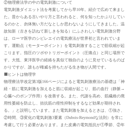
②物理療法学の中の電気刺激について
電気刺激ダイエット法を考案してから早10年。紹介で広めて来まし
た。昔からある古いやり方と言われると、何を知ったかぶりしてい
るのかと、勿体無い方だなとしか思わないようにしてきました。温
故知新（古きを訪ねて新しきを知る）にふさわしい電気刺激分野
は、ローマ医学のシビレエイの電気療法が世界初と言われていま
す。運動点（モーターポイント）を電気刺激することで筋収縮が起
こります。指圧のツボやトリガーポイント（圧痛点）と同じ場所で
す。大抵、東洋医学の経絡を真似て独自のように見せているものば
かりですが、誰もが権威を持ちたがる生き物が人間です。
⬛️ヒントは物理学
物理療法学改定第3版166ページによると電気刺激療法の基礎は「神
経・筋に電気刺激を加えると筋に収縮が起こり、筋の血行（静脈→
心臓へのポンプ作用）を改善する。また、代謝を高め、筋繊維の廃
用性萎縮を防止し、拮抗筋の痙性抑制をするなど効果が期待され
る。」と説明しています。また電気刺激を加えるときは、①強さ、
②時間、③変化の電気刺激3要素（Dubois-Reymondな法則）を常に
考慮して行う必要があります。また皮膚の電気抵抗が①季節、②年