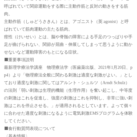
呼ばれていて関節運動をする際に主動作筋と反対の動きをする筋
肉。
主動作筋（しゅどうさきん）とは、アゴニスト（英:agonist）と呼
ばれていて筋肉運動の主たる筋肉。
痙性（けいせい）とは、脳や脊髄の障害による手足のつっぱりや手
足が曲げられない、関節が屈曲・伸展してしまって思うように動か
せないなど運動障害のもとになる症状。
⬛️重要事項説明
最新理学療法学講座 物理療法学（医歯薬出版、2021年1月20日、p
p4）より「物理療法全般に関わる刺激は適度な刺激がよい。」とし
ており適度な刺激に関してはアルント・シュルツ（Arndt Schulz）
の法則「弱い刺激は生理的機能（生理作用）を奮い起こし、中等度
の刺激はこれを促進し、強度の刺激はこれを抑制し、非常に強い刺
激はこれを停止させる。」が適用されるとしています。よって個々
に合わせた適度な刺激になるように電気刺激EMSプログラムを体験
してください。
⬛️食行動質問表現について
〈基本情報〉