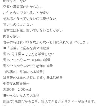
朝食をとらない
空腹や満腹感がわからない
お付き合いで食べることが多い
それほど食べていないのに痩せない
甘いものに目がない
食前にはお腹が空いていないことが多い
肉食が多い
食事の時は食べ物を次から次へと口に入れて食べてしまう
⬛️「減量」に必要な身体活動量
週150分未満→ほとんど減量しない
週150〜225分→2〜3kg/年の減量
週225〜420分→5〜7.5kg/年の減量
（臨床的に意味のある減量）
減量後の体重の維持に必要な身体活動量
中等度✖️毎日60分
週300分 2,000kcal
⬛️やらないなんて人生損
銀座で1店舗だからこそ、実現できるクオリティーがあります。