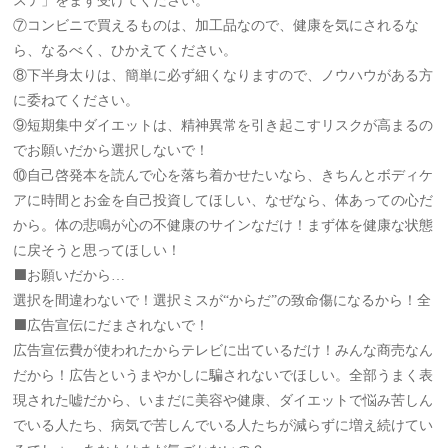
ステ」をまず受けてください。
⑦コンビニで買えるものは、加工品なので、健康を気にされるな
ら、なるべく、ひかえてください。
⑧下半身太りは、簡単に必ず細くなりますので、ノウハウがある方
に委ねてください。
⑨短期集中ダイエットは、精神異常を引き起こすリスクが高まるの
でお願いだから選択しないで！
⑩自己啓発本を読んで心を落ち着かせたいなら、きちんとボディケ
アに時間とお金を自己投資してほしい、なぜなら、体あっての心だ
から。体の悲鳴が心の不健康のサインなだけ！まず体を健康な状態
に戻そうと思ってほしい！
⬛️お願いだから…
選択を間違わないで！選択ミスが“からだ”の致命傷になるから！全
⬛️広告宣伝にだまされないで！
広告宣伝費が使われたからテレビに出ているだけ！みんな商売なん
だから！広告というまやかしに騙されないでほしい。全部うまく表
現された嘘だから、いまだに美容や健康、ダイエットで悩み苦しん
でいる人たち、病気で苦しんでいる人たちが減らずに増え続けてい