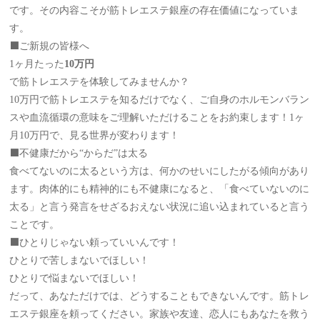
です。その内容こそが筋トレエステ銀座の存在価値になっていま
す。
⬛️ご新規の皆様へ
1ヶ月たった
10万円
で筋トレエステを体験してみませんか？
10万円で筋トレエステを知るだけでなく、ご自身のホルモンバラン
スや血流循環の意味をご理解いただけることをお約束します！1ヶ
月10万円で、見る世界が変わります！
⬛️不健康だから“からだ”は太る
食べてないのに太るという方は、何かのせいにしたがる傾向があり
ます。肉体的にも精神的にも不健康になると、「食べていないのに
太る」と言う発言をせざるおえない状況に追い込まれていると言う
ことです。
⬛️ひとりじゃない頼っていいんです！
ひとりで苦しまないでほしい！
ひとりで悩まないでほしい！
だって、あなただけでは、どうすることもできないんです。筋トレ
エステ銀座を頼ってください。家族や友達、恋人にもあなたを救う