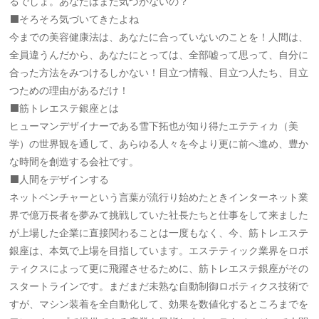
るでしょ。あなたはまだ気づかないの？
⬛️そろそろ気づいてきたよね
今までの美容健康法は、あなたに合っていないのことを！人間は、
全員違うんだから、あなたにとっては、全部嘘って思って、自分に
合った方法をみつけるしかない！目立つ情報、目立つ人たち、目立
つための理由があるだけ！
⬛️筋トレエステ銀座とは
ヒューマンデザイナーである雪下拓也が知り得たエテティカ（美
学）の世界観を通して、あらゆる人々を今より更に前へ進め、豊か
な時間を創造する会社です。
⬛️人間をデザインする
ネットベンチャーという言葉が流行り始めたときインターネット業
界で億万長者を夢みて挑戦していた社長たちと仕事をして来ました
が上場した企業に直接関わることは一度もなく、今、筋トレエステ
銀座は、本気で上場を目指しています。エステティック業界をロボ
ティクスによって更に飛躍させるために、筋トレエステ銀座がその
スタートラインです。まだまだ未熟な自動制御ロボティクス技術で
すが、マシン装着を全自動化して、効果を数値化するところまでを