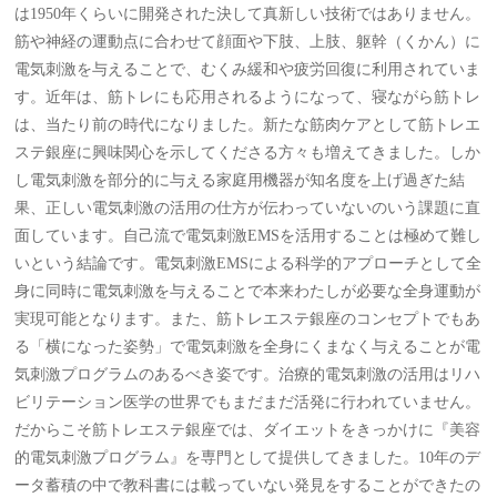
は1950年くらいに開発された決して真新しい技術ではありません。
筋や神経の運動点に合わせて顔面や下肢、上肢、躯幹（くかん）に
電気刺激を与えることで、むくみ緩和や疲労回復に利用されていま
す。近年は、筋トレにも応用されるようになって、寝ながら筋トレ
は、当たり前の時代になりました。新たな筋肉ケアとして筋トレエ
ステ銀座に興味関心を示してくださる方々も増えてきました。しか
し電気刺激を部分的に与える家庭用機器が知名度を上げ過ぎた結
果、正しい電気刺激の活用の仕方が伝わっていないのいう課題に直
面しています。自己流で電気刺激EMSを活用することは極めて難し
いという結論です。電気刺激EMSによる科学的アプローチとして全
身に同時に電気刺激を与えることで本来わたしが必要な全身運動が
実現可能となります。また、筋トレエステ銀座のコンセプトでもあ
る「横になった姿勢」で電気刺激を全身にくまなく与えることが電
気刺激プログラムのあるべき姿です。治療的電気刺激の活用はリハ
ビリテーション医学の世界でもまだまだ活発に行われていません。
だからこそ筋トレエステ銀座では、ダイエットをきっかけに『美容
的電気刺激プログラム』を専門として提供してきました。10年のデ
ータ蓄積の中で教科書には載っていない発見をすることができたの