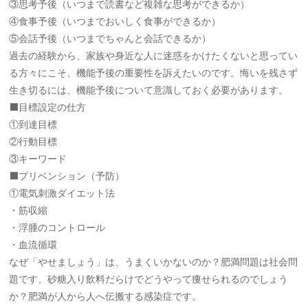
③思考予後（いつまで読書など複雑な思考ができるか）
④食事予後（いつまでおいしく食事ができるか）
⑤会話予後（いつまでちゃんと会話できるか）
過去の経験から、家族や身近な人に迷惑をかけたくないと思ってい
る方々にこそ、機能予後の重要性を訴えたいのです。悔いを残さず
生き切るには、機能予後について意識しておく必要があります。
⬛️目標設定の仕方
①到達目標
②行動目標
③キーワード
⬛️プリベンション（予防）
①電気刺激ダイエット法
・筋収縮
・浮腫のコントロール
・血流循環
なぜ「やせましょう」は、うまくいかないのか？肥満問題は社会問
題です。砂糖入り飲料だらけでどうやって痩せられるのでしょう
か？肥満が人から人へ伝搬する感染症です。