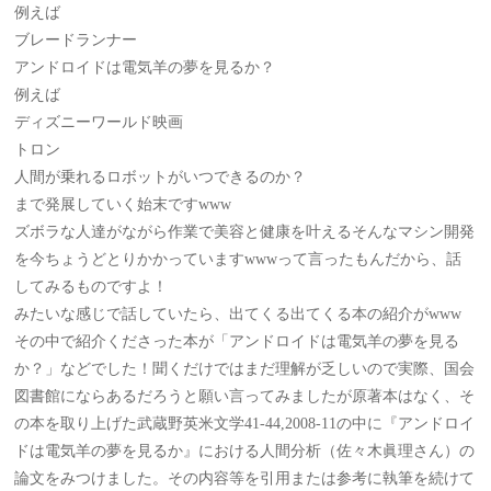
例えば
ブレードランナー
アンドロイドは電気羊の夢を見るか？
例えば
ディズニーワールド映画
トロン
人間が乗れるロボットがいつできるのか？
まで発展していく始末ですwww
ズボラな人達がながら作業で美容と健康を叶えるそんなマシン開発
を今ちょうどとりかかっていますwwwって言ったもんだから、話
してみるものですよ！
みたいな感じで話していたら、出てくる出てくる本の紹介がwww
その中で紹介くださった本が「アンドロイドは電気羊の夢を見る
か？」などでした！聞くだけではまだ理解が乏しいので実際、国会
図書館にならあるだろうと願い言ってみましたが原著本はなく、そ
の本を取り上げた武蔵野英米文学41-44,2008-11の中に『アンドロイ
ドは電気羊の夢を見るか』における人間分析（佐々木眞理さん）の
論文をみつけました。その内容等を引用または参考に執筆を続けて