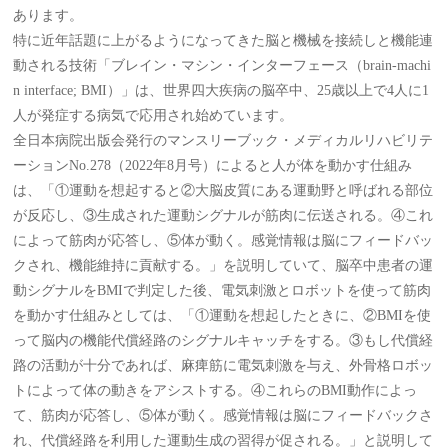
あります。
特に近年話題に上がるようになってきた脳と機械を接続しと機能連
動される技術「ブレイン・マシン・インターフェース（brain-machi
n interface; BMI）」は、世界四大疾病の脳卒中、25歳以上で4人に1
人が発症する病気で応用され始めています。
全日本病院出版会発行のマンスリーブック・メディカルリハビリテ
ーションNo.278（2022年8月号）によると人が体を動かす仕組み
は、「①運動を想起すると②大脳皮質にある運動野と呼ばれる部位
が反応し、③生成された運動シグナルが筋肉に伝送される。④これ
によって筋肉が応答し、⑤体が動く。感覚情報は脳にフィードバッ
クされ、機能維持に貢献する。」を説明していて、脳卒中患者の運
動シグナルをBMIで判定した後、電気刺激とロボットを使って筋肉
を動かす仕組みとしては、「①運動を想起したときに、②BMIを使
って脳内の機能代償経路のシグナルキャッチをする。③もし代償経
路の活動が十分であれば、麻痺筋に電気刺激を与え、外骨格ロボッ
トによって体の動きをアシストする。④これらのBMI動作によっ
て、筋肉が応答し、⑤体が動く。感覚情報は脳にフィードバックさ
れ、代償経路を利用した運動生成の習得が促される。」と説明して