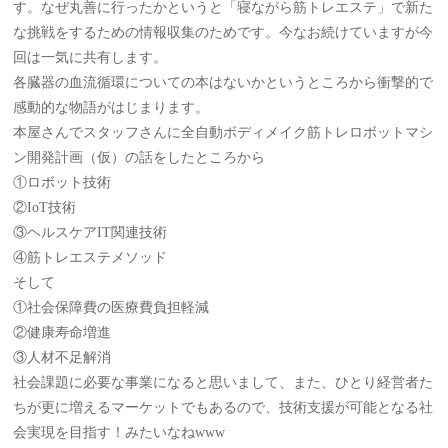
す。なぜ丸善に行ったかというと「寝ながら筋トレエステ」で新た
な挑戦をするための情報収集のためです。今なお続けていますが今
回は一気に共有します。
各臓器の血流循環についての本はないかというところから衝撃的で
感動的な物語がはじまります。
本屋さんでスタッフさんに全自動ボディメイク筋トレロボットマシ
ン開発計画（仮）の話をしたところから
①ロボット技術
②IoT技術
③ヘルスケアIT関連技術
④筋トレエステメソッド
そして
①社会保障費の医療費負担軽減
②健康寿命増進
③人材不足解消
社会課題に必要な事業になると思いまして、また、ひとり経営者た
ちが更に増えるマーケットでもあるので、技術支援が可能となる社
会実現を目指す！みたいなねwww