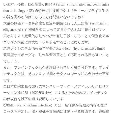
います。今後、BMI装置が開発されICT（information and communica
tion technology; 情報通信技術）技術でクオリティーオブライフ生活
の質を高める助けになることは間違いないですね！
大量の数値データを高度な推論を的確に行う人工知能（artificial int
elligence; AI）が機械学習によって定量化できれば可能性はグンと
広がります！定量的な動作分析の有効手段になることで個別化アル
ゴリズム構築に偉大な一歩を前進することになります。
筑波大学システム情報系で開発されたHAL（hybrid assistive limb）
装着型サイボーグは、動作学習装置として応用される日も近いこと
でしょう。
また、ブレインテックも今後注目されていく融合分野です。ブレイ
ンテックとは、そのまんまで脳とテクノロジーを組み合わせた言葉
です。
全日本病院出版会発行のマンスリーブック・メディカルリハビリテ
ーションNo.278（2022年8月号）によるとそれぞれブレインテック
の代表例を以下の通り説明しています。
①BMI（brain-machine interface）とは、脳活動から脳の情報処理プ
ロセスを推定し、脳と機械を直感的に連動させる技術です。運動補