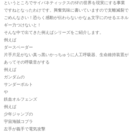
というところでサイバネティックスのSFの世界を現実にする事業
ですねとなったわけです。興奮気味に書いていますので支離滅裂で
ごめんなさい！恐らく感動が伝わらないかなぁ文字にのせるエネル
ギー力つけないと！
そんな中で出てきた例えばシリーズをご紹介します。
例えば
ダースベーダー
片手片足がない真っ黒いかっちゅうに人工呼吸器、生命維持装置が
あってその呼吸音がする
例えば
ガンダムの
サンダーボルト
や
鉄血オルフェンズ
例えば
少年ジャンプの
宇宙海賊コブラ
左手が義手で電気攻撃