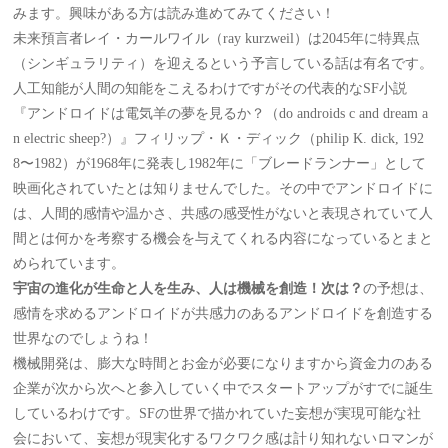
みます。興味がある方は読み進めてみてください！
未来預言者レイ・カールワイル（ray kurzweil）は2045年に特異点
（シンギュラリティ）を迎えるという予言している話は有名です。
人工知能が人間の知能をこえるわけですがその代表的なSF小説
『アンドロイドは電気羊の夢を見るか？（do androids c and dream a
n electric sheep?）』フィリップ・Ｋ・ディック（philip K. dick, 192
8〜1982）が1968年に発表し1982年に「ブレードランナー」として
映画化されていたとは知りませんでした。その中でアンドロイドに
は、人間的感情や温かさ、共感の感受性がないと表現されていて人
間とは何かを考察する機会を与えてくれる内容になっているとまと
められています。
宇宙の進化が生命と人を生み、人は機械を創造！次は？
の予想は、
感情を求めるアンドロイドが共感力のあるアンドロイドを創造する
世界なのでしょうね！
機械開発は、膨大な時間とお金が必要になりますから資金力のある
企業が次から次へと参入していく中でスタートアップがすでに誕生
しているわけです。SFの世界で描かれていた妄想が実現可能な社
会において、妄想が現実化するワクワク感は計り知れないロマンが