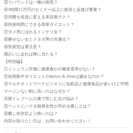
③リバウンドは一種の病気？
④3時間15万円のセミナー以上に復習と反復げ重要？
⑤消費を投資に変える美容裏テク？
⑥拘束時間にできる簡単ダイエット？
⑦ダメ男にほれるインテリ女？
⑧痩せない女とメタボ男の共通点？
⑨安産型は要注意？
⑩占いに走れば棒に当たる？
【特別編】
①ミシュラン評価に健康食かの審査基準がない？
②短期集中ダイエットのBefore & Afterは健全なのか？
③マルチネットワークビジネスに化粧品と健康食品が多いけど中間
マージンない割に高いのはなぜか？
④膣トレブームの裏で苦しむ女の悩み？
⑤ペットにハマる独身女性が求める癒しとは？
⑥癒し依存症より怖いのは？
内容が知りたい方は、お問い合わせください！