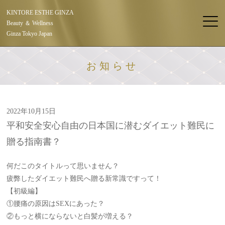
KINTORE ESTHE GINZA
Beauty ＆ Wellness
Ginza Tokyo Japan
お知らせ
2022年10月15日
平和安全安心自由の日本国に潜むダイエット難民に
贈る指南書？
何だこのタイトルって思いません？
疲弊したダイエット難民へ贈る新常識ですって！
【初級編】
①腰痛の原因はSEXにあった？
②もっと横にならないと白髪が増える？