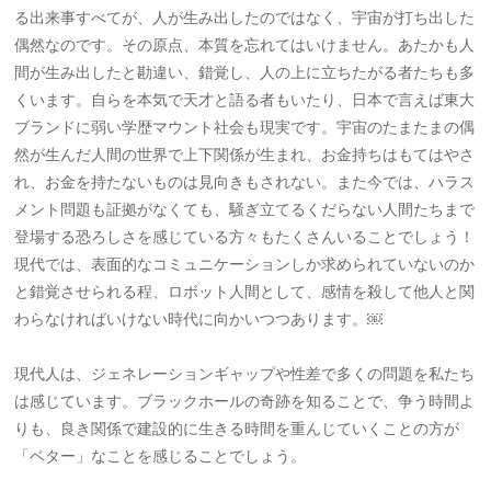
る出来事すべてが、人が生み出したのではなく、宇宙が打ち出した
偶然なのです。その原点、本質を忘れてはいけません。あたかも人
間が生み出したと勘違い、錯覚し、人の上に立ちたがる者たちも多
くいます。自らを本気で天才と語る者もいたり、日本で言えば東大
ブランドに弱い学歴マウント社会も現実です。宇宙のたまたまの偶
然が生んだ人間の世界で上下関係が生まれ、お金持ちはもてはやさ
れ、お金を持たないものは見向きもされない。また今では、ハラス
メント問題も証拠がなくても、騒ぎ立てるくだらない人間たちまで
登場する恐ろしさを感じている方々もたくさんいることでしょう！
現代では、表面的なコミュニケーションしか求められていないのか
と錯覚させられる程、ロボット人間として、感情を殺して他人と関
わらなければいけない時代に向かいつつあります。￼
現代人は、ジェネレーションギャップや性差で多くの問題を私たち
は感じています。ブラックホールの奇跡を知ることで、争う時間よ
りも、良き関係で建設的に生きる時間を重んじていくことの方が
「ベター」なことを感じることでしょう。