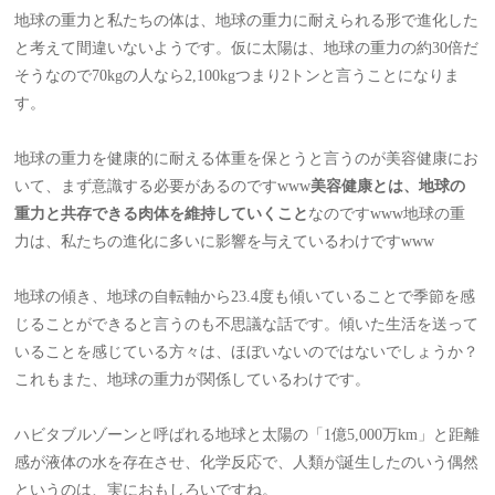
地球の重力と私たちの体は、地球の重力に耐えられる形で進化した
と考えて間違いないようです。仮に太陽は、地球の重力の約30倍だ
そうなので70kgの人なら2,100kgつまり2トンと言うことになりま
す。
地球の重力を健康的に耐える体重を保とうと言うのが美容健康にお
いて、まず意識する必要があるのですwww
美容健康とは、地球の
重力と共存できる肉体を維持していくこと
なのですwww地球の重
力は、私たちの進化に多いに影響を与えているわけですwww
地球の傾き、地球の自転軸から23.4度も傾いていることで季節を感
じることができると言うのも不思議な話です。傾いた生活を送って
いることを感じている方々は、ほぼいないのではないでしょうか？
これもまた、地球の重力が関係しているわけです。
ハビタブルゾーンと呼ばれる地球と太陽の「1億5,000万km」と距離
感が液体の水を存在させ、化学反応で、人類が誕生したのいう偶然
というのは、実におもしろいですね。