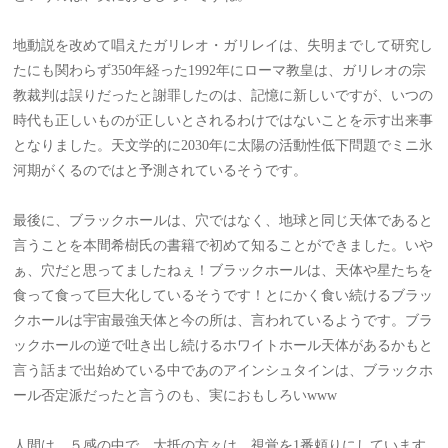
地動説を改めて唱えたガリレオ・ガリレイは、失明までして研究し
たにも関わらず350年経った1992年にローマ教皇は、ガリレオの宗
教裁判は誤りだったと謝罪したのは、記憶に新しいですが、いつの
時代も正しいものが正しいとされるわけではないことを示す出来事
となりました。天文学的に2030年に太陽の活動性低下問題でミニ氷
河期がくるのではと予測されているそうです。
最後に、ブラックホールは、穴ではなく、地球と同じ天体であると
言うことを本間希樹氏の書籍で初めて知ることができました。いや
ぁ、穴だと思ってましたねぇ！ブラックホールは、天体や星たちを
食って食って巨大化しているそうです！とにかく食い続けるブラッ
クホールは宇宙最強天体と今の所は、言われているようです。ブラ
ックホールの逆で吐き出し続けるホワイトホール天体があるかもと
言う話まで出始めている中であのアインシュタインは、ブラックホ
ール否定派だったと言うのも、実におもしろいwww
人間は、５感の中で、大抵の方々は、視覚を1番頼りにしています