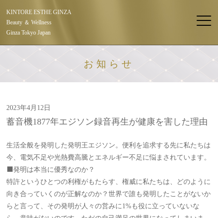
KINTORE ESTHE GINZA
Beauty ＆ Wellness
Ginza Tokyo Japan
お知らせ
2023年4月12日
蓄音機1877年エジソン録音再生が健康を害した理由
生活全般を発明した発明王エジソン。便利を追求する先に私たちは
今、電気不足や光熱費高騰とエネルギー不足に悩まされています。
⬛️発明は本当に優秀なのか？
特許というひとつの利権がもたらす、権威に私たちは、どのように
向き合っていくのが正解なのか？世界で誰も発明したことがないか
らと言って、その発明が人々の営みに1%も役に立っていないな