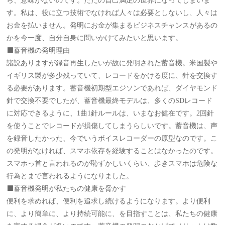
ら、意味がないのです。ただの自己満足の世界になってしまいま
す。私は、役に立つ技術でなければ人々は必要としないし、人々は
お金を払いません。発明にお金が集まるビジネスチャンスがあるの
かを今一度、自分自身に問いかけてみたいと思います。
⬛️蓄音機の発明理由
諸説ありますが録音再生したいが故に発明された蓄音機。米国製や
イギリス製が多少残っていて、レコードをかける度に、針を交換す
る必要があります。蓄音機初期型エジソンであれば、ダイヤモンド
針で交換不要でしたが、蓄音機最終モデルは、多くのSDレコード
に対応できるように、1曲1針ルールは、いまなお健在です。2回針
を使うことでレコードが損傷してしまうらしいです。蓄音機は、声
を録音したかった、今でいうボイスレコーダーの原型なのです。こ
の発明がなければ、スマホ依存を経験することはなかったのです。
スマホっ首と言われるのが恥ずかしいくらい、歩きスマホは危険な
行為とまで言われるようになりました。
⬛️蓄音機発明が私たちの健康を脅かす
便利を求めれば、便利を追求し続けるようになります。より便利
に、より簡単に、より持続可能に、を目指すことは、私たちの健康