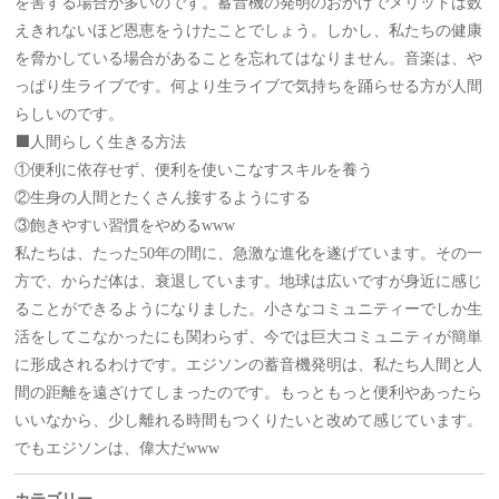
を害する場合が多いのです。蓄音機の発明のおかげでメリットは数
えきれないほど恩恵をうけたことでしょう。しかし、私たちの健康
を脅かしている場合があることを忘れてはなりません。音楽は、や
っぱり生ライブです。何より生ライブで気持ちを踊らせる方が人間
らしいのです。
⬛️人間らしく生きる方法
①便利に依存せず、便利を使いこなすスキルを養う
②生身の人間とたくさん接するようにする
③飽きやすい習慣をやめるwww
私たちは、たった50年の間に、急激な進化を遂げています。その一
方で、からだ体は、衰退しています。地球は広いですが身近に感じ
ることができるようになりました。小さなコミュニティーでしか生
活をしてこなかったにも関わらず、今では巨大コミュニティが簡単
に形成されるわけです。エジソンの蓄音機発明は、私たち人間と人
間の距離を遠ざけてしまったのです。もっともっと便利やあったら
いいなから、少し離れる時間もつくりたいと改めて感じています。
でもエジソンは、偉大だwww