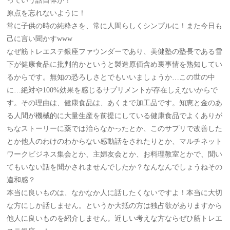
っていう話自体が！
原点を忘れないように！
常に子供の時の純粋さを、常に人間らしくシンプルに！また今日も
己に言い聞かすwww
なぜ筋トレエステ銀座ファウンダーであり、美健塾の塾長である雪
下が健康食品に批判的かというと製造原価含め裏事情を熟知してい
るからです。無知の恐ろしさとでもいいましょうか…この世の中
に…絶対や100%効果を感じるサプリメントが存在しえないからで
す。その理由は、健康食品は、あくまで加工品です。知恵と金のあ
る人間が機械的に大量生産を前提にしている健康食品でよくありが
ちなストーリーに薬では治らなかったとか、このサプリで改善した
とか他人のわけのわからない感動話をされたりとか、マルチネット
ワークビジネス集会とか、主婦友会とか、お料理教室とかで、聞い
てもいない話を聞かされませんでしたか？なんなんでしょうねその
違和感？
本当に良いものは、なかなか人に話したくないですよ！本当に大切
な方にしか話しません。というか大抵の方は独占欲がありますから
他人に良いものを紹介しません。近しい考えな方ならぜひ筋トレエ