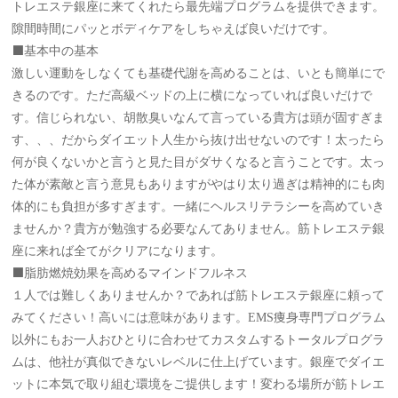
トレエステ銀座に来てくれたら最先端プログラムを提供できます。
隙間時間にパッとボディケアをしちゃえば良いだけです。
⬛️基本中の基本
激しい運動をしなくても基礎代謝を高めることは、いとも簡単にで
きるのです。ただ高級ベッドの上に横になっていれば良いだけで
す。信じられない、胡散臭いなんて言っている貴方は頭が固すぎま
す、、、だからダイエット人生から抜け出せないのです！太ったら
何が良くないかと言うと見た目がダサくなると言うことです。太っ
た体が素敵と言う意見もありますがやはり太り過ぎは精神的にも肉
体的にも負担が多すぎます。一緒にヘルスリテラシーを高めていき
ませんか？貴方が勉強する必要なんてありません。筋トレエステ銀
座に来れば全てがクリアになります。
⬛️脂肪燃焼効果を高めるマインドフルネス
１人では難しくありませんか？であれば筋トレエステ銀座に頼って
みてください！高いには意味があります。EMS痩身専門プログラム
以外にもお一人おひとりに合わせてカスタムするトータルプログラ
ムは、他社が真似できないレベルに仕上げています。銀座でダイエ
ットに本気で取り組む環境をご提供します！変わる場所が筋トレエ