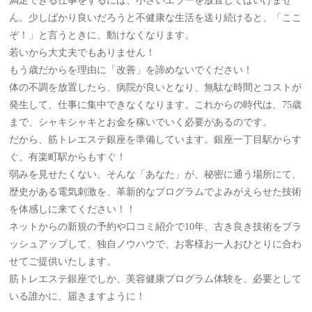
満足できる仕事をするには、小さいエラーを放置してはいけませ
ん。少しばかり良いだろうと不健康な生活を送り続けると、「ここ
ぞ！」と言うときに、動けなくなります。
若いから大丈夫でもありません！
もう歳だからを理由に「改善」を諦めないでください！
体の不調を放置したら、病院が良いとなり、無駄な時間とコストが
発生して、仕事に集中できなくなります。これからの時代は、75歳
まで、シャキシャキとお金を稼いでいく必要があるのです。
だから、筋トレエステ銀座を準備しています。銀座一丁目駅からす
ぐ、有楽町駅からもすぐ！
弱みを見せたくない、そんな「あなた」が、秘密に通う場所にて、
歴史がある電気刺激を、革新的なプログラムでよみがえらせた技術
を体感しに来てください！！
ネットからの新規の予約や口コミ紹介で10年、古き良き技術をブラ
ッシュアップして、独自ノウハウで、お客様お一人おひとりに合わ
せてご提供いたします。
筋トレエステ銀座でしか、美容健康プログラム体験を、必要として
いる誰かに、届きますように！