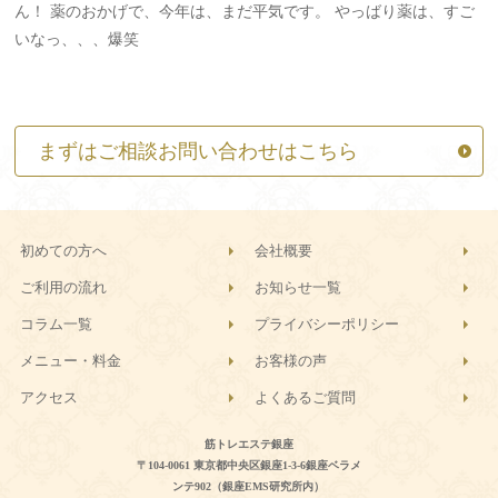
ん！ 薬のおかげで、今年は、まだ平気です。 やっばり薬は、すご
他
いなっ、、、爆笑
な
し”
の
まずはご相談お問い合わせはこちら
初めての方へ
会社概要
ご利用の流れ
お知らせ一覧
コラム一覧
プライバシーポリシー
メニュー・料金
お客様の声
アクセス
よくあるご質問
筋トレエステ銀座
〒104-0061 東京都中央区銀座1-3-6銀座ベラメ
ンテ902（銀座EMS研究所内）