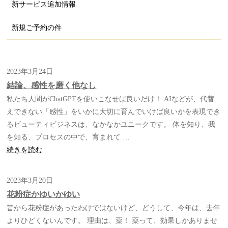
新サービス追加情報
新規ご予約の件
2023年3月24日
結論、感性を磨く他なし
私たち人間がChatGPTを使いこなせば良いだけ！ AIなどが、代替
えできない「感性」をいかに大切に育んでいけば良いかを表現でき
るビューティビジネスは、なかなかユニークです。 体を知り、我
を知る、プロセスの中で、育まれて …
“結
続きを読む
論、
感
2023年3月20日
性
花粉症かゆいかゆい
を
昔から花粉症があったわけではないけど、どうして、今年は、去年
磨
よりひどくないんです。 理由は、薬！ 薬って、効果しかありませ
く