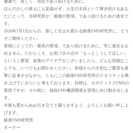
健康で、美しく、現役であり続けるために。
ほんの少しの衰えにも妥協せず、人生の主役といて輝き続けるあな
たにとって、当研究所が「最後の聖域」であり続けるための進化で
す。
2026年7月1日からの、新しく生まれ変わる銀座EMS研究所に、どう
ぞご期待ください。
皆様にとっての「最高の聖域」であり続けるために、常に進化を止
めません。だからこそ、お気づきの点や「もっとこうしてほしい」
というご要望、改善のアイデアがございましたら、どんな些細なこ
とでも、いつでもお聞かせください。皆様からの大切なご要望を真
摯に反省させながら、ともにこの銀座EMS研究所のクオリティを磨
き上げていきたいと考えております。目標は、ロボティクスEMSの
実現ですが、その前に、独自EMS機器開発を実現に向け動き出しま
す。
今後も変わらぬお引き立てと賜りますよう、よろしくお願い申し上
げます。
銀座EMS研究所
オーナー