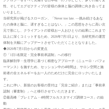
クノロジーをすべて完備する日本唯一のラボとして、多くの働く女
性、そしてエグゼクティブの皆様の身体と脳の調律に向き合ってま
いりました。
当研究所が掲げるスローガン、「Never too late. —挑み続けるあな
たの身体と脳に、遅すぎることはない。」この思想をさらに高い次
元で形にし、クライアントの皆様お一人おひとりの結果にこれまで
以上に深くコミットするため、2026年7月1日より、当研究所の運営
体制を大幅にアップデートさせていただくこととなりました。
◆2026年7月1日からの変更点
①「1日1名限定・完全事前承認制」への移行
臨床解剖学・生理学に基づく精密なアプローチ（ニューロ・パフォ
ーマンス）を施すため、セッション中の4時間は、サロン空間と施
術者の全エネルギーをお一人のためだけに完全にロックいたしま
す。
これに伴い、新規のお客様の受付は「完全ご紹介」または「事前承
認制（審査制）」へと移行させていただきます。
②最高峰「プレミアム・4時間フルカスタマイズ調律コース」の始
動