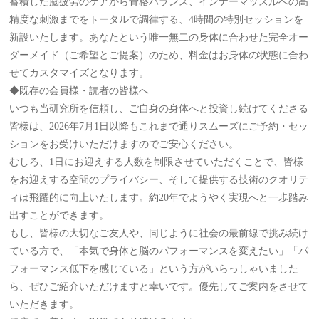
蓄積した脳疲労のケアから骨格バランス、インナーマッスルへの高
精度な刺激までをトータルで調律する、4時間の特別セッションを
新設いたします。あなたという唯一無二の身体に合わせた完全オー
ダーメイド（ご希望とご提案）のため、料金はお身体の状態に合わ
せてカスタマイズとなります。
◆既存の会員様・読者の皆様へ
いつも当研究所を信頼し、ご自身の身体へと投資し続けてくださる
皆様は、2026年7月1日以降もこれまで通りスムーズにご予約・セッ
ションをお受けいただけますのでご安心ください。
むしろ、1日にお迎えする人数を制限させていただくことで、皆様
をお迎えする空間のプライバシー、そして提供する技術のクオリテ
ィは飛躍的に向上いたします。約20年でようやく実現へと一歩踏み
出すことができます。
もし、皆様の大切なご友人や、同じように社会の最前線で挑み続け
ている方で、「本気で身体と脳のパフォーマンスを変えたい」「パ
フォーマンス低下を感じている」という方がいらっしゃいました
ら、ぜひご紹介いただけますと幸いです。優先してご案内をさせて
いただきます。