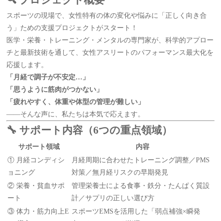
🔍 プロジェクト概要
スポーツの現場で、女性特有の体の変化や悩みに「正しく向き合
う」ための支援プロジェクトがスタート！
医学・栄養・トレーニング・メンタルの専門家が、科学的アプロー
チと最新技術を通して、女性アスリートのパフォーマンス最大化を
応援します。
「月経で調子が不安定…」
「思うように筋肉がつかない」
「疲れやすく、体重や体型の管理が難しい」
——そんな声に、私たちは本気で応えます。
🔧 サポート内容（6つの重点領域）
サポート領域
内容
① 月経コンディシ
月経周期に合わせたトレーニング調整／PMS
ョニング
対策／無月経リスクの早期発見
② 栄養・貧血サポ
管理栄養士による食事・鉄分・たんぱく質設
ート
計／サプリの正しい選び方
③ 体力・筋力向上E
スポーツEMSを活用した「弱点補強×瞬発