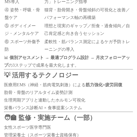
MS導入
力」トレーニング指導
④ 姿勢・呼吸・骨
猫背・肋骨開き・骨盤傾斜の可視化と改善／
盤ケア
パフォーマンス軸の再構築
⑤ ボディイメー
理想と現実のギャップ／拒食・過食傾向／自
ジ・メンタルケア
己肯定感と向き合うセッション
⑥ スポーツ外傷予
柔軟性・筋バランス測定によるケガ予防トレ
防
ーニングの導入
📊
個別アセスメント → 最適プログラム設計 → 月次フォローアッ
プ
の3ステップで成果を最大化します。
💡 活用するテクノロジー
医療用EMS（神経・筋肉電気刺激）による
筋力強化×疲労回復
肋骨・骨盤のリアルタイム姿勢計測
生理周期アプリと連動したホルモン可視化
栄養バランス診断AI × 食事提案システム
🧑‍🏫 監修・実施チーム（一部）
女性スポーツ医学専門医
管理栄養士（スポーツ栄養士資格保有）