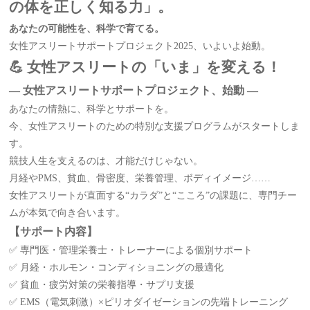
の体を正しく知る力」。
あなたの可能性を、科学で育てる。
女性アスリートサポートプロジェクト2025、いよいよ始動。
💪 女性アスリートの「いま」を変える！
― 女性アスリートサポートプロジェクト、始動 ―
あなたの情熱に、科学とサポートを。
今、女性アスリートのための特別な支援プログラムがスタートしま
す。
競技人生を支えるのは、才能だけじゃない。
月経やPMS、貧血、骨密度、栄養管理、ボディイメージ……
女性アスリートが直面する“カラダ”と“こころ”の課題に、専門チー
ムが本気で向き合います。
【サポート内容】
✅ 専門医・管理栄養士・トレーナーによる個別サポート
✅ 月経・ホルモン・コンディショニングの最適化
✅ 貧血・疲労対策の栄養指導・サプリ支援
✅ EMS（電気刺激）×ピリオダイゼーションの先端トレーニング