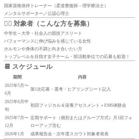
国家資格保持トレーナー（柔道整復師・理学療法士）
メンタルサポーター／公認心理士
🧗‍♀️ 対象者（こんな方を募集）
中学生～大学・社会人の競技アスリート
パフォーマンスに伸び悩みを感じている女性
ホルモンや身体の不調と向き合いたい方
トップレベルを目指す女子チーム・部活動単位での応募も歓迎！
📆 スケジュール
期間
内容
2025年5月〜
第1次応募・選考・ヒアリングシート記入
6月
2025年6月中
初回フィジカル＆栄養アセスメント＋EMS体験会
旬
2025年7月〜
定期サポート（個別またはグループ方式）月1回フォ
12月
ローアップ含む
2026年1月
成果報告会・次年度スカウト対象者発表