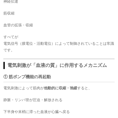
神経伝達
筋収縮
血管の拡張・収縮
すべてが
電気信号（膜電位・活動電位）によって制御されていることは常識
です。
電気刺激が「血液の質」に作用するメカニズム
① 筋ポンプ機能の再起動
電気刺激によって筋肉が
他動的に収縮・弛緩
すると、
静脈・リンパ管が圧迫・解放される
下半身や末梢に滞った血液が心臓へ戻る