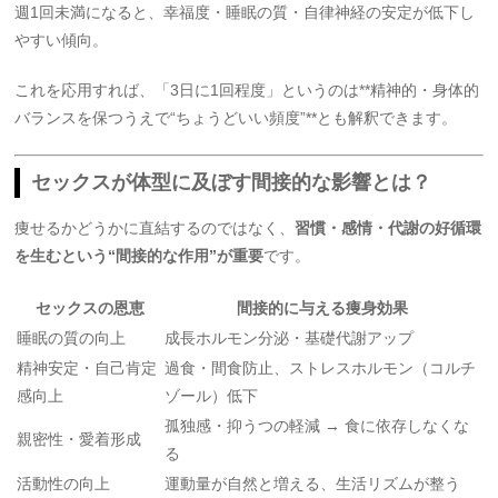
週1回未満になると、幸福度・睡眠の質・自律神経の安定が低下し
やすい傾向。
これを応用すれば、「3日に1回程度」というのは**精神的・身体的
バランスを保つうえで“ちょうどいい頻度”**とも解釈できます。
セックスが体型に及ぼす間接的な影響とは？
痩せるかどうかに直結するのではなく、
習慣・感情・代謝の好循環
を生むという“間接的な作用”が重要
です。
セックスの恩恵
間接的に与える痩身効果
睡眠の質の向上
成長ホルモン分泌・基礎代謝アップ
精神安定・自己肯定
過食・間食防止、ストレスホルモン（コルチ
感向上
ゾール）低下
孤独感・抑うつの軽減 → 食に依存しなくな
親密性・愛着形成
る
活動性の向上
運動量が自然と増える、生活リズムが整う