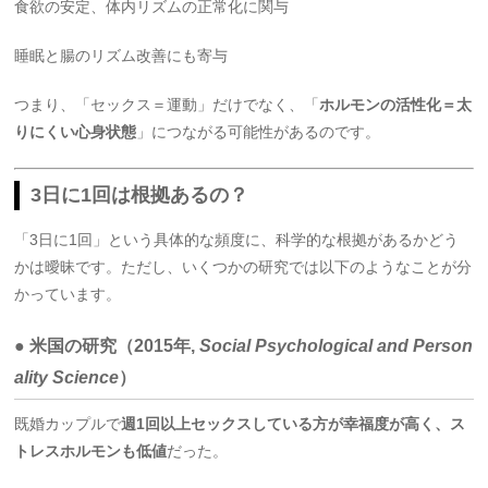
食欲の安定、体内リズムの正常化に関与
睡眠と腸のリズム改善にも寄与
つまり、「セックス＝運動」だけでなく、「
ホルモンの活性化＝太
りにくい心身状態
」につながる可能性があるのです。
3日に1回は根拠あるの？
「3日に1回」という具体的な頻度に、科学的な根拠があるかどう
かは曖昧です。ただし、いくつかの研究では以下のようなことが分
かっています。
● 米国の研究（2015年,
Social Psychological and Person
ality Science
）
既婚カップルで
週1回以上セックスしている方が幸福度が高く、ス
トレスホルモンも低値
だった。