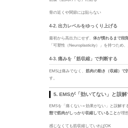
骨の近くや関節には貼らない
4-2. 出力レベルをゆっくり上げる
最初から高出力にせず、
体が慣れるまで段
「可塑性（Neuroplasticity）」を持
4-3. 痛みを「筋収縮」で判断する
EMSは痛みでなく、
筋肉の動き（収縮）で
す。
5. EMSが「効いてない」と誤
EMSを「痛くない＝効果がない」と誤解す
態で筋肉がしっかり収縮していること
が理
感じなくても筋収縮していればOK