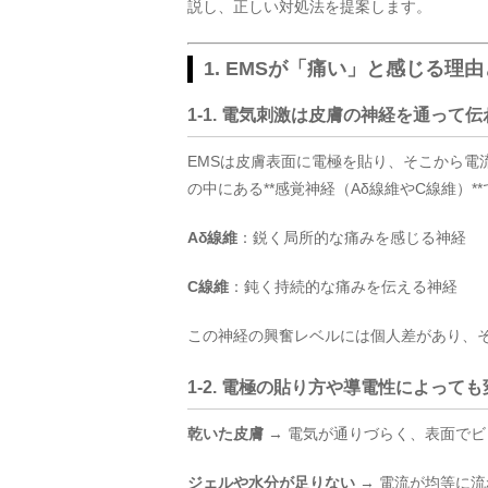
説し、正しい対処法を提案します。
1. EMSが「痛い」と感じる理
1-1. 電気刺激は皮膚の神経を通って伝
EMSは皮膚表面に電極を貼り、そこから電
の中にある**感覚神経（Aδ線維やC線維）
Aδ線維
：鋭く局所的な痛みを感じる神経
C線維
：鈍く持続的な痛みを伝える神経
この神経の興奮レベルには個人差があり、
1-2. 電極の貼り方や導電性によって
乾いた皮膚
→ 電気が通りづらく、表面で
ジェルや水分が足りない
→ 電流が均等に