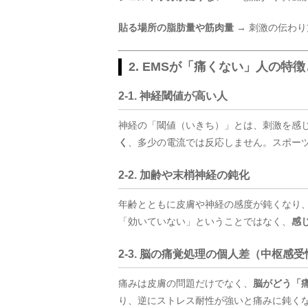
貼る場所の脂肪量や筋肉量
→ 刺激の伝わ
2. EMSが「痛くない」人の特
2-1. 神経閾値が高い人
神経の「閾値（いきち）」とは、刺激を感
く
、多少の電流では反応しません。スポー
2-2. 加齢や末梢神経の鈍化
年齢とともに皮膚や神経の感度が鈍くなり、
「効いていない」ということではなく、
感
2-3. 脳の痛覚処理の個人差（中枢感受
痛みは皮膚の問題だけでなく、
脳がどう「
り、逆にストレス耐性が強いと痛みに鈍く