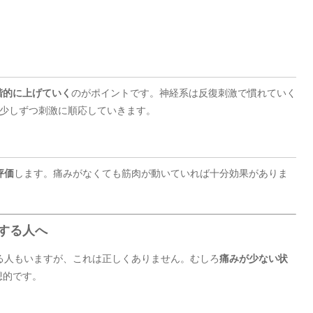
階的に上げていく
のがポイントです。神経系は反復刺激で慣れていく
つため、少しずつ刺激に順応していきます。
評価
します。痛みがなくても筋肉が動いていれば十分効果がありま
解する人へ
る人もいますが、これは正しくありません。むしろ
痛みが少ない状
想的です。