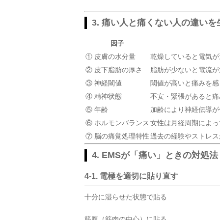
3. 痛い人と痛くない人の違いを
因子
① 皮膚の水分量
乾燥していると電気が
② 皮下脂肪の厚さ
脂肪が少ないと電流が
③ 神経閾値
閾値が高いと痛みを感
④ 精神状態
不安・緊張があると痛
⑤ 年齢
加齢により神経伝導が
⑥ ホルモンバランス
女性は月経周期によっ
⑦ 脳の痛覚処理特性
過去の経験やストレス
4. EMSが「痛い」ときの対処法
4-1. 電極を適切に貼り直す
十分に湿らせた状態で貼る
筋腹（筋肉の中心）に貼る