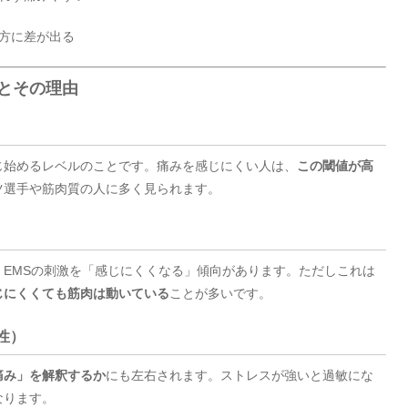
り方に差が出る
徴とその理由
じ始めるレベルのことです。痛みを感じにくい人は、
この閾値が高
ツ選手や筋肉質の人に多く見られます。
EMSの刺激を「感じにくくなる」傾向があります。ただしこれは
じにくくても筋肉は動いている
ことが多いです。
性）
痛み」を解釈するか
にも左右されます。ストレスが強いと過敏にな
なります。