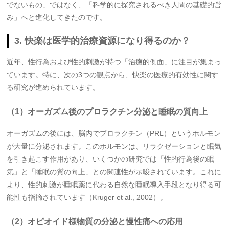
でないもの」ではなく、「科学的に探究されるべき人間の基礎的営
み」へと進化してきたのです。
3. 快楽は医学的治療資源になり得るのか？
近年、性行為および性的刺激が持つ「治癒的側面」に注目が集まっ
ています。特に、次の3つの観点から、快楽の医療的有効性に関す
る研究が進められています。
（1）オーガズム後のプロラクチン分泌と睡眠の質向上
オーガズムの後には、脳内でプロラクチン（PRL）というホルモン
が大量に分泌されます。このホルモンは、リラクゼーションと眠気
を引き起こす作用があり、いくつかの研究では「性的行為後の眠
気」と「睡眠の質の向上」との関連性が示唆されています。これに
より、性的刺激が睡眠薬に代わる自然な睡眠導入手段となり得る可
能性も指摘されています（Kruger et al., 2002）。
（2）オピオイド様物質の分泌と慢性痛への応用