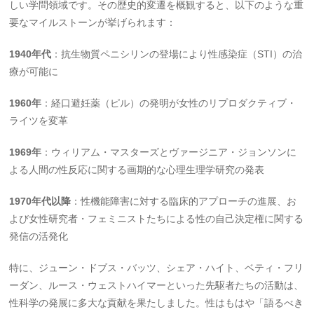
しい学問領域です。その歴史的変遷を概観すると、以下のような重
要なマイルストーンが挙げられます：
1940年代
：抗生物質ペニシリンの登場により性感染症（STI）の治
療が可能に
1960年
：経口避妊薬（ピル）の発明が女性のリプロダクティブ・
ライツを変革
1969年
：ウィリアム・マスターズとヴァージニア・ジョンソンに
よる人間の性反応に関する画期的な心理生理学研究の発表
1970年代以降
：性機能障害に対する臨床的アプローチの進展、お
よび女性研究者・フェミニストたちによる性の自己決定権に関する
発信の活発化
特に、ジューン・ドブス・バッツ、シェア・ハイト、ベティ・フリ
ーダン、ルース・ウェストハイマーといった先駆者たちの活動は、
性科学の発展に多大な貢献を果たしました。性はもはや「語るべき