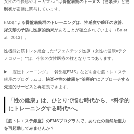
女性の性快感やオーガズムには
骨盤底筋のトーヌス（筋緊張）と筋
制御
が密接に関与しています。
EMSによる
骨盤底筋群のトレーニングは、性感度や膣圧の改善、
尿失禁の予防に医療的効果
があることが確立されています（Bø et
al., 2013）。
性機能と筋トレを統合した**フェムテック医療（女性の健康×テク
ノロジー）**は、今後の女性医療の柱となりつつあります。
▶️ 「膣圧トレーニング」「骨盤底EMS」などを含む筋トレエステ
銀座のプログラムは、
快楽や性の健康を“治療的”にアプローチする
先進的サービス
と再定義できます。
「性の健康」は、ひとりで悩む時代から、“科学的
にトレーニングする時代”へ。
【筋トレエステ銀座】のEMSプログラムで、あなたの自然治癒力
を再起動してみませんか？