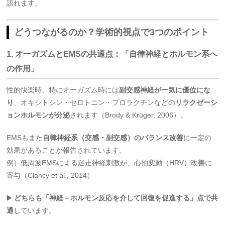
語れます。
どうつながるのか？学術的視点で3つのポイント
1.
オーガズムとEMSの共通点：「自律神経とホルモン系へ
の作用」
性的快楽時、特にオーガズム時には
副交感神経が一気に優位にな
り
、オキシトシン・セロトニン・プロラクチンなどの
リラクゼーシ
ョンホルモンが分泌
されます（Brody & Krüger, 2006）。
EMSもまた
自律神経系（交感・副交感）のバランス改善
に一定の
効果があることが報告されています。
例）低周波EMSによる迷走神経刺激が、心拍変動（HRV）改善に
寄与（Clancy et al., 2014）
▶️
どちらも「神経－ホルモン反応を介して回復を促進する」点で共
通
しています。