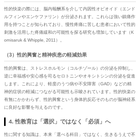
性的快楽の際には、脳内報酬系を介して内因性オピオイド（エンド
ルフィンやエンケファリン）が分泌されます。これらは強い鎮痛作
用を持つことが知られており、慢性疼痛に苦しむ患者において性的
刺激を活用した疼痛緩和の可能性を探る研究も増加しています（K
omisaruk & Whipple, 2011）。
（3）性的興奮と精神疾患の軽減効果
性的興奮は、ストレスホルモン（コルチゾール）の分泌を抑制し、
逆に幸福感や安心感を司るセロトニンやオキシトシンの分泌を促進
します。これにより、軽度のうつ病や不安障害（GAD）などの精
神的症状の軽減につながる可能性も示唆されています。性的快楽の
有無にかかわらず、性的興奮という身体的反応そのものが脳神経系
に良好な影響を与えるのです。
4. 性教育は「選択」ではなく「必須」へ
性に関する知識は、本来「選べる科目」ではなく、生きるうえで不