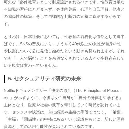
可欠な「必修教育」として制度設計されるべきです。性教育は単な
る知識の習得にとどまらず、身体的尊厳、心理的自己理解、他者と
の関係性の構築、そして自律的な判断力の涵養に直結するからで
す。
とりわけ、日本社会においては、性教育の義務化は依然として道半
ばです。SNSの普及により、ようやく40代以上の女性が自身の性
や快楽について公に発信し始めたという動きも見られますが、それ
でも「一人で悩む」ことを余儀なくされている人々が多数存在して
いる現実は変わっていません。
5. セクシュアリティ研究の未来
Netflixドキュメンタリー『快楽の原則（The Principles of Pleasur
e）』が示すように、今後は女性自身が「自分の身体を科学する」
主体となり、医療や社会の変革を牽引していく時代が訪れていま
す。セックスや快楽は、単に娯楽や生殖の手段ではなく、「治癒」
「幸福」「関係性」の中核にあるという認識をもとに、新しい医療
資源としての活用可能性が見出されているのです。