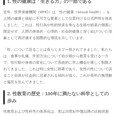
1. 性の健康は「生きる力」の一部である
近年、世界保健機関（WHO）は「性の健康（sexual health）」を
人間の健康と福祉に不可欠な要素として位置付ける公式声明を発表
しました。これは、性行為や性的快楽を単なる生殖や娯楽の側面に
限定せず、人間の身体的・心理的・社会的健康と深く結びついた現
象として再評価する国際的な潮流を示しています。
「性」について語ることは長らくタブー視されてきました。私たち
は、食事や礼儀、学習方法について幼少期から教育を受ける一方
で、性行動や身体の変化について系統的に学ぶ機会が著しく制限さ
れてきました。これは特に女性に顕著であり、女性の性について語
ること自体が社会的に忌避される傾向が強く、これが長年の無理解
と偏見を生んできました。
2. 性教育の歴史：100年に満たない科学としての
歩み
性教育および性科学の体系化は、実は20世紀中盤以降の比較的新