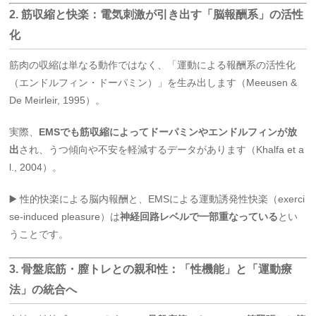
2.
筋収縮と快楽：電気刺激が引き出す「脳報酬系」の活性
化
筋肉の収縮は単なる動作ではなく、「運動による報酬系の活性化
（エンドルフィン・ドーパミン）」を生み出します（Meeusen &
De Meirleir, 1995）。
実際、
EMSでも筋収縮によってドーパミンやエンドルフィンが放
出
され、うつ傾向や不安を軽減するデータがあります（Khalfa et a
l., 2004）。
▶️ 性的快楽による脳内報酬と、EMSによる運動誘発性快楽（exerci
se-induced pleasure）は
神経回路レベルで一部重なっている
とい
うことです。
3.
骨盤底筋・膣トレとの親和性：「性機能」と「運動療
法」の統合へ