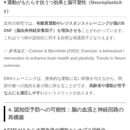
◉ 運動がもたらす抗うつ効果と脳可塑性（Neuroplasticit
y）
近年の研究では、
有酸素運動やレジスタンストレーニングが脳のB
DNF（脳由来神経栄養因子）を増加させる
ことがわかっています。
これはうつ病や認知症に対する自然な保護因子となりえます。
✅
参考論文：Cotman & Berchtold (2002). Exercise: a behavioral i
ntervention to enhance brain health and plasticity. Trends in Neuro
sciences.
EMSトレーニングは、身体的な運動に近い刺激を与えながら、関
節や膝への負担を最小限に抑えることができ、
高齢者や運動が苦手
な人にも適応しやすい
というメリットがあります。
4. 認知症予防への可能性：脳の血流と神経回路の
再構築