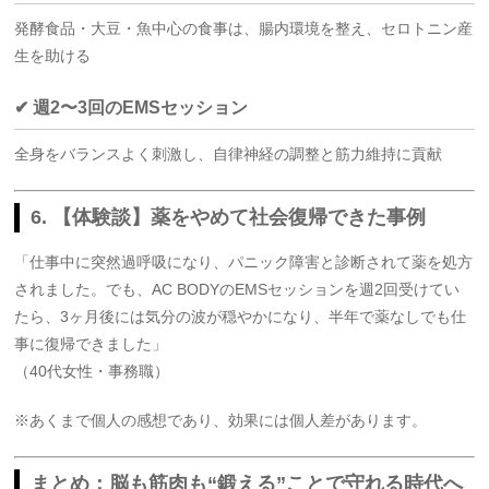
発酵食品・大豆・魚中心の食事は、腸内環境を整え、セロトニン産
生を助ける
✔ 週2〜3回のEMSセッション
全身をバランスよく刺激し、自律神経の調整と筋力維持に貢献
6. 【体験談】薬をやめて社会復帰できた事例
「仕事中に突然過呼吸になり、パニック障害と診断されて薬を処方
されました。でも、AC BODYのEMSセッションを週2回受けてい
たら、3ヶ月後には気分の波が穏やかになり、半年で薬なしでも仕
事に復帰できました」
（40代女性・事務職）
※あくまで個人の感想であり、効果には個人差があります。
まとめ：脳も筋肉も“鍛える”ことで守れる時代へ