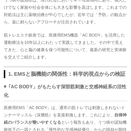
うつ病や認知症は、現代社会において年々増加傾向にあり、個人だ
けでなく家族や社会全体にも大きな影響を及ぼします。これまでの
対処法は主に薬物治療が中心でしたが、近年では「予防」の観点か
ら、薬に頼らないアプローチが注目されています。
筋トレエステ銀座では、医療用EMS機器「AC BODY」を活用した
運動療法を10年以上にわたって実践してきました。その中で見え
てきた、心と脳の健康を保つ可能性について、最新の研究と実体験
を交えてご紹介します。
1. EMSと脳機能の関係性：科学的視点からの検証
◉「AC BODY」がもたらす深部筋刺激と交感神経系の活性
化
医療用EMS「AC BODY」は、通常の筋トレでは刺激しきれないイ
ンナーマッスル（深層筋）を直接刺激します。これにより、
自律神
経のバランスが整いやすくなる
という報告もあり、うつ病や認知機
能低下の一因とされる「慢性的な交感神経優位」からの脱却が期待