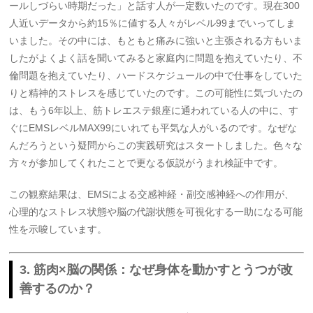
ールしづらい時期だった」と話す人が一定数いたのです。現在300
人近いデータから約15％に値する人々がレベル99までいってしま
いました。その中には、もともと痛みに強いと主張される方もいま
したがよくよく話を聞いてみると家庭内に問題を抱えていたり、不
倫問題を抱えていたり、ハードスケジュールの中で仕事をしていた
りと精神的ストレスを感じていたのです。この可能性に気づいたの
は、もう6年以上、筋トレエステ銀座に通われている人の中に、す
ぐにEMSレベルMAX99にいれても平気な人がいるのです。なぜな
んだろうという疑問からこの実践研究はスタートしました。色々な
方々が参加してくれたことで更なる仮説がうまれ検証中です。
この観察結果は、EMSによる交感神経・副交感神経への作用が、
心理的なストレス状態や脳の代謝状態を可視化する一助になる可能
性を示唆しています。
3. 筋肉×脳の関係：なぜ身体を動かすとうつが改
善するのか？