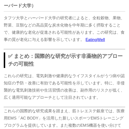
ーバード大学）
タフツ大学とハーバード大学の研究者によると、全粒穀物、果物、
野菜、豆類などの高品質な炭水化物を中年期に多く摂取すること
で、健康的な老化が促進される可能性があります。
この研究は、食
事の質が老化に与える影響を示しています。
EatingWell
✅ まとめ：国際的な研究が示す非薬物的アプロー
チの可能性
これらの研究は、電気刺激や健康的なライフスタイルがうつ病や認
知症の予防・改善に有効である可能性を示しています。
特に、非侵
襲的な電気刺激技術や生活習慣の改善は、副作用のリスクが低く、
広く適用可能なアプローチとして注目されています。
これらの国際的な研究成果を踏まえ、筋トレエステ銀座では、医療
用EMS「AC BODY」を活用した新しいスポーツEMSトレーニング
プログラムを提供しています。また複数のEMS機器を使い分けて