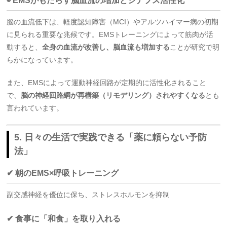
◉ EMSがもたらす脳血流の増加とシナプス活性化
脳の血流低下は、軽度認知障害（MCI）やアルツハイマー病の初期
に見られる重要な兆候です。EMSトレーニングによって筋肉が活
動すると、
全身の血流が改善し、脳血流も増加する
ことが研究で明
らかになっています。
また、EMSによって運動神経回路が定期的に活性化されること
で、
脳の神経回路網が再構築（リモデリング）されやすくなる
とも
言われています。
5. 日々の生活で実践できる「薬に頼らない予防
法」
✔ 朝のEMS×呼吸トレーニング
副交感神経を優位に保ち、ストレスホルモンを抑制
✔ 食事に「和食」を取り入れる