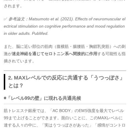
されます。
✅
参考論文：Matsumoto et al. (2021). Effects of neuromuscular el
ectrical stimulation on cognitive performance and mood regulation
in older adults. PubMed.
また、脳に近い部位の筋肉（腹横筋・腸腰筋・胸鎖乳突筋）への刺
激が
迷走神経を通じてセロトニン系へ間接的に作用
する可能性も指
摘されています。
2. MAXレベルでの反応に共通する「うつっぽさ」
とは？
◉「レベル99の壁」に現れる共通兆候
筋トレエステ銀座では、「AC BODY」のEMS強度を最大でレベル
99まで上げることができます。面白いことに、このMAXレベルに
達する人々の中に、「実はうつっぽさがあった」「感情がコントロ