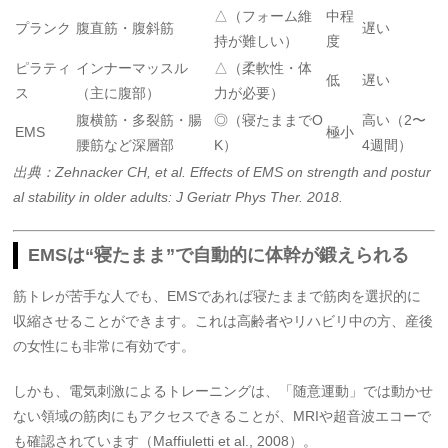
△（フォーム維
中程
プランク
腹直筋・腹斜筋
遅い
持が難しい）
度
ピラティ
インナーマッスル
△（柔軟性・体
低
遅い
ス
（主に腹部）
力が必要）
腹横筋・多裂筋・腸
◎（寝たままでO
高い（2〜
EMS
極小
腰筋など深層部
K）
4週間）
出典：Zehnacker CH, et al. Effects of EMS on strength and postur
al stability in older adults: J Geriatr Phys Ther. 2018.
EMSは“寝たまま”で自動的に体幹が鍛えられる
筋トレが苦手な人でも、EMSであれば寝たままで筋肉を選択的に
収縮させることができます。これは高齢者やリハビリ中の方、産後
の女性にも非常に有効です。
しかも、電気刺激によるトレーニングは、「随意運動」では動かせ
ない領域の筋肉にもアクセスできることが、MRIや超音波エコーで
も確認されています（Maffiuletti et al., 2008）。