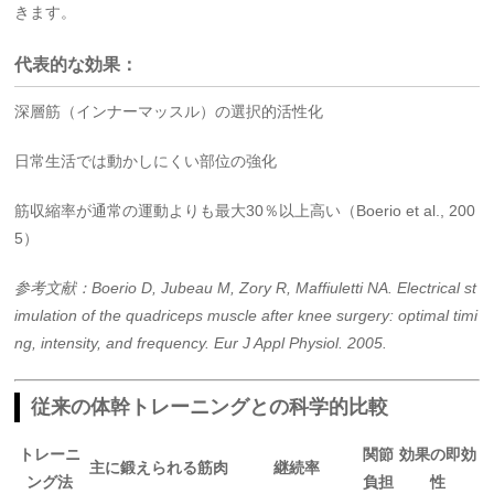
きます。
代表的な効果：
深層筋（インナーマッスル）の選択的活性化
日常生活では動かしにくい部位の強化
筋収縮率が通常の運動よりも最大30％以上高い（Boerio et al., 200
5）
参考文献：Boerio D, Jubeau M, Zory R, Maffiuletti NA. Electrical st
imulation of the quadriceps muscle after knee surgery: optimal timi
ng, intensity, and frequency. Eur J Appl Physiol. 2005.
従来の体幹トレーニングとの科学的比較
トレーニ
関節
効果の即効
主に鍛えられる筋肉
継続率
ング法
負担
性