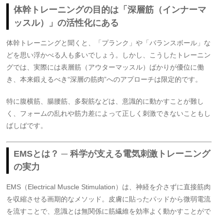
体幹トレーニングの目的は「深層筋（インナーマ
ッスル）」の活性化にある
体幹トレーニングと聞くと、「プランク」や「バランスボール」な
どを思い浮かべる人も多いでしょう。しかし、こうしたトレーニン
グでは、実際には表層筋（アウターマッスル）ばかりが優位に働
き、本来鍛えるべき“深層の筋肉”へのアプローチは限定的です。
特に腹横筋、腸腰筋、多裂筋などは、意識的に動かすことが難し
く、フォームの乱れや筋力差によって正しく刺激できないこともし
ばしばです。
EMSとは？ ─ 科学が支える電気刺激トレーニング
の実力
EMS（Electrical Muscle Stimulation）は、神経を介さずに直接筋肉
を収縮させる画期的なメソッド。皮膚に貼ったパッドから微弱電流
を流すことで、意識とは無関係に筋繊維を効率よく動かすことがで