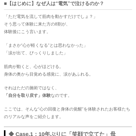
■【はじめに】なぜ人は“電気”で泣けるのか？
「ただ電気を流して筋肉を動かすだけでしょ？」
そう思って体験に来た方の8割が、
体験後にこう言います。
「まさか“心が軽くなる”とは思わなかった」
「涙が出て、びっくりしました」
筋肉が動くと、心がほどける。
身体の奥から目覚める感覚に、涙があふれる。
それはただの施術ではなく、
「自分を取り戻す」体験
なのです。
ここでは、そんな“心の回復と身体の覚醒”を体験されたお客様たち
のリアルな声をご紹介します。
◆ Case.1：10年ぶりに「笑顔で立てた」母