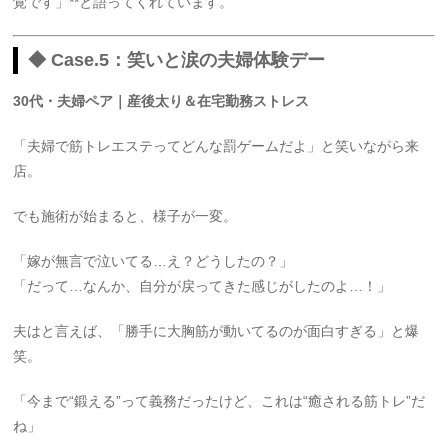
覚です」**と語ってくれています。
◆ Case.5：笑いと涙の夫婦体験デー
30代・夫婦ペア｜産後太り＆在宅勤務ストレス
「夫婦で筋トレエステってどんな罰ゲームだよ」と笑いながら来
店。
でも施術が始まると、様子が一変。
「嫁が無言で泣いてる…え？どうしたの？」
「だって…なんか、自分が戻ってきた感じがしたのよ…！」
夫はと言えば、「勝手に大胸筋が動いてるのが面白すぎる」と爆
笑。
「今まで“鍛える”って義務だったけど、これは“癒される筋トレ”だ
ね」