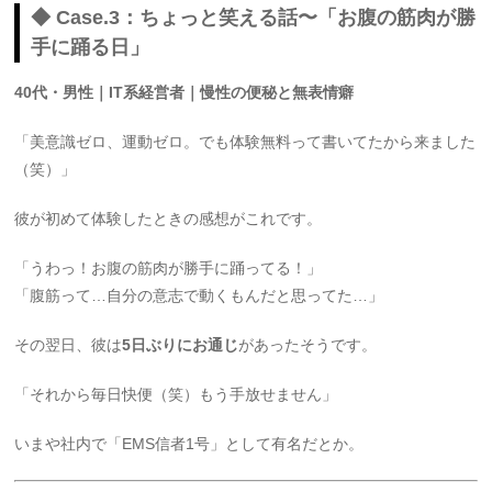
◆ Case.3：ちょっと笑える話〜「お腹の筋肉が勝
手に踊る日」
40代・男性｜IT系経営者｜慢性の便秘と無表情癖
「美意識ゼロ、運動ゼロ。でも体験無料って書いてたから来ました
（笑）」
彼が初めて体験したときの感想がこれです。
「うわっ！お腹の筋肉が勝手に踊ってる！」
「腹筋って…自分の意志で動くもんだと思ってた…」
その翌日、彼は
5日ぶりにお通じ
があったそうです。
「それから毎日快便（笑）もう手放せません」
いまや社内で「EMS信者1号」として有名だとか。