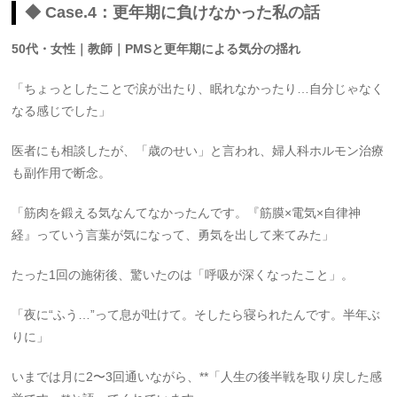
◆ Case.4：更年期に負けなかった私の話
50代・女性｜教師｜PMSと更年期による気分の揺れ
「ちょっとしたことで涙が出たり、眠れなかったり…自分じゃなく
なる感じでした」
医者にも相談したが、「歳のせい」と言われ、婦人科ホルモン治療
も副作用で断念。
「筋肉を鍛える気なんてなかったんです。『筋膜×電気×自律神
経』っていう言葉が気になって、勇気を出して来てみた」
たった1回の施術後、驚いたのは「呼吸が深くなったこと」。
「夜に“ふう…”って息が吐けて。そしたら寝られたんです。半年ぶ
りに」
いまでは月に2〜3回通いながら、**「人生の後半戦を取り戻した感