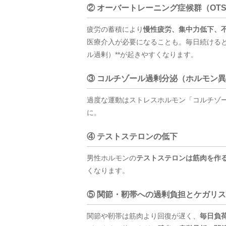
② オーバートレーニング症候群（OT
疲労の蓄積により
慢性疲労、集中力低下、
医療介入が必要になることも。
毎日続ける
ル過剰）**が起きやすくなります
。
③ コルチゾール過剰分泌（ホルモン
過度な運動はストレスホルモン「コルチゾ
に。
④ テストステロンの低下
男性ホルモンの
テストステロンは筋肉を作
くなります。
⑤ 関節・靭帯への過剰負担とケガリ
関節や靭帯は筋肉より回復が遅く、
毎日負