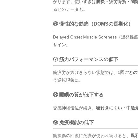
がります。
使いすぎは
腱炎・疲労骨折・関
るとのデータも
。
⑥ 慢性的な筋痛（DOMSの長期化）
Delayed Onset Muscle Soren
サイン
。
⑦ 筋力パフォーマンスの低下
筋疲労が抜けきらない状態では、
1回ごと
う逆転現象に。
⑧ 睡眠の質が低下する
交感神経優位が続き、
寝付きにくい・中途
⑨ 免疫機能の低下
筋損傷の回復に免疫が使われ続けると、
風