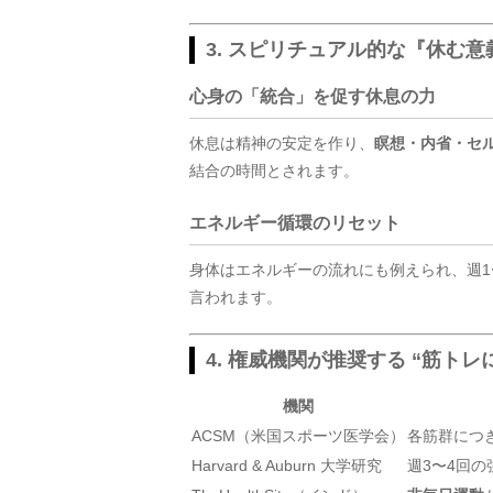
3. スピリチュアル的な『休む意
心身の「統合」を促す休息の力
休息は精神の安定を作り、
瞑想・内省・セ
結合の時間とされます。
エネルギー循環のリセット
身体はエネルギーの流れにも例えられ、週1
言われます。
4. 権威機関が推奨する “筋トレ
機関
ACSM（米国スポーツ医学会）
各筋群につき
Harvard & Auburn 大学研究
週3〜4回