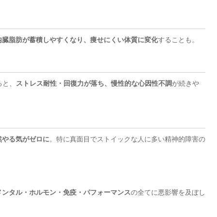
内臓脂肪が蓄積しやすくなり、痩せにくい体質に変化
することも。
ると、
ストレス耐性・回復力が落ち、慢性的な心因性不調
が続きや
然やる気がゼロに
。特に真面目でストイックな人に多い精神的障害の
メンタル・ホルモン・免疫・パフォーマンス
の全てに悪影響を及ぼし