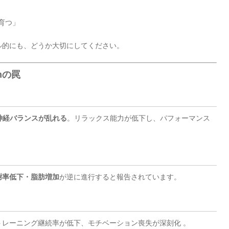
に育つ」
ル的にも、どうか大切にしてください。
ymの罠
神経バランスが乱れる
。リラックス能力が低下し、パフォーマンス
謝率低下・脂肪増加
が逆に進行すると報告されています
。
トレーニング継続率が低下、モチベーション喪失が深刻化
。