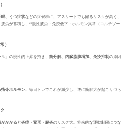
S）
不眠、うつ症状
などの症候群に。アスリートでも陥るリスクが高く、
と疲労が蓄積し、**慢性疲労・免疫低下・ホルモン異常（コルチゾー
異常）
ール」の慢性的上昇を招き、
筋分解、内臓脂肪増加、免疫抑制
の原因
る指令ホルモン
。毎日トレでこれが減少し、逆に筋肥大が起こりづら
スク
荷がかかると炎症・変形・腱炎
のリスク大。将来的な運動制限につな