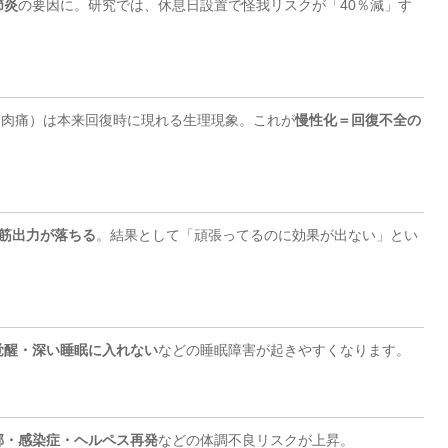
節炎
の要因に。研究では、休息日設置で怪我リスクが「40％減」す
ess（遅発性筋肉痛）は本来回復時に現れる生理現象。これが
慢性化＝回復不全の
の筋出力が落ちる
。結果として「頑張ってるのに効果が出ない」とい
覚醒・深い睡眠に入れない
などの睡眠障害が起きやすくなります。
邪・感染症・ヘルペス再発
などの体調不良リスクが上昇。