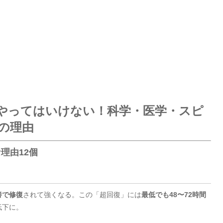
やってはいけない！科学・医学・スピ
の理由
理由12個
養で修復
されて強くなる。この「超回復」には
最低でも48〜72時間
低下に。