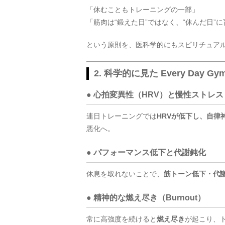
「休むこともトレーニングの一部」
「筋肉は“鍛えた日”ではなく、“休んだ日”
という原則を、医科学的にもスピリチュア
2. 科学的に見た Every Day G
● 心拍変異性（HRV）と慢性ストレス
連日トレーニングでは
HRVが低下し、自律
悪化へ
。
● パフォーマンス低下と代謝鈍化
休息を取れないことで、
筋トーン低下・代
● 精神的な燃え尽き（Burnout）
常に高強度を続けると
燃え尽き
が起こり、