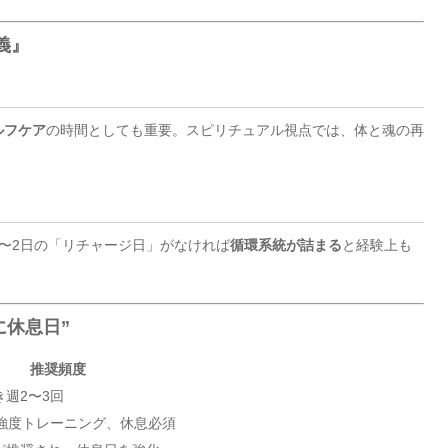
義』
ルフケア
の時間としても重要。スピリチュアル視点では、体と魂の再
〜2日の「リチャージ日」がなければ
循環系統が詰まる
と経験上も
に休息日”
推奨頻度
週2〜3回
の強度トレーニング、休息必須