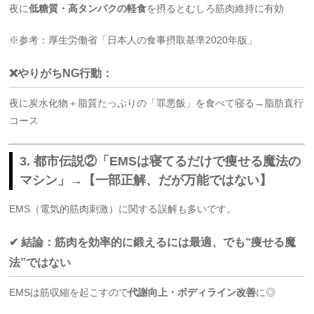
夜に
低糖質・高タンパクの軽食
を摂るとむしろ筋肉維持に有効
※参考：厚生労働省「日本人の食事摂取基準2020年版」
❌やりがちNG行動：
夜に炭水化物＋脂質たっぷりの「罪悪飯」を食べて寝る→脂肪直行
コース
3. 都市伝説②「EMSは寝てるだけで痩せる魔法の
マシン」→【一部正解、だが万能ではない】
EMS（電気的筋肉刺激）に関する誤解も多いです。
✔ 結論：筋肉を効率的に鍛えるには最適、でも“痩せる魔
法”ではない
EMSは筋収縮を起こすので
代謝向上・ボディライン改善
に◎