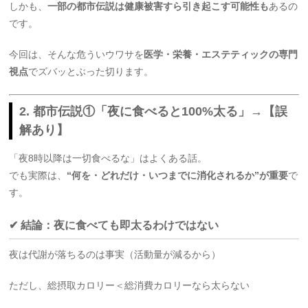
しかも、
一部の都市伝説は健康被害すら引き起こす可能性も
あるの
です。
今回は、そんな危ういウワサを
医学・栄養・エステティックの専門
視点
でズバッとぶった切ります。
2. 都市伝説①「夜に食べると100%太る」→【誤
解あり】
「夜8時以降は一切食べるな」はよくある話。
でも実際は、
“何を・どれだけ・いつまでに消化されるか”が重要
で
す。
✔ 結論：夜に食べても即太るわけではない
夜は代謝が落ちるのは事実（活動量が減るから）
ただし、総摂取カロリー＜総消費カロリーなら太らない