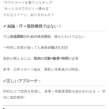
“サウナスーツを着てジョギング”
“ホットヨガで汗だく＝痩せる”
そんなイメージ、ありませんか？
✔ 結論：汗＝脂肪燃焼ではない！
汗は
体温調節のための水分排出
。痩せたわけではない
一時的に体重が減っても
水分が抜けただけ
脂肪が燃えるには、
筋肉の活動×酸素×時間
が必要
参考：日本スポーツ協会「運動と体重減少の関係」
✅正しいアプローチ：
EMSなどで筋肉を刺激し、食事＋有酸素運動を組み合わせる → “本
当に脂肪燃焼”