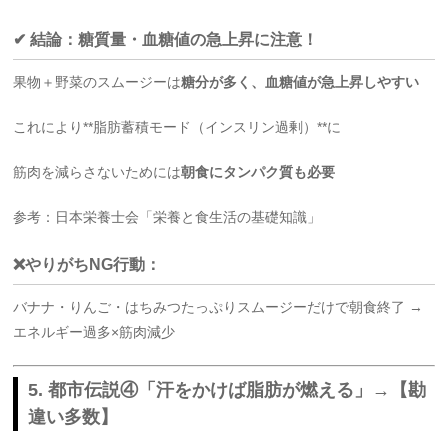
✔ 結論：糖質量・血糖値の急上昇に注意！
果物＋野菜のスムージーは
糖分が多く、血糖値が急上昇しやすい
これにより**脂肪蓄積モード（インスリン過剰）**に
筋肉を減らさないためには
朝食にタンパク質も必要
参考：日本栄養士会「栄養と食生活の基礎知識」
❌やりがちNG行動：
バナナ・りんご・はちみつたっぷりスムージーだけで朝食終了 →
エネルギー過多×筋肉減少
5. 都市伝説④「汗をかけば脂肪が燃える」→【勘
違い多数】