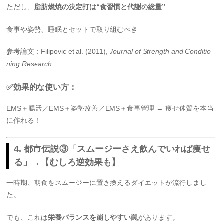
ただし、
脂肪燃焼の決定打は“食習慣と代謝の総量”
食事や姿勢、睡眠とセットで取り組むべき
参考論文：Filipovic et al. (2011),
Journal of Strength and Conditio
ning Research
✅効果的な使い方：
EMS＋腸活／EMS＋姿勢改善／EMS＋食事管理 → 痩せ体質を本当
に作れる！
4. 都市伝説③「スムージーさえ飲んでいれば痩せ
る」→【むしろ逆効果も】
一時期、朝食をスムージーに置き換えるダイエットが流行しまし
た。
でも、これは
栄養バランスを崩しやすい罠
があります。