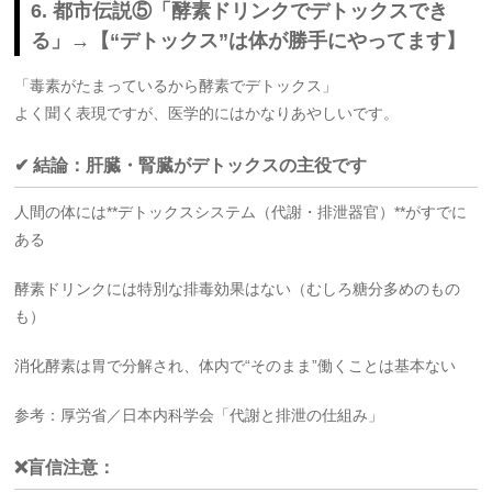
6. 都市伝説⑤「酵素ドリンクでデトックスでき
る」→【“デトックス”は体が勝手にやってます】
「毒素がたまっているから酵素でデトックス」
よく聞く表現ですが、医学的にはかなりあやしいです。
✔ 結論：肝臓・腎臓がデトックスの主役です
人間の体には**デトックスシステム（代謝・排泄器官）**がすでに
ある
酵素ドリンクには特別な排毒効果はない（むしろ糖分多めのもの
も）
消化酵素は胃で分解され、体内で“そのまま”働くことは基本ない
参考：厚労省／日本内科学会「代謝と排泄の仕組み」
❌盲信注意：