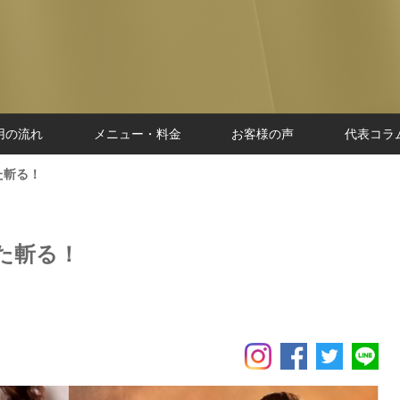
用の流れ
メニュー・料金
お客様の声
代表コラ
た斬る！
た斬る！