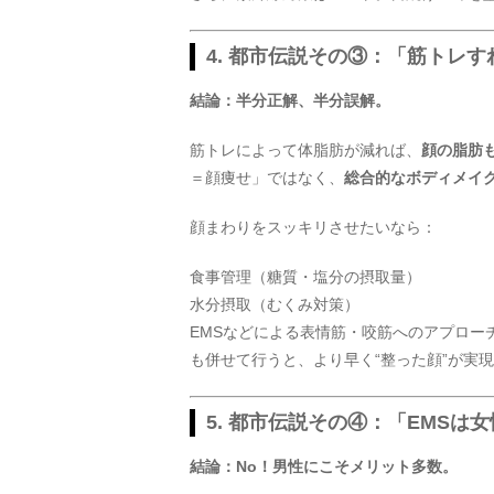
4. 都市伝説その③：「筋トレ
結論：半分正解、半分誤解。
筋トレによって体脂肪が減れば、
顔の脂肪
＝顔痩せ」ではなく、
総合的なボディメイ
顔まわりをスッキリさせたいなら：
食事管理（糖質・塩分の摂取量）
水分摂取（むくみ対策）
EMSなどによる表情筋・咬筋へのアプロー
も併せて行うと、より早く“整った顔”が実
5. 都市伝説その④：「EMSは
結論：No！男性にこそメリット多数。