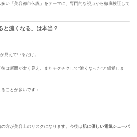
も多い「美容都市伝説」をテーマに、専門的な視点から徹底検証して
剃ると濃くなる」は本当？
”が見えているだけ。
後は断面が太く見え、またチクチクして“濃くなった”と錯覚しま
よることが多いです：
着の方が美容上のリスクになります。今後は
肌に優しい電気シェーバ