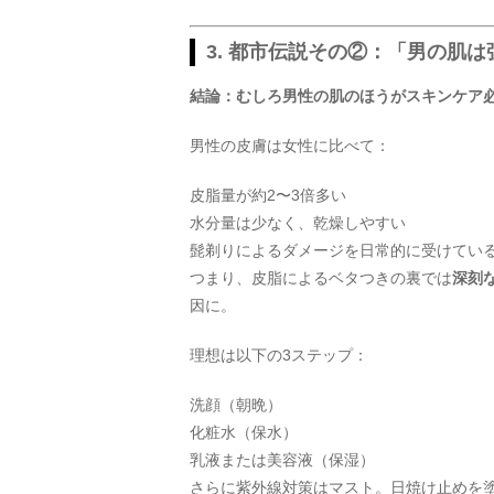
3. 都市伝説その②：「男の肌
結論：むしろ男性の肌のほうがスキンケア
男性の皮膚は女性に比べて：
皮脂量が約2〜3倍多い
水分量は少なく、乾燥しやすい
髭剃りによるダメージを日常的に受けてい
つまり、皮脂によるベタつきの裏では
深刻
因に。
理想は以下の3ステップ：
洗顔（朝晩）
化粧水（保水）
乳液または美容液（保湿）
さらに紫外線対策はマスト。日焼け止めを