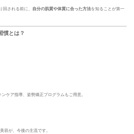
振り回される前に、
自分の肌質や体質に合った方法
を知ることが第一
容習慣とは？
、
キンケア指導、姿勢矯正プログラムもご用意。
合美容が、今後の主流です。