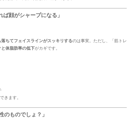
すれば顔がシャープになる」
も落ちてフェイスラインがスッキリする
のは事実。ただし、「筋トレ
クと体脂肪率の低下
がカギです。
チ
現できます。
女性のものでしょ？」