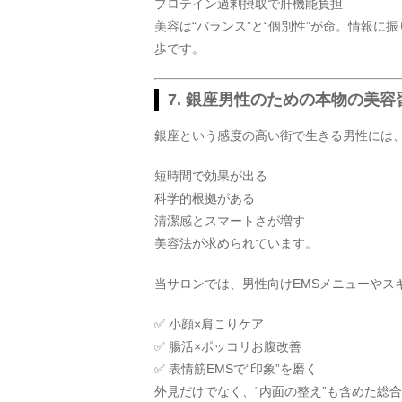
プロテイン過剰摂取で肝機能負担
美容は“バランス”と“個別性”が命。情報に
歩です。
7. 銀座男性のための本物の美
銀座という感度の高い街で生きる男性には
短時間で効果が出る
科学的根拠がある
清潔感とスマートさが増す
美容法が求められています。
当サロンでは、男性向けEMSメニューやス
✅ 小顔×肩こりケア
✅ 腸活×ポッコリお腹改善
✅ 表情筋EMSで“印象”を磨く
外見だけでなく、“内面の整え”も含めた総