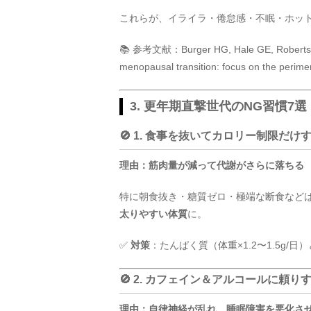
これらが、イライラ・倦怠感・不眠・ホッ
📚 参考文献：Burger HG, Hale GE, Robertson 
menopausal transition: focus on the perime
3. 更年期直撃世代のNG習慣7選
🚫 1. 食事を抜いてカロリー制限だけ
理由：筋肉量が減って代謝がさらに落ちる
特に朝食抜き・糖質ゼロ・極端な断食など
太りやすい体質
に。
✅
対策
：たんぱく質（体重×1.2〜1.5g
🚫 2. カフェイン＆アルコールに頼り
理由：自律神経が乱れ、睡眠障害を悪化さ