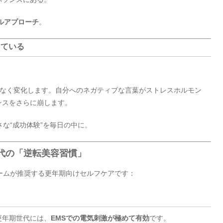
ルアプローチ
。
っている
年齢に関係なく変化します。自分へのネガティブな言葉がストレスホルモン
ンスをさらに崩します。
な“成功体験”を毎日の中に。
世代の「逆転美容習慣」
ームが推奨する更年期向けセルフケアです：
更年期世代には、
EMSでの電気刺激が極めて有効
です。