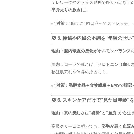
テレワークやオフィス勤務で座りっぱなし
半身太りの原因に。
✅
対策
：1時間に1回は立ってストレッチ、
🚫 5. 便秘や内臓の不調を“年齢のせ
理由：腸内環境の悪化がホルモンバランス
腸内フローラの乱れは、
セロトニン（幸せ
秘は肌荒れや体臭の原因にも。
✅
対策
：
発酵食品＋食物繊維＋EMSで腹部
🚫 6. スキンケアだけで“見た目年齢
理由：真の美しさは“姿勢”と“血流”から生
高級クリームに頼っても、
姿勢が悪く血流
ン崩壊の根本原因は体幹の衰えや首肩の筋