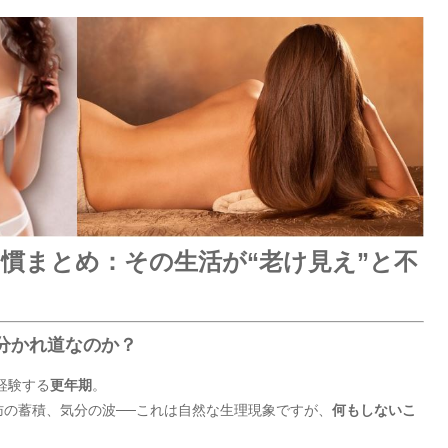
習慣まとめ：その生活が“老け見え”と不
は分かれ道なのか？
経験する
更年期
。
肪の蓄積、気分の波──これは自然な生理現象ですが、
何もしないこ