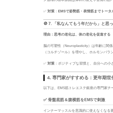
✅
対策
：
EMSで姿勢筋・表情筋までトータ
🚫 7. 「私なんてもう年だから」と思
理由：思考の老化は、体の老化を促進する
脳の可塑性（Neuroplasticity）は
（コルチゾール）を増やし、ホルモンバラ
✅
対策
：ポジティブな習慣と、自分への小さ
4. 専門家がすすめる：更年期
以下は、EMS筋トレエステ銀座の専門家チ
✅ 骨盤底筋＆腹横筋をEMSで刺激
インナーマッスルを意識的に使えなくなる