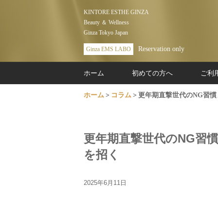
KINTORE ESTHE GINZA
Beauty ＆ Wellness
Ginza Tokyo Japan
Reservation only
Ginza EMS LABO
ホーム
初めての方へ
ご利
ホーム
コラム
更年期直撃世代のNG習慣
更年期直撃世代のNG習
を招く
2025年6月11日