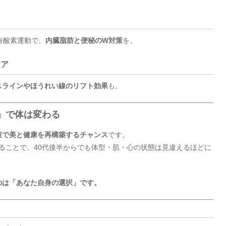
有酸素運動で、
内臓脂肪と便秘のW対策
を。
ケア
スラインやほうれい線のリフト効果
も。
慣」で体は変わる
策で美と健康を再構築するチャンス
です。
ることで、40代後半からでも体型・肌・心の状態は見違えるほどに
のは「あなた自身の選択」です。