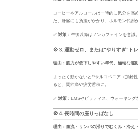
コーヒーやアルコールは一時的に気分を高
た、肝臓にも負担がかかり、ホルモン代謝
✅
対策
：午後以降はノンカフェインを意識
🚫 3. 運動ゼロ、または“やりすぎ”ト
理由：筋力が低下しやすい年代。極端な運
まったく動かないと**サルコペニア（加齢性
ると、関節痛や疲労蓄積に。
✅
対策
：EMSやピラティス、ウォーキングな
🚫 4. 長時間の座りっぱなし
理由：血流・リンパの滞りでむくみ・冷え