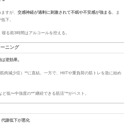
めますが、
交感神経が過剰に刺激されて不眠や不安感が強まる
。ま
が低下。
。寝る前3時間はアルコールを控える。
レーニング
動は逆効果。
筋肉減少症）**に直結。一方で、HIITや重負荷の筋トレを急に始め
ど低〜中強度の**“継続できる筋活”**がベスト。
・代謝低下が悪化