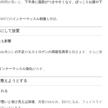
の時間が長いと、
下半身に脂肪がつきやすくなり、ぽっこりお腹や下
EMSでの
インナーマッスル刺激
も有効。
い”にして放置
にも影響
ホルモン）の不足
や
エストロゲンの再吸収異常
を招きます。さらに便
インナーマッスル強化
がカギ。
”を整えようとする
まれる
が悪いと老け見えは加速
。骨盤のゆがみ、顔のたるみ、フェイスライ
バランスにある。