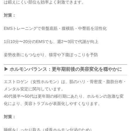
は鍛えにくい部位も効率よく刺激できます。
対策：
EMSトレーニングで骨盤底筋・腹横筋・中臀筋を活性化
1日10分〜20分のEMSでも、週2〜3回で代謝が向上
姿勢改善にもつながり、猫背や下腹ぽっこりを予防
▶ ホルモンバランス：更年期前後の美容変化を穏やかに
エストロゲン（女性ホルモン）は、肌のハリ・骨密度・脂肪分布・
メンタル安定に関与しています。
40代後半〜50代は更年期の移行期にあたり、ホルモンの急激な変
化により、美容トラブルが表面化しやすくなります。
対策：
睡眠をしっかり取る（成長ホルモン分泌のため）