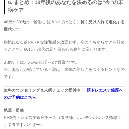
6. まとめ：10年後のあなたを決めるのは“今”の未
病ケア
40代〜50代は、老化に“抗う”のではなく、
賢く受け入れて進化する
世代
です。
病気になる前の小さな違和感を放置せず、今のうちからケアを始め
ることで、60代・70代の見た目も心も劇的に変わります。
未病ケアは、未来の自分への“投資”です。
今、あなたが感じている不調は、未来の美しさをつくるヒントなの
です。
無料カウンセリング＆未病チェック受付中 →
筋トレエステ銀座へ
のご予約はこちら
執筆・監修
：
EMS筋トレエステ銀座チーム（看護師／ホルモンバランス指導士
／栄養アドバイザー）