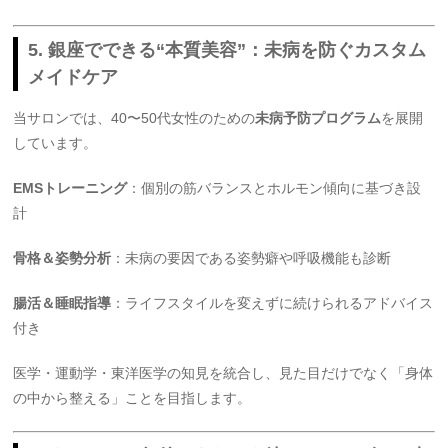
5. 銀座でできる“本質美容”：未病を防ぐカスタム
メイドケア
当サロンでは、40〜50代女性のための
未病予防プログラム
を展開
しています。
EMSトレーニング
：個別の筋バランスとホルモン傾向に基づき設
計
骨格＆姿勢分析
：未病の要因である姿勢癖や呼吸機能も診断
腸活＆睡眠指導
：ライフスタイルを変えずに続けられるアドバイス
付き
医学・運動学・東洋医学の知見を統合し、見た目だけでなく「身体
の中から整える」ことを目指します。