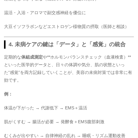
温活・入浴・アロマで副交感神経を優位に
大豆イソフラボンなどエストロゲン様物質の摂取（医師と相談）
4. 未病ケアの鍵は「データ」と「感覚」の統合
定期的な
体組成測定
や**ホルモンバランスチェック（血液検査）**
といった医学的データと、日々の体調や気分、肌の状態といっ
た“感覚”を両方記録していくことが、美容の未病対策では非常に有
効です。
例：
体温が下がった → 代謝低下 → EMS＋温活
肌がくすむ → 腸活が必要 → 発酵食＋EMS腹部刺激
むくみが出やすい → 自律神経の乱れ → 睡眠・リズム運動改善