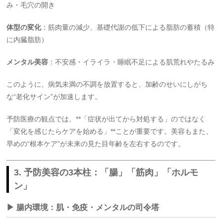
み・毛穴の開き
体型の変化
：筋肉量の減少、基礎代謝の低下による脂肪の蓄積（特
に内臓脂肪）
メンタル美容
：不安感・イライラ・睡眠不足による肌荒れやたるみ
このように、病気未満の不調を放置すると、加齢のせいにしがち
な“老化サイン”が加速します。
予防医療の観点では、**「症状が出てから対処する」のではなく
「変化を感じたらケアを始める」**ことが重要です。美容もまた、
早めの“根本ケア”が未来の見た目年齢を左右するのです。
3. 予防美容の3本柱：「腸」「筋肉」「ホルモ
ン」
▶ 腸内環境：肌・免疫・メンタルの司令塔