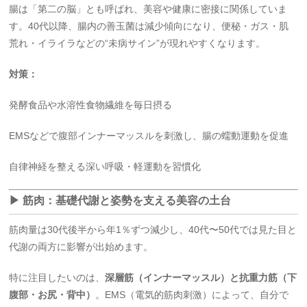
腸は「第二の脳」とも呼ばれ、美容や健康に密接に関係していま
す。40代以降、腸内の善玉菌は減少傾向になり、便秘・ガス・肌
荒れ・イライラなどの“未病サイン”が現れやすくなります。
対策：
発酵食品や水溶性食物繊維を毎日摂る
EMSなどで腹部インナーマッスルを刺激し、腸の蠕動運動を促進
自律神経を整える深い呼吸・軽運動を習慣化
▶ 筋肉：基礎代謝と姿勢を支える美容の土台
筋肉量は30代後半から年1％ずつ減少し、40代〜50代では見た目と
代謝の両方に影響が出始めます。
特に注目したいのは、
深層筋（インナーマッスル）と抗重力筋（下
腹部・お尻・背中）
。EMS（電気的筋肉刺激）によって、自分で