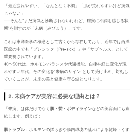
「最近疲れやすい」「なんとなく不調」「肌が荒れやすいけど病気
じゃない」
──そんな“まだ病気と診断されないけれど、確実に不調を感じる状
態”を指すのが「未病（みびょう）」です。
これは東洋医学の概念として古くから存在しており、近年では西洋
医療の中でも「プレシック（Pre-sick）」や「サブヘルス」として
重要視されています。
40〜50代は、ホルモンバランスや代謝機能、自律神経に変化が現
れやすい年代。その変化を“未病のサイン”として受け止め、対処し
ていくことが、未来の美と健康を守る鍵となります。
2. 未病ケアが美容に必要な理由とは？
「未病」は体だけでなく
肌・髪・ボディライン
などの美容面にも直
結します。例えば：
肌トラブル
：ホルモンの揺らぎや腸内環境の乱れによる乾燥・くす