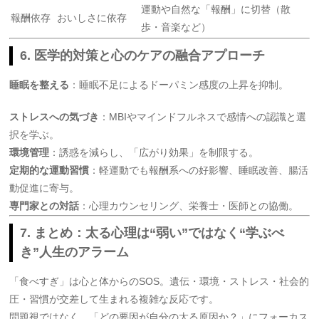
運動や自然な「報酬」に切替（散
報酬依存
おいしさに依存
歩・音楽など）
6. 医学的対策と心のケアの融合アプローチ
睡眠を整える
：睡眠不足によるドーパミン感度の上昇を抑制。
ストレスへの気づき
：MBIやマインドフルネスで感情への認識と選
択を学ぶ。
環境管理
：誘惑を減らし、「広がり効果」を制限する。
定期的な運動習慣
：軽運動でも報酬系への好影響、睡眠改善、腸活
動促進に寄与。
専門家との対話
：心理カウンセリング、栄養士・医師との協働。
7. まとめ：太る心理は“弱い”ではなく“学ぶべ
き”人生のアラーム
「食べすぎ」は心と体からのSOS。遺伝・環境・ストレス・社会的
圧・習慣が交差して生まれる複雑な反応です。
問題視ではなく、「どの要因が自分の太る原因か？」にフォーカス