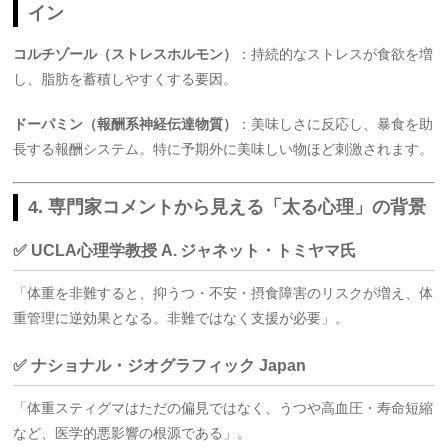
イン
コルチゾール（ストレスホルモン）
：持続的なストレスが食欲を増
し、脂肪を蓄積しやすくする要因
。
ドーパミン（報酬系神経伝達物質）
：美味しさに反応し、暴食を助
長する報酬システム。特に予期外に美味しい物ほど刺激されます
。
4. 専門家コメントから見える「太る心理」の背景
✅ UCLA心理学教授 A. ジャネット・トミヤマ氏
「体重を非難すると、抑うつ・不安・摂食障害のリスクが増え、体
重管理に逆効果となる。非難ではなく支援が必要」
。
✅ ナショナル・ジオグラフィック Japan
「体重スティグマはただの偏見ではなく、うつや高血圧・寿命短縮
など、医学的悪影響の根源である」
。