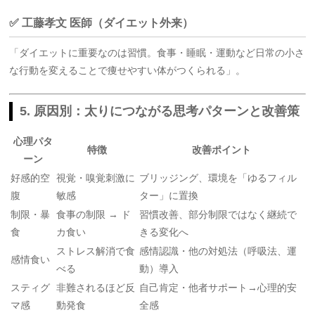
✅ 工藤孝文 医師（ダイエット外来）
「ダイエットに重要なのは習慣。食事・睡眠・運動など日常の小さ
な行動を変えることで痩せやすい体がつくられる」
。
5. 原因別：太りにつながる思考パターンと改善策
心理パタ
特徴
改善ポイント
ーン
好感的空
視覚・嗅覚刺激に
ブリッジング、環境を「ゆるフィル
腹
敏感
ター」に置換
制限・暴
食事の制限 → ド
習慣改善、部分制限ではなく継続で
食
カ食い
きる変化へ
ストレス解消で食
感情認識・他の対処法（呼吸法、運
感情食い
べる
動）導入
スティグ
非難されるほど反
自己肯定・他者サポート→心理的安
マ感
動発食
全感