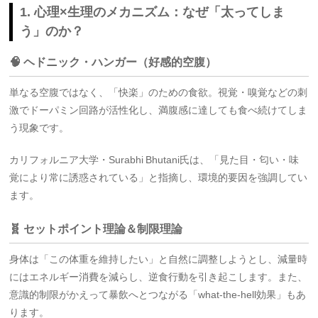
1. 心理×生理のメカニズム：なぜ「太ってしま
う」のか？
🧠 ヘドニック・ハンガー（好感的空腹）
単なる空腹ではなく、「快楽」のための食欲。視覚・嗅覚などの刺
激でドーパミン回路が活性化し、満腹感に達しても食べ続けてしま
う現象です。
カリフォルニア大学・Surabhi Bhutani氏は、「見た目・匂い・味
覚により常に誘惑されている」と指摘し、環境的要因を強調してい
ます
。
🧬 セットポイント理論＆制限理論
身体は「この体重を維持したい」と自然に調整しようとし、減量時
にはエネルギー消費を減らし、逆食行動を引き起こします。また、
意識的制限がかえって暴飲へとつながる「what‑the‑hell効果」もあ
ります
。