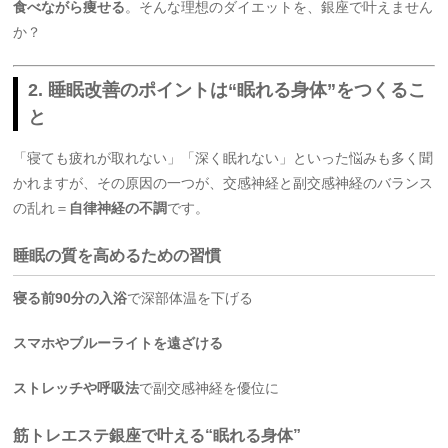
食べながら痩せる
。そんな理想のダイエットを、銀座で叶えません
か？
2. 睡眠改善のポイントは“眠れる身体”をつくるこ
と
「寝ても疲れが取れない」「深く眠れない」といった悩みも多く聞
かれますが、その原因の一つが、交感神経と副交感神経のバランス
の乱れ＝
自律神経の不調
です。
睡眠の質を高めるための習慣
寝る前90分の入浴
で深部体温を下げる
スマホやブルーライトを遠ざける
ストレッチや呼吸法
で副交感神経を優位に
筋トレエステ銀座で叶える“眠れる身体”