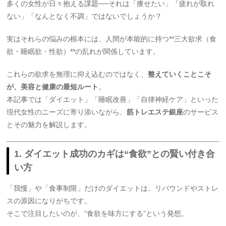
多くの女性が日々抱える課題──それは「痩せたい」「疲れが取れ
ない」「なんとなく不調」ではないでしょうか？
実はそれらの悩みの根本には、人間が本能的に持つ**三大欲求（食
欲・睡眠欲・性欲）**の乱れが関係しています。
これらの欲求を無理に抑え込むのではなく、
整えていくことこそ
が、美容と健康の最短ルート
。
本記事では「ダイエット」「睡眠改善」「自律神経ケア」といった
現代女性のニーズに寄り添いながら、
筋トレエステ銀座
のサービス
とその魅力を解説します。
1. ダイエット成功のカギは“食欲”との賢い付き合
い方
「我慢」や「食事制限」だけのダイエットは、リバウンドやストレ
スの原因になりがちです。
そこで注目したいのが、“食欲を味方にする”という発想。