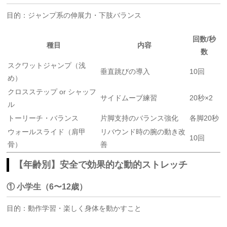
目的：ジャンプ系の伸展力・下肢バランス
回数/秒
種目
内容
数
スクワットジャンプ（浅
垂直跳びの導入
10回
め）
クロスステップ or シャッフ
サイドムーブ練習
20秒×2
ル
トーリーチ・バランス
片脚支持のバランス強化
各脚20秒
ウォールスライド（肩甲
リバウンド時の腕の動き改
10回
骨）
善
【年齢別】安全で効果的な動的ストレッチ
① 小学生（6〜12歳）
目的：動作学習・楽しく身体を動かすこと