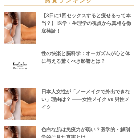
閲覧ランキング
【3日に1回セックスすると痩せるって本
当？】 医学・生理学の視点から真相を徹
底検証！
性の快楽と脳科学：オーガズムが心と体
に与える驚くべき影響とは？
日本人女性が「ノーメイクで外出できな
い」理由は？ —―女性メイク vs 男性メ
イク
色白な肌は免疫力が弱い？医学的・解剖
学的に見た真実とは