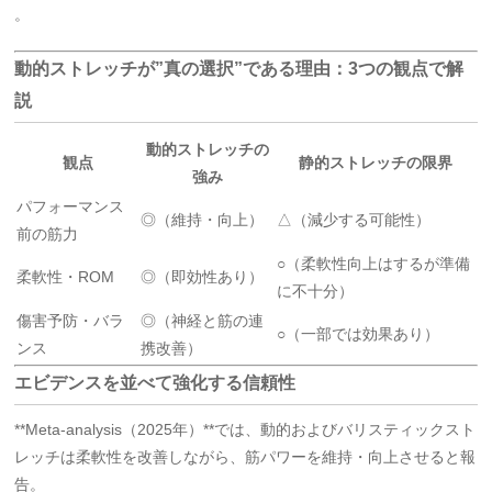
。
動的ストレッチが”真の選択”である理由：3つの観点で解
説
動的ストレッチの
観点
静的ストレッチの限界
強み
パフォーマンス
◎（維持・向上）
△（減少する可能性）
前の筋力
○（柔軟性向上はするが準備
柔軟性・ROM
◎（即効性あり）
に不十分）
傷害予防・バラ
◎（神経と筋の連
○（一部では効果あり）
ンス
携改善）
エビデンスを並べて強化する信頼性
**Meta-analysis（2025年）**では、動的およびバリスティックスト
レッチは柔軟性を改善しながら、筋パワーを維持・向上させると報
告
。