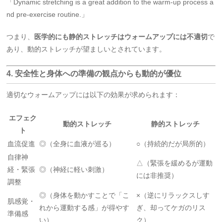
「Dynamic stretching is a great addition to the warm‑up process a
nd pre‑exercise routine.」
つまり、
医学的にも静的ストレッチはウォームアップには不適切
で
あり、動的ストレッチが望ましいとされています。
4. 安全性と身体への準備の観点からも動的が優位
適切なウォームアップには以下の効果が求められます：
エフェク
動的ストレッチ
静的ストレッチ
ト
血流促進
◎（全身に血液が巡る）
○（持続的だが局所的）
自律神
△（緊張を緩めるが運動
経・緊張
◎（神経に軽い刺激）
には非推奨）
調整
◎（身体を動かすことで「こ
×（逆にリラックスしす
肌感覚・
れから運動する感」が得やす
ぎ、却ってケガのリス
準備感
い）
ク）