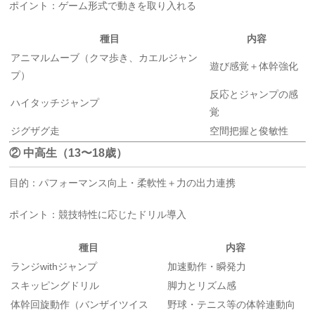
ポイント：ゲーム形式で動きを取り入れる
種目
内容
アニマルムーブ（クマ歩き、カエルジャン
遊び感覚＋体幹強化
プ）
反応とジャンプの感
ハイタッチジャンプ
覚
ジグザグ走
空間把握と俊敏性
② 中高生（13〜18歳）
目的：パフォーマンス向上・柔軟性＋力の出力連携
ポイント：競技特性に応じたドリル導入
種目
内容
ランジwithジャンプ
加速動作・瞬発力
スキッピングドリル
脚力とリズム感
体幹回旋動作（バンザイツイス
野球・テニス等の体幹連動向