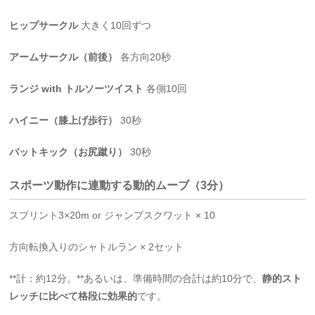
ヒップサークル
大きく10回ずつ
アームサークル（前後）
各方向20秒
ランジ with トルソーツイスト
各側10回
ハイニー（膝上げ歩行）
30秒
バットキック（お尻蹴り）
30秒
スポーツ動作に連動する動的ムーブ（3分）
スプリント3×20m or ジャンプスクワット × 10
方向転換入りのシャトルラン × 2セット
**計：約12分。**あるいは、準備時間の合計は約10分で、
静的スト
レッチに比べて格段に効果的
です。