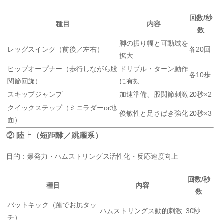
回数/秒
種目
内容
数
脚の振り幅と可動域を
レッグスイング（前後／左右）
各20回
拡大
ヒップオープナー（歩行しながら股
ドリブル・ターン動作
各10歩
関節回旋）
に有効
スキップジャンプ
加速準備、股関節刺激
20秒×2
クイックステップ（ミニラダーor地
俊敏性と足さばき強化
20秒×3
面）
② 陸上（短距離／跳躍系）
目的：爆発力・ハムストリングス活性化・反応速度向上
回数/秒
種目
内容
数
バットキック（踵でお尻タッ
ハムストリングス動的刺激
30秒
チ）