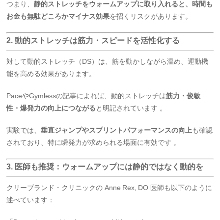
つまり、
静的ストレッチをウォームアップに取り入れると、時間も
お金も無駄どころかマイナス効果
を招くリスクがあります。
2. 動的ストレッチは筋力・スピードを活性化する
対して動的ストレッチ（DS）は、筋を動かしながら温め、運動機
能を高める効果があります。
PaceやGymlessの記事によれば、動的ストレッチは
筋力・俊敏
性・爆発力の向上につながる
と明記されています
。
実験では、
垂直ジャンプやスプリントパフォーマンスの向上
も確認
されており、特に瞬発力が求められる場面に有効です
。
3. 医師も推奨：ウォームアップには静的ではなく動的を
クリーブランド・クリニックの Anne Rex, DO 医師も以下のように
述べています：