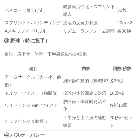
腸腰筋活性化・スプリント
ハイニー（膝上げ走）
30秒
導入
スプリント・バウンディング
接地の反発力刺激
20m ×2
Aスキップ／ドリル系
リズム・ランフォーム調整
各30秒
③ 野球（特に投手）
目的：肩甲骨・体幹・下半身連動性の強化
種目
内容
回数/秒数
アームサークル（大→小、前
肩関節の動的可動域UP
各30秒
後）
トルソーツイスト（軸回旋）
投球の体幹回旋に対応
10回×2
股関節・体幹同時活性
ワイドランジ with ツイスト
各脚10回
化
下半身と上半身の連動
20秒×2セッ
ヒップヒンジ＆腕振り
練習
ト
④ バスケ・バレー