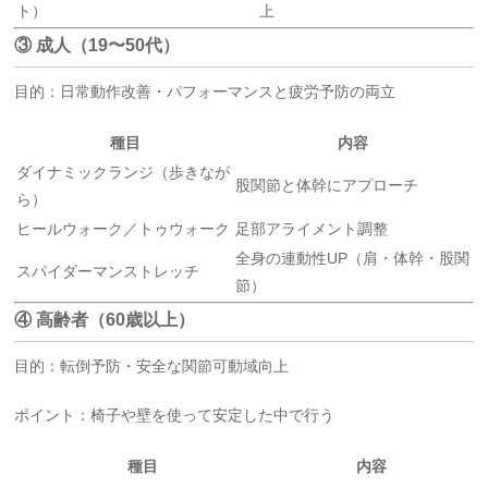
ト）
上
③ 成人（19〜50代）
目的：日常動作改善・パフォーマンスと疲労予防の両立
種目
内容
ダイナミックランジ（歩きなが
股関節と体幹にアプローチ
ら）
ヒールウォーク／トゥウォーク
足部アライメント調整
全身の連動性UP（肩・体幹・股関
スパイダーマンストレッチ
節）
④ 高齢者（60歳以上）
目的：転倒予防・安全な関節可動域向上
ポイント：椅子や壁を使って安定した中で行う
種目
内容