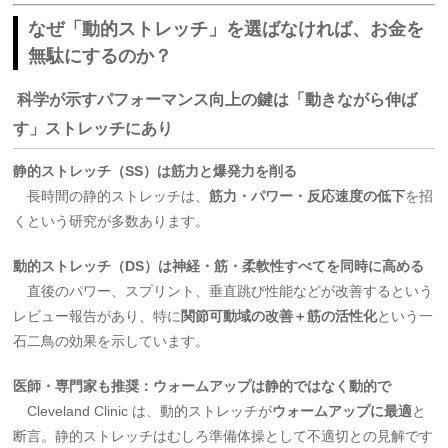
なぜ「動的ストレッチ」を選ばなければ、お金を
無駄にするのか？
科学が示すパフォーマンス向上の鍵は「動きながら伸ば
す」ストレッチにあり
静的ストレッチ（SS）は筋力と爆発力を削る
長時間の静的ストレッチは、
筋力・パワー・反応速度の低下
を招
くという研究が多数あります
。
動的ストレッチ（DS）は神経・筋・柔軟性すべてを同時に高める
直後のパワー、スプリント、垂直跳び性能などが改善するという
レビュー報告があり、特に
関節可動域の改善＋筋の活性化
という一
石二鳥の効果を示しています
。
医師・専門家も推奨：ウォームアップは静的ではなく動的で
Cleveland Clinic は、動的ストレッチが
ウォームアップに最適
と
断言。静的ストレッチはむしろ準備体操として不適切との見解です