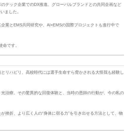
本のテック企業でのDX推進、グローバルブランドとの共同企画など
会いました。
業とEMS共同研究や、AI×EMSの国際プロジェクトも進行中で
使命です。
術とリハビリ、高校時代には選手生命すら脅かされる大怪我も経験し
・光治療。その驚異的な回復体験と、当時の恩師の行動が、今の私の
が挫折、より広く人の“身体に宿る力”を引き出せる方法として、物
。