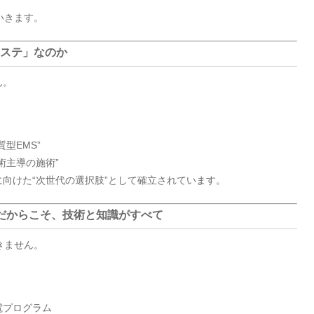
いきます。
エステ」なのか
ん。
型EMS”
術主導の施術”
向けた“次世代の選択肢”として確立されています。
─だからこそ、技術と知識がすべて
きません。
電プログラム