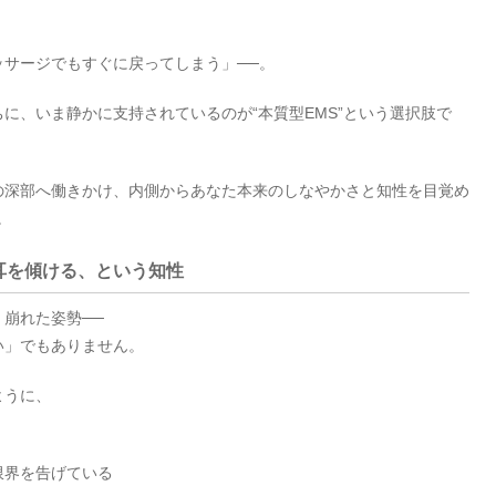
サージでもすぐに戻ってしまう」──。
に、いま静かに支持されているのが“本質型EMS”という選択肢で
の深部へ働きかけ、内側からあなた本来のしなやかさと知性を目覚め
。
耳を傾ける、という知性
崩れた姿勢──
い」でもありません。
ように、
限界を告げている