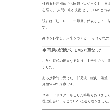
外務省外郭団体での国際プロジェクト、日
を経て、“人間に還る技術”としてEMSと出
現在は「筋トレエステ銀座」代表として、某企
す。
身体を科学し、未来をつくる──それが私の
◆ 再起の記憶が、EMSと重なった
小学生時代の度重なる骨折。中学生での手
ました。
ある接骨院で受けた、低周波・鍼灸・柔整
施術哲学の原点です。
スポーツドクターを志した時期もありました
理に出会い、そこでEMSに辿り着きました