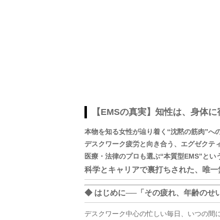
【EMSの真実】知性は、身体に
本物を知る女性が辿り着く“沈黙の筋肉”へ
デスクワーク疲労と向き合う、エグゼクテ
医療・法律のプロも選ぶ“本質型EMS”とい
科学とキャリアで裏打ちされた、唯一
◆ はじめに──「その疲れ、年齢のせ
デスクワーク中心の忙しい毎日、いつの間