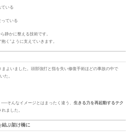
れている
なっている
から静かに整える技術です。
“抱く”ように支えていきます。
さまよいました。頭部強打と指を失い修復手術ほどの事故の中で
ていた。
──そんなイメージとはまったく違う、
生きる力を再起動するテク
されました。
を結ぶ架け橋に