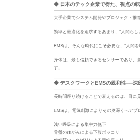
◆ 日本のテック企業で得た、視点の
大手企業でシステム開発やプロジェクト推
効率と最適化を追求するあまり、“人間らし
EMSは、そんな時代にこそ必要な、“人間を
身体は、最も信頼できるセンサーであり、意
す。
◆ デスクワークとEMSの親和性──
長時間座り続けることで衰えるのは、目に見
EMSは、電気刺激によりその奥深くへアプ
浅い呼吸による集中力低下
骨盤のゆがみによる下腹ポッコリ