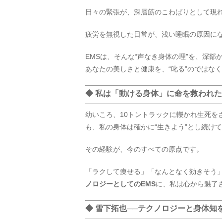
日々の緊張が、深層筋のこわばりとして現
疲労を無視した日常が、浅い睡眠の原因に
EMSは、そんな“声なき身体の理”を、深部
あなたの美しさと健康を、“叱る”のではなく
◆ 私は「動ける身体」に命を救われた
幼いころ、10トントラックに轢かれ生死を
も、私の身体は確かに“生きよう”とし続け
その経験が、今のすべての原点です。
「ラクして痩せる」「なんとなく効きそう」
ノロジーとしてのEMS
に、私は心から魅了
◆ 雪下拓也──テクノロジーと身体知