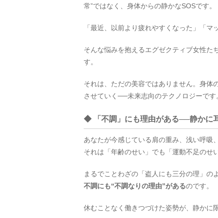
常”ではなく、身体からの静かなSOSです。
「最近、以前より疲れやすくなった」「マッ
そんな悩みを抱えるエグゼクティブ女性たち
す。
それは、ただの美容ではありません。身体
させていく──未来志向のテクノロジーです
◆ 「不調」にも理由がある──静かに
あなたが今感じている肩の重み、浅い呼吸、
それは「年齢のせい」でも「運動不足のせ
まるでことわざの「盗人にも三分の理」の
不調にも“不調なりの理由”がある
のです。
休むことなく働きつづけた姿勢が、静かに