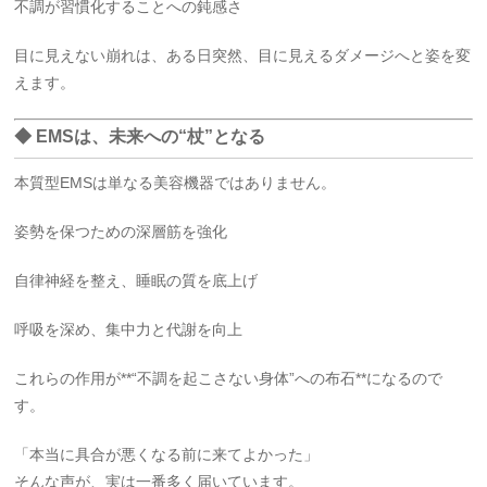
不調が習慣化することへの鈍感さ
目に見えない崩れは、ある日突然、目に見えるダメージへと姿を変
えます。
◆ EMSは、未来への“杖”となる
本質型EMSは単なる美容機器ではありません。
姿勢を保つための深層筋を強化
自律神経を整え、睡眠の質を底上げ
呼吸を深め、集中力と代謝を向上
これらの作用が**“不調を起こさない身体”への布石**になるので
す。
「本当に具合が悪くなる前に来てよかった」
そんな声が、実は一番多く届いています。