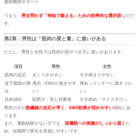
脂肪燃焼サポート
つまり、
男女問わず「時短で鍛える」ための効率的な選択肢
なので
す。
第2章：男性は「筋肉の質と量」に違いがある
ただし、男性と女性では筋肉の質やつき方に違いがあります。
項目
男性
女性
筋肉の反応
太くつきやすい
引き締まりやすい
皮下脂肪の厚
薄め（EMSが届きやす
厚め（インナーに届きづら
み
い）
い）
目的傾向
筋肥大・見た目重視
引き締め・サイズダウン
男性の方が
筋繊維の反応が早く、EMS効果が現れやすい
傾向にあ
ります。
また、運動経験がない方でも、
深層筋への刺激がしっかり届く
た
め、短期間で変化を実感しやすいです。