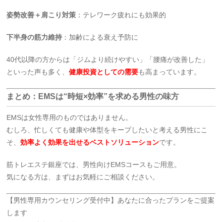
姿勢改善＋肩こり対策
：テレワーク疲れにも効果的
下半身の筋力維持
：加齢による衰え予防に
40代以降の方からは「ジムより続けやすい」「腰痛が改善した」
といった声も多く、
健康投資としての需要
も高まっています。
まとめ：EMSは“時短×効率”を求める男性の味方
EMSは女性専用のものではありません。
むしろ、忙しくても健康や体型をキープしたいと考える男性にこ
そ、
効率よく効果を出せるベストソリューション
です。
筋トレエステ銀座では、男性向けEMSコースもご用意。
気になる方は、まずはお気軽にご相談ください。
【男性専用カウンセリング受付中】あなたに合ったプランをご提案
します