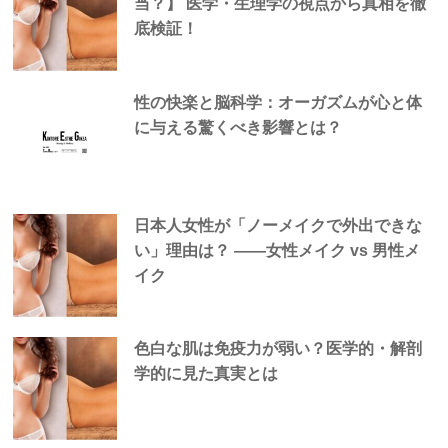
当？】 医学・生理学の視点から真相を徹
底検証！
性の快楽と脳科学：オーガズムが心と体
に与える驚くべき影響とは？
日本人女性が「ノーメイクで外出できな
い」理由は？ —―女性メイク vs 男性メ
イク
色白な肌は免疫力が弱い？医学的・解剖
学的に見た真実とは