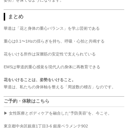
姿勢」を保てるようになります。
まとめ
華道は「花と身体の重心バランス」を学ぶ芸術である
重心は0.1〜1Hzの揺らぎを持ち、呼吸・心拍と共鳴する
花をいける所作は深層筋の安定性で支えられている
EMSは華道的重心感覚を現代人の身体に再教育できる
花をいけることは、姿勢をいけること。
華道は、私たちの身体軸を整える「周波数の稽古」なのです。
ご予約・体験はこちら
▶ 女性医療とボディケアを融合した“予防美容”を、今こそ。
東京都中央区銀座1丁目3-6 銀座ベラメンテ902