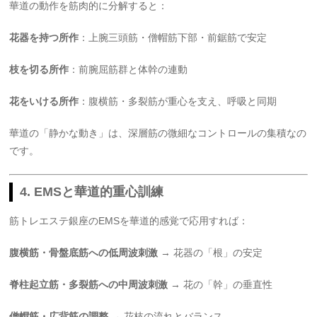
華道の動作を筋肉的に分解すると：
花器を持つ所作
：上腕三頭筋・僧帽筋下部・前鋸筋で安定
枝を切る所作
：前腕屈筋群と体幹の連動
花をいける所作
：腹横筋・多裂筋が重心を支え、呼吸と同期
華道の「静かな動き」は、深層筋の微細なコントロールの集積なの
です。
4. EMSと華道的重心訓練
筋トレエステ銀座のEMSを華道的感覚で応用すれば：
腹横筋・骨盤底筋への低周波刺激
→ 花器の「根」の安定
脊柱起立筋・多裂筋への中周波刺激
→ 花の「幹」の垂直性
僧帽筋・広背筋の調整
→ 花枝の流れとバランス