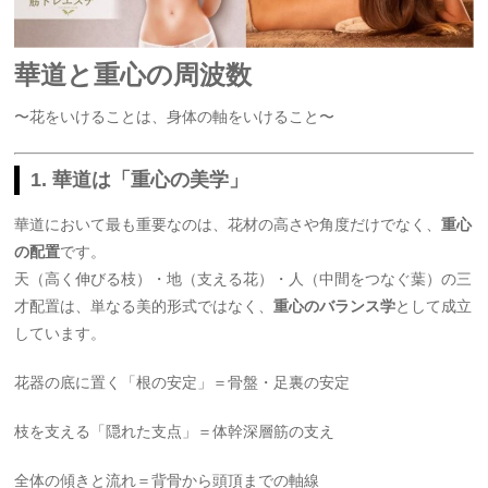
華道と重心の周波数
〜花をいけることは、身体の軸をいけること〜
1. 華道は「重心の美学」
華道において最も重要なのは、花材の高さや角度だけでなく、
重心
の配置
です。
天（高く伸びる枝）・地（支える花）・人（中間をつなぐ葉）の三
才配置は、単なる美的形式ではなく、
重心のバランス学
として成立
しています。
花器の底に置く「根の安定」＝骨盤・足裏の安定
枝を支える「隠れた支点」＝体幹深層筋の支え
全体の傾きと流れ＝背骨から頭頂までの軸線