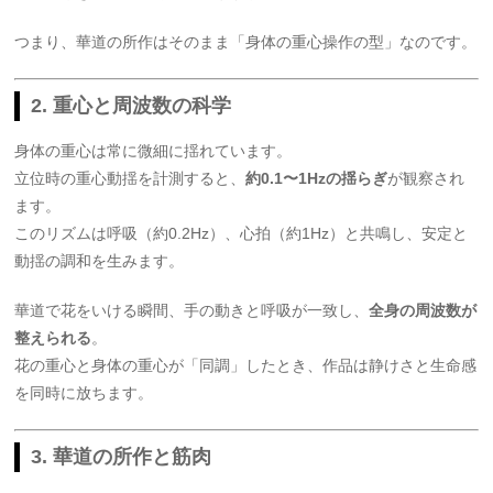
つまり、華道の所作はそのまま「身体の重心操作の型」なのです。
2. 重心と周波数の科学
身体の重心は常に微細に揺れています。
立位時の重心動揺を計測すると、
約0.1〜1Hzの揺らぎ
が観察され
ます。
このリズムは呼吸（約0.2Hz）、心拍（約1Hz）と共鳴し、安定と
動揺の調和を生みます。
華道で花をいける瞬間、手の動きと呼吸が一致し、
全身の周波数が
整えられる
。
花の重心と身体の重心が「同調」したとき、作品は静けさと生命感
を同時に放ちます。
3. 華道の所作と筋肉