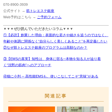
070-8900-3939
公式サイト →
筋トレエステ銀座
Web予約はこちら →
ご予約フォーム
▼▼▼ぜひ読んでいただきたいコラム▼▼▼
①【必読】創業した理由：表面的な若さや細さを追うのではなく、
年齢や体調に関係なく“自分らしく美しくあること”を再定義したい
②なぜ筋トレエステ銀座のプログラムは高額なのか？
③【EMSの真実】知性は、身体に宿る─本物を知る人が辿り着
く“沈黙の筋肉”へのアプローチ
④猫に小判 ─ 高性能EMSも、使いこなしてこそ“意味”がある
関連記事