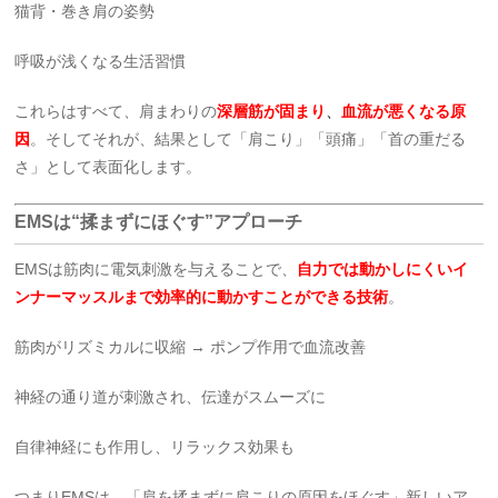
猫背・巻き肩の姿勢
呼吸が浅くなる生活習慣
これらはすべて、肩まわりの
深層筋が固まり
、
血流が悪くなる原
因
。そしてそれが、結果として「肩こり」「頭痛」「首の重だる
さ」として表面化します。
EMSは“揉まずにほぐす”アプローチ
EMSは筋肉に電気刺激を与えることで、
自力では動かしにくいイ
ンナーマッスルまで効率的に動かすことができる技術
。
筋肉がリズミカルに収縮 → ポンプ作用で血流改善
神経の通り道が刺激され、伝達がスムーズに
自律神経にも作用し、リラックス効果も
つまりEMSは、「肩を揉まずに肩こりの原因をほぐす」新しいア