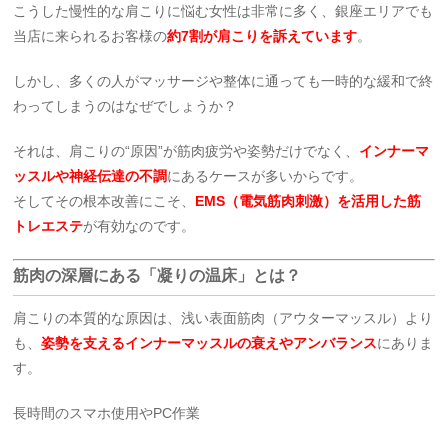
こうした慢性的な肩こりに悩む女性は非常に多く、銀座エリアでも
当店に来られるお客様の
約7割が肩こりを訴えています
。
しかし、多くの人がマッサージや整体に通っても一時的な緩和で終
わってしまうのはなぜでしょうか？
それは、肩こりの“原因”が筋肉疲労や姿勢だけでなく、
インナーマ
ッスルや神経伝達の不調
にあるケースが多いからです。
そしてその根本改善にこそ、
EMS（電気筋肉刺激）を活用した筋
トレエステ
が有効なのです。
筋肉の深層にある「凝りの温床」とは？
肩こりの本質的な原因は、浅い表面筋肉（アウターマッスル）より
も、
姿勢を支えるインナーマッスルの衰えやアンバランス
にありま
す。
長時間のスマホ使用やPC作業