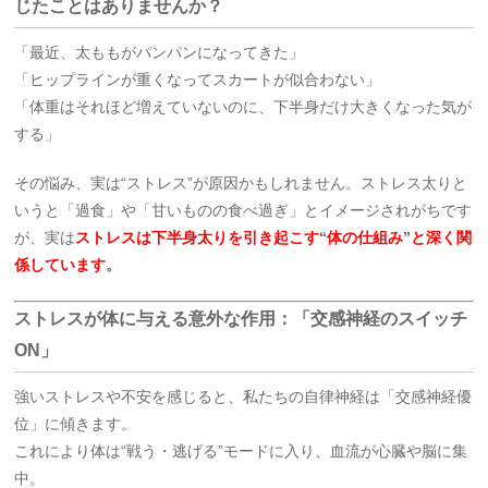
じたことはありませんか？
「最近、太ももがパンパンになってきた」
「ヒップラインが重くなってスカートが似合わない」
「体重はそれほど増えていないのに、下半身だけ大きくなった気が
する」
その悩み、実は“ストレス”が原因かもしれません。ストレス太りと
いうと「過食」や「甘いものの食べ過ぎ」とイメージされがちです
が、実は
ストレスは下半身太りを引き起こす
“
体の仕組み
”
と深く関
係しています
。
ストレスが体に与える意外な作用：「交感神経のスイッチ
ON」
強いストレスや不安を感じると、私たちの自律神経は「交感神経優
位」に傾きます。
これにより体は“戦う・逃げる”モードに入り、血流が心臓や脳に集
中。