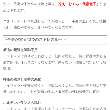
逆に、手足や下半身の血流は減り、
冷え・むくみ・代謝低下
が引き
起こされます。
つまり、ストレスを感じる日々が続くと、下半身の血行不良が慢性
化し、脂肪や水分がたまりやすくなるのです。
下半身が太る“3つのストレスルート”
筋肉の緊張と運動不足
ストレスで身体がこわばると、筋肉が硬直し、特に臀部や太もも
裏の筋肉が使われにくくなります。動かない＝燃焼しないという悪
循環。
呼吸の浅さと姿勢の悪化
イライラや不安が続くと、呼吸は浅くなり、猫背や巻き肩など姿
勢も崩れます。これが骨盤の歪み・股関節の可動域低下に直結。
ホルモンバランスの乱れ
ストレスによって分泌される「コルチゾール」は脂肪をため込み