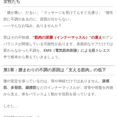
女性たち
「腰が重い、だるい」「マッサージを受けてもすぐ元通り」「慢性
的に不調があるのに、原因が分からない」
――そんなお悩み、ありませんか？
実はその不快感、
“
筋肉の深層（インナーマッスル）
”
の衰え
やアン
バランスが関係している可能性があります。表面的なケアだけでは
変わらなかった不調を、
EMS（電気筋肉刺激）による筋トレエス
テ
で根本から整えていきましょう。
第1章：腰まわりの不調の原因は「支える筋肉」の低下
腰の安定を保っているのは、骨や神経だけではありません。
腹横
筋、多裂筋、腸腰筋
などのインナーマッスルが、背骨や骨盤を内側
から支え、体をバランスよく動かす役割を担っています。
しかし…