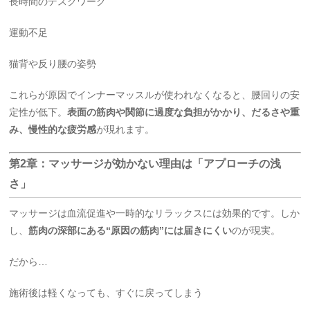
長時間のデスクワーク
運動不足
猫背や反り腰の姿勢
これらが原因でインナーマッスルが使われなくなると、腰回りの安
定性が低下。
表面の筋肉や関節に過度な負担がかかり、だるさや重
み、慢性的な疲労感
が現れます。
第2章：マッサージが効かない理由は「アプローチの浅
さ」
マッサージは血流促進や一時的なリラックスには効果的です。しか
し、
筋肉の深部にある“原因の筋肉”には届きにくい
のが現実。
だから…
施術後は軽くなっても、すぐに戻ってしまう