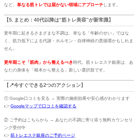
など、
単なる筋トレでは届かない領域にアプローチ
します。
【5. まとめ：40代以降は“筋トレ美容”が新常識】
更年期に起きるさまざまな不調は、単なる「年齢のせい」ではな
く、筋力低下による代謝・ホルモン・自律神経の悪循環かもしれま
せん。
更年期こそ「筋肉」から整えるべき
時代。筋トレエステ銀座は、あ
なたの身体を「根本から整える」新しい選択肢です。
【📍今すぐできる2つのアクション】
① Google口コミを見る → 実際の施術効果や安心感がわかります
👉
Googleマップで口コミを確認する
② ご予約はこちらから → あなたの不調に寄り添う無料カウンセリ
ング受付中
👉
筋トレエステ銀座のご予約ページ