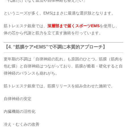
「代謝だけでなく血流や自律神経も整えたい」
というニーズが多く、EMSはまさに最適な選択肢となります。
筋トレエステ銀座では、
深層部まで届くスポーツEMS
を使用し、
体の芯から代謝と筋力を立て直す施術を行っています。
【4. “筋膜ケア×EMS”で不調に本質的アプローチ】
更年期の不調は「自律神経の乱れ」も原因のひとつ。筋膜（筋肉を
包む膜）と自律神経はつながっており、筋膜が癒着・硬化すると自
律神経のバランスも崩れがち。
筋トレエステ銀座では、筋膜リリースを組み合わせた施術で、
自律神経の安定
内臓機能の活性化
冷え・むくみの改善