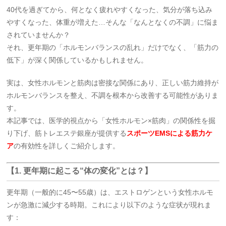
40代を過ぎてから、何となく疲れやすくなった、気分が落ち込み
やすくなった、体重が増えた…そんな「なんとなくの不調」に悩ま
されていませんか？
それ、更年期の「ホルモンバランスの乱れ」だけでなく、「筋力の
低下」が深く関係しているかもしれません。
実は、女性ホルモンと筋肉は密接な関係にあり、正しい筋力維持が
ホルモンバランスを整え、不調を根本から改善する可能性がありま
す。
本記事では、医学的視点から「女性ホルモン×筋肉」の関係性を掘
り下げ、筋トレエステ銀座が提供する
スポーツEMSによる筋力ケ
ア
の有効性を詳しくご紹介します。
【1. 更年期に起こる“体の変化”とは？】
更年期（一般的に45〜55歳）は、エストロゲンという女性ホルモ
ンが急激に減少する時期。これにより以下のような症状が現れま
す：