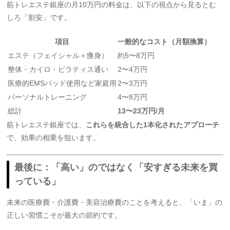
筋トレエステ銀座の月10万円の料金は、以下の視点から見るとむ
しろ「割安」です。
項目
一般的なコスト（月額換算）
エステ（フェイシャル＋痩身）
約5〜8万円
整体・カイロ・ピラティス通い
2〜4万円
医療的EMSパッド使用など家庭用
2〜3万円
パーソナルトレーニング
4〜8万円
総計
13〜23万円/月
筋トレエステ銀座では、
これらを統合した1本化されたアプローチ
で、効果の相乗を狙います。
最後に：「高い」のではなく「安すぎる未来を買
っている」
未来の医療費・介護費・美容治療費のことを考えると、「いま」の
正しい習慣こそが最大の節約です。