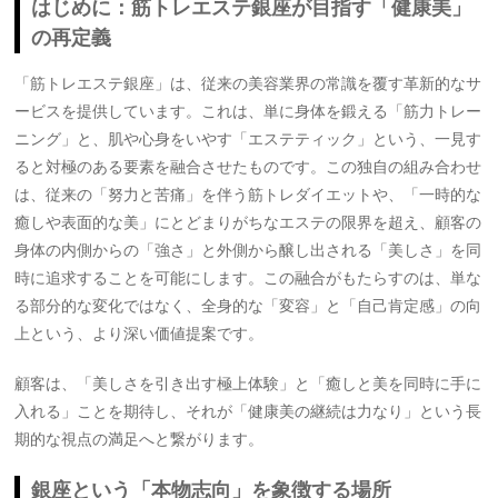
はじめに：筋トレエステ銀座が目指す「健康美」
の再定義
「筋トレエステ銀座」は、従来の美容業界の常識を覆す革新的なサ
ービスを提供しています。これは、単に身体を鍛える「筋力トレー
ニング」と、肌や心身をいやす「エステティック」という、一見す
ると対極のある要素を融合させたものです。この独自の組み合わせ
は、従来の「努力と苦痛」を伴う筋トレダイエットや、「一時的な
癒しや表面的な美」にとどまりがちなエステの限界を超え、顧客の
身体の内側からの「強さ」と外側から醸し出される「美しさ」を同
時に追求することを可能にします。この融合がもたらすのは、単な
る部分的な変化ではなく、全身的な「変容」と「自己肯定感」の向
上という、より深い価値提案です。
顧客は、「美しさを引き出す極上体験」と「癒しと美を同時に手に
入れる」ことを期待し、それが「健康美の継続は力なり」という長
期的な視点の満足へと繋がります。
銀座という「本物志向」を象徴する場所