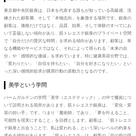
東京都中央区銀座は、日本を代表する誰もが知っている高級感、洗
練された顧客層、そして「本物志向」を象徴する場所です。銀座の
顧客は、価格だけではなく、品質、効果、そして体験のすべてにお
いて妥協しない傾向があり、筋トレエステ銀座のプライベート空間
で「自分だけの贅沢な時間」を求める傾向があります。顧客は、単
なる機能やサービスではなく、それによって得られる「未来の自
分」や「感情的な価値」を求めています。特に健康美容分野では、
「変わりたい」「自信を持ちたい」「自分を好きになりたい」とい
った深い感情的欲求が購買行動の原動力となるのです。
美学という学問
バームガルテンの学問「美学（エステティック）」の中で魔術につ
いて説明される箇所があります。筋トレエステ銀座は、「変化・変
容の担い手」です。つまり「魔術師」であり、「夢を叶えること、
可能性を現実にすること」を目標とします。顧客は、「筋トレエス
テ銀座と出会うことで、私は変われる」という深いレベルの約束を
求める傾向があります。「筋トレエステ」は、顧客の「目の前の現