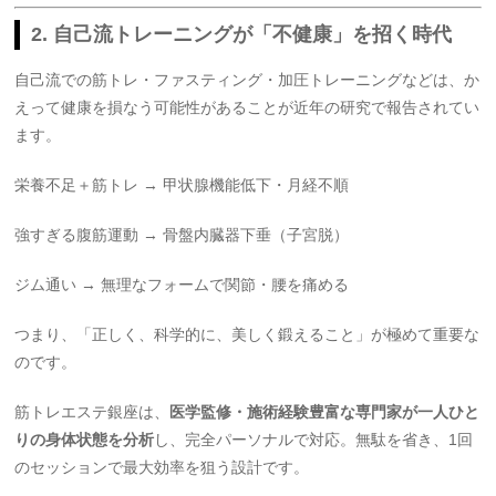
2. 自己流トレーニングが「不健康」を招く時代
自己流での筋トレ・ファスティング・加圧トレーニングなどは、か
えって健康を損なう可能性があることが近年の研究で報告されてい
ます。
栄養不足＋筋トレ → 甲状腺機能低下・月経不順
強すぎる腹筋運動 → 骨盤内臓器下垂（子宮脱）
ジム通い → 無理なフォームで関節・腰を痛める
つまり、「正しく、科学的に、美しく鍛えること」が極めて重要な
のです。
筋トレエステ銀座は、
医学監修・施術経験豊富な専門家が一人ひと
りの身体状態を分析
し、完全パーソナルで対応。無駄を省き、1回
のセッションで最大効率を狙う設計です。