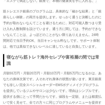
「エステで満足しない。銀座で、本物の健康美を手に入れる。」
筋トレエステ銀座のプログラムは、具体的な「確かな結果」と「銀
座らしい体験」の両方を提供します。せっかく通うと決断したのに
予約が取れないなんてことを避けるために、対応可能人数つまり受
け入れ人数制限を設けています。通う方に関しては、予約ができな
いなんてことは、よっぽどのことがない限りありえません。24時
間対応で当日予約OK、当日キャンセル料なしです。サポート体制
は、他では真似できないレベルに達していると自負しています。
寝ながら筋トレ？海外セレブや富裕層の間では常
識
月額55万円・月額20万円・月額10万円・月額5万円になるかは、あ
なたの身体次第です。人それぞれ身体の状態が違います。東京銀座
でも珍しい完全スペシャルオーダーEMSボディメイクプログラム
を提供しているジムやサロンは少ないです。理由はシンプルです。
提供する側にとって手間だからです。値段を一定額、または都度払
いで安く見せて、全ての方々に同じプログラムやメニューを提供す