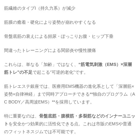
筋繊維のタイプI（持久力系）が減少
筋膜の癒着・硬化により姿勢が崩れやすくなる
骨盤底筋の衰えによる頻尿・ぽっこりお腹・ヒップ下垂
間違ったトレーニングによる関節炎や慢性腰痛
これらは、単なる「加齢」ではなく、
“筋電気刺激（EMS）×深層
筋トレ”の不足
で起こる“可逆的老化”です。
筋トレエステ銀座では、医療用EMS機器の進化系として「深層筋×
姿勢×自律神経」まで同時アプローチできる**独自のプログラム（A
C BODY／高周波EMS）**を採用しています。
特に重要なのは、
骨盤底筋・腹横筋・多裂筋などのインナーユニッ
ト
を安全かつ効果的に活性化できる点。これは市販のEMSや普通
のフィットネスジムでは不可能です。