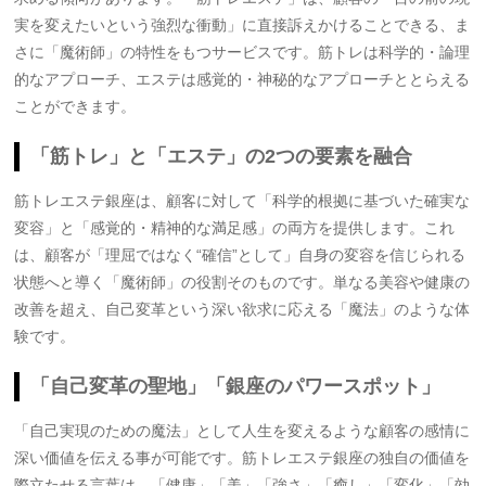
実を変えたいという強烈な衝動」に直接訴えかけることできる、ま
さに「魔術師」の特性をもつサービスです。筋トレは科学的・論理
的なアプローチ、エステは感覚的・神秘的なアプローチととらえる
ことができます。
「筋トレ」と「エステ」の2つの要素を融合
筋トレエステ銀座は、顧客に対して「科学的根拠に基づいた確実な
変容」と「感覚的・精神的な満足感」の両方を提供します。これ
は、顧客が「理屈ではなく“確信”として」自身の変容を信じられる
状態へと導く「魔術師」の役割そのものです。単なる美容や健康の
改善を超え、自己変革という深い欲求に応える「魔法」のような体
験です。
「自己変革の聖地」「銀座のパワースポット」
「自己実現のための魔法」として人生を変えるような顧客の感情に
深い価値を伝える事が可能です。筋トレエステ銀座の独自の価値を
際立たせる言葉は、「健康」「美」「強さ」「癒し」「変化」「効