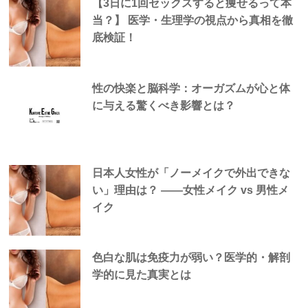
【3日に1回セックスすると痩せるって本
当？】 医学・生理学の視点から真相を徹
底検証！
性の快楽と脳科学：オーガズムが心と体
に与える驚くべき影響とは？
日本人女性が「ノーメイクで外出できな
い」理由は？ —―女性メイク vs 男性メ
イク
色白な肌は免疫力が弱い？医学的・解剖
学的に見た真実とは