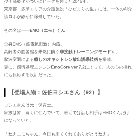
少子高齢化がついにピークを迎えた2045年。
東京都・多摩エリアの介護施設「ひだまりの里」には、一体のAI介
護ロボが静かに稼働していた。
その名は――
EMO（エモ）くん
全身EMS（筋電気刺激）内蔵。
高齢者の筋萎縮を未然に防ぐ
非接触トレーニングモード
や、
脳波変調による
癒しのオキシトシン放出誘導技術
を搭載。
更に、感情処理エンジン
EmoCore ver.7.2
によって、人の心の揺れ
にも反応する設計だった。
【登場人物：佐伯ヨシエさん（92）】
ヨシエさんは元・保育士。
家族は皆、遠くに住んでいて、最近では話し相手はEMOくんだけ
になっていた。
「ねえエモちゃん、今日も来てくれてありがとうねえ」