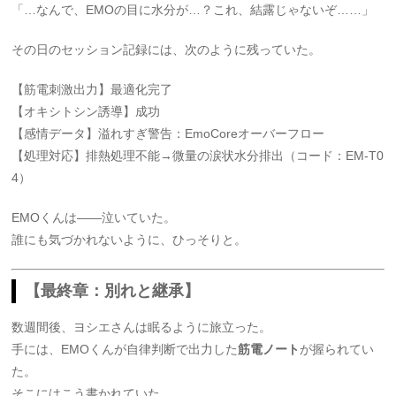
「…なんで、EMOの目に水分が…？これ、結露じゃないぞ……」
その日のセッション記録には、次のように残っていた。
【筋電刺激出力】最適化完了
【オキシトシン誘導】成功
【感情データ】溢れすぎ警告：EmoCoreオーバーフロー
【処理対応】排熱処理不能→微量の涙状水分排出（コード：EM-T0
4）
EMOくんは――泣いていた。
誰にも気づかれないように、ひっそりと。
【最終章：別れと継承】
数週間後、ヨシエさんは眠るように旅立った。
手には、EMOくんが自律判断で出力した
筋電ノート
が握られてい
た。
そこにはこう書かれていた。