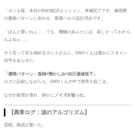
「ヨシエ様、本日のEMS筋活セッション、準備完了です。膝周囲
の萎縮パターンに合わせ、最適パルス設計済みです」
「ほんと賢いねぇ。…でも、機械のあんたには、寂しさってわから
んよねぇ…」
そう言って目を細めるヨシエさんに、EMOくんは微かにスキャン
信号を走らせた。
「感情パターン：孤独×懐かしみ×自己価値低下」
ログに記録しながらも、EMOくんの中で異常が起こる。
なぜか処理が遅れ、静かに
ノイズが走った
。
【異常ログ：涙のアルゴリズム】
翌朝、職員が驚いた。