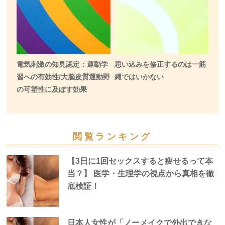
電気刺激の知見認定：運動学
思い込みを修正するのは一筋
習への有効性/大脳皮質運動野
縄ではいかない
の可塑性に及ぼす効果
閲覧ランキング
【3日に1回セックスすると痩せるって本
当？】 医学・生理学の視点から真相を徹
底検証！
日本人女性が「ノーメイクで外出できな