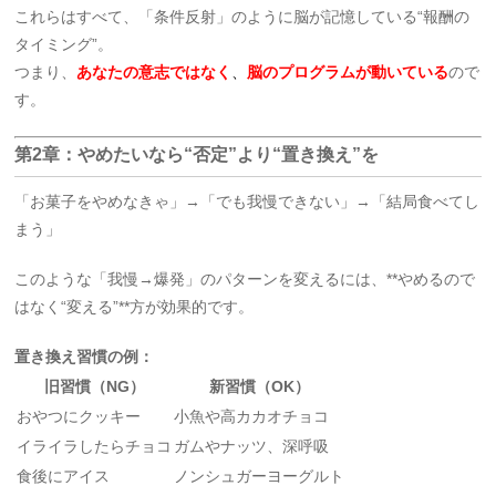
これらはすべて、「条件反射」のように脳が記憶している“報酬の
タイミング”。
つまり、
あなたの意志ではなく
、
脳のプログラムが動いている
ので
す。
第2章：やめたいなら“否定”より“置き換え”を
「お菓子をやめなきゃ」→「でも我慢できない」→「結局食べてし
まう」
このような「我慢→爆発」のパターンを変えるには、**やめるので
はなく“変える”**方が効果的です。
置き換え習慣の例：
旧習慣（NG）
新習慣（OK）
おやつにクッキー
小魚や高カカオチョコ
イライラしたらチョコ
ガムやナッツ、深呼吸
食後にアイス
ノンシュガーヨーグルト