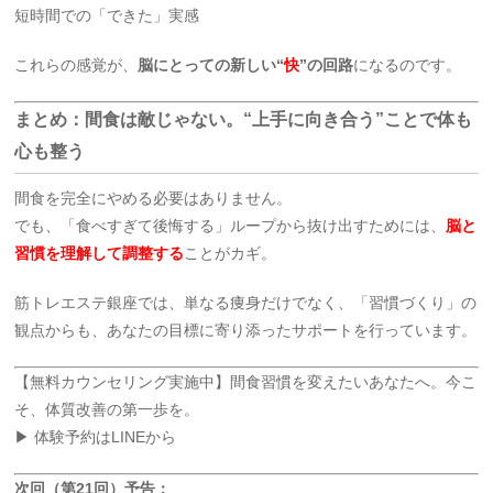
短時間での「できた」実感
これらの感覚が、
脳にとっての新しい“
快
”の回路
になるのです。
まとめ：間食は敵じゃない。“上手に向き合う”ことで体も
心も整う
間食を完全にやめる必要はありません。
でも、「食べすぎて後悔する」ループから抜け出すためには、
脳と
習慣を理解して調整する
ことがカギ。
筋トレエステ銀座では、単なる痩身だけでなく、「習慣づくり」の
観点からも、あなたの目標に寄り添ったサポートを行っています。
【無料カウンセリング実施中】間食習慣を変えたいあなたへ。今こ
そ、体質改善の第一歩を。
▶ 体験予約はLINEから
次回（第21回）予告：