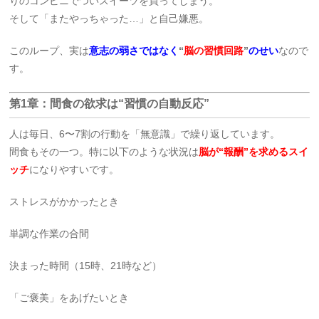
りのコンビニでついスイーツを買ってしまう。
そして「またやっちゃった…」と自己嫌悪。
このループ、実は
意志の弱さではなく
“
脳の習慣回路
”
のせい
なので
す。
第1章：間食の欲求は“習慣の自動反応”
人は毎日、6〜7割の行動を「無意識」で繰り返しています。
間食もその一つ。特に以下のような状況は
脳が“報酬”を求めるスイ
ッチ
になりやすいです。
ストレスがかかったとき
単調な作業の合間
決まった時間（15時、21時など）
「ご褒美」をあげたいとき