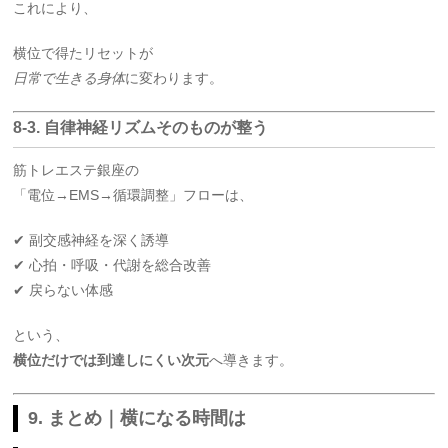
これにより、
横位で得たリセットが
日常で生きる身体
に変わります。
8-3. 自律神経リズムそのものが整う
筋トレエステ銀座の
「電位→EMS→循環調整」フローは、
✔ 副交感神経を深く誘導
✔ 心拍・呼吸・代謝を総合改善
✔ 戻らない体感
という、
横位だけでは到達しにくい次元
へ導きます。
9. まとめ｜横になる時間は