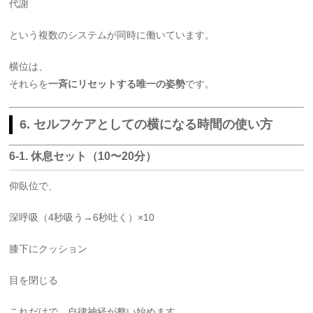
代謝
という複数のシステムが同時に働いています。
横位は、
それらを
一斉にリセットする唯一の姿勢
です。
6. セルフケアとしての横になる時間の使い方
6-1. 休息セット（10〜20分）
仰臥位で、
深呼吸（4秒吸う→6秒吐く）×10
膝下にクッション
目を閉じる
これだけで、自律神経が整い始めます。