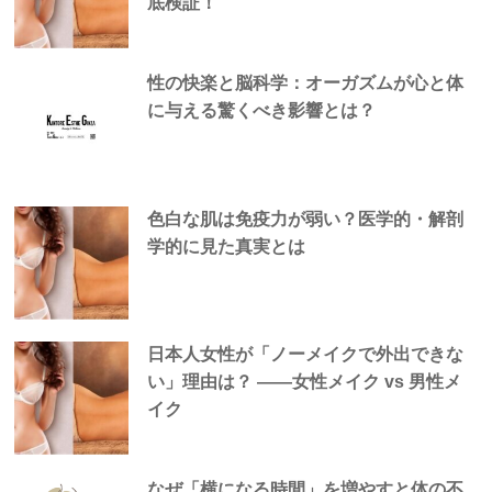
底検証！
性の快楽と脳科学：オーガズムが心と体
に与える驚くべき影響とは？
色白な肌は免疫力が弱い？医学的・解剖
学的に見た真実とは
日本人女性が「ノーメイクで外出できな
い」理由は？ —―女性メイク vs 男性メ
イク
なぜ「横になる時間」を増やすと体の不