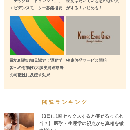
「チック症・トゥレット症」
差別はたいてい悪意のない人
エビデンスモニター募集概要
がする！いじめも！
電気刺激の知見認定：運動学
疾患啓発サービス開始
習への有効性/大脳皮質運動野
の可塑性に及ぼす効果
閲覧ランキング
【3日に1回セックスすると痩せるって本
当？】 医学・生理学の視点から真相を徹