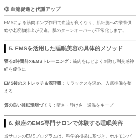
③ 血流促進と代謝アップ
EMSによる筋肉ポンプ作用で血流が良くなり、肌細胞への栄養供
給や老廃物排出が促進。肌のターンオーバーが正常化します。
5. EMSを活用した睡眠美容の具体的メソッド
寝る2時間前のEMSトレーニング
：筋肉をほどよく刺激し副交感神
経を優位に
EMS後のストレッチ＆深呼吸
：リラックスを深め、入眠準備を整
える
質の良い睡眠環境づくり
：暗さ・静けさ・適温をキープ
6. 銀座のEMS専門サロンで体験する睡眠美容
当サロンのEMSプログラムは、科学的根拠に基づき、ホルモンバ