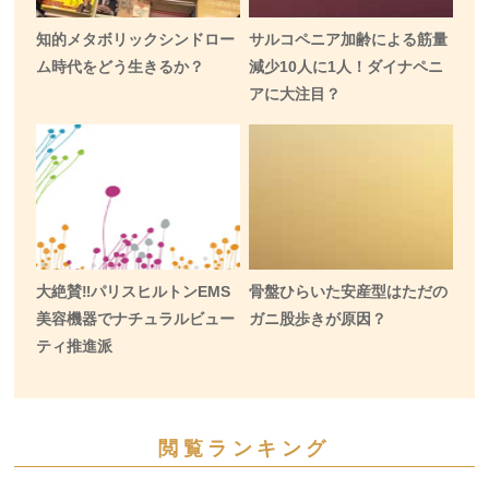
知的メタボリックシンドロー
サルコペニア加齢による筋量
ム時代をどう生きるか？
減少10人に1人！ダイナペニ
アに大注目？
大絶賛‼️パリスヒルトンEMS
骨盤ひらいた安産型はただの
美容機器でナチュラルビュー
ガニ股歩きが原因？
ティ推進派
閲覧ランキング