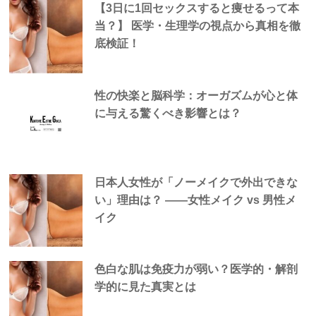
【3日に1回セックスすると痩せるって本
当？】 医学・生理学の視点から真相を徹
底検証！
性の快楽と脳科学：オーガズムが心と体
に与える驚くべき影響とは？
日本人女性が「ノーメイクで外出できな
い」理由は？ —―女性メイク vs 男性メ
イク
色白な肌は免疫力が弱い？医学的・解剖
学的に見た真実とは