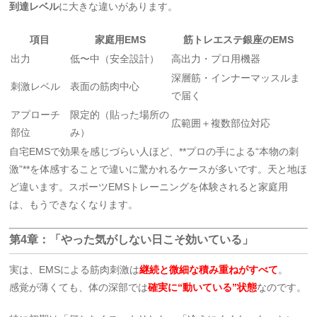
到達レベル
に大きな違いがあります。
項目
家庭用EMS
筋トレエステ銀座のEMS
出力
低〜中（安全設計）
高出力・プロ用機器
深層筋・インナーマッスルま
刺激レベル
表面の筋肉中心
で届く
アプローチ
限定的（貼った場所の
広範囲＋複数部位対応
部位
み）
自宅EMSで効果を感じづらい人ほど、**プロの手による“本物の刺
激”**を体感することで違いに驚かれるケースが多いです。天と地ほ
ど違います。スポーツEMSトレーニングを体験されると家庭用
は、もうできなくなります。
第4章：「やった気がしない日こそ効いている」
実は、EMSによる筋肉刺激は
継続と微細な積み重ねがすべて
。
感覚が薄くても、体の深部では
確実に“動いている”状態
なのです。