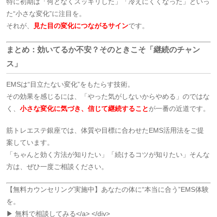
特に初期は「何となくスッキリした」「冷えにくくなった」といっ
た“小さな変化”に注目を。
それが、
見た目の変化につながるサイン
です。
まとめ：効いてるか不安？そのときこそ「継続のチャン
ス」
EMSは“目立たない変化”をもたらす技術。
その効果を感じるには、「やった気がしないからやめる」のではな
く、
小さな変化に気づき、信じて継続すること
が一番の近道です。
筋トレエステ銀座では、体質や目標に合わせたEMS活用法をご提
案しています。
「ちゃんと効く方法が知りたい」「続けるコツが知りたい」そんな
方は、ぜひ一度ご相談ください。
【無料カウンセリング実施中】あなたの体に“本当に合う”EMS体験
を。
▶ 無料で相談してみる</a> </div>