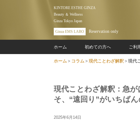
KINTORE ESTHE GINZA
Beauty ＆ Wellness
Ginza Tokyo Japan
Reservation only
Ginza EMS LABO
ホーム
初めての方へ
ご利
ホーム
コラム
現代ことわざ解釈
現代
現代ことわざ解釈：急が
そ、“遠回り”がいちばん
2025年6月14日