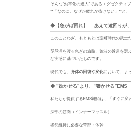
そんな“効率化の達人”であるエグゼクティ
**「なのに、なぜか疲れが抜けない」**と。
◆【急がば回れ】──あえて遠回りが
このことわざ、もともとは室町時代の武士
琵琶湖を渡る急ぎの旅路、荒波の近道を選
な実感に基づいたものです。
現代でも、
身体の回復や変化
において、ま
◆ “効かせる”より、“響かせる”EMS
私たちが提供するEMS施術は、「すぐに変
深部の筋肉（インナーマッスル）
姿勢維持に必要な背部・体幹