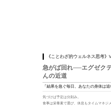
《ことわざ的ウェルネス思考》Vo
急がば回れ──エグゼク
んの近道
「結果を急ぐ毎日、あなたの身体は追
気づけば予定は分刻み。
食事は栄養素で選び、休息もタイムマネジメ