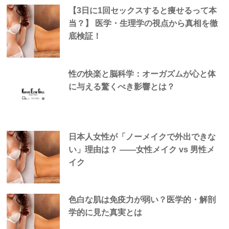
【3日に1回セックスすると痩せるって本
当？】 医学・生理学の視点から真相を徹
底検証！
性の快楽と脳科学：オーガズムが心と体
に与える驚くべき影響とは？
日本人女性が「ノーメイクで外出できな
い」理由は？ —―女性メイク vs 男性メ
イク
色白な肌は免疫力が弱い？医学的・解剖
学的に見た真実とは