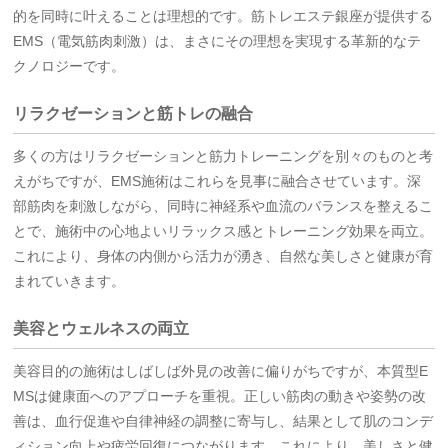
的を同時に叶えることは理想的です。筋トレエステ銀座が提供する
EMS（電気筋肉刺激）は、まさにその理想を実現する革新的なテ
クノロジーです。
リラクゼーションと筋トレの融合
多くの方はリラクゼーションと筋力トレーニングを別々のものと考
えがちですが、EMS施術はこれらを見事に融合させています。深
部筋肉を刺激しながら、同時に神経系や血流のバランスを整えるこ
とで、施術中の心地よいリラックス感とトレーニング効果を両立。
これにより、身体の内側から活力が湧き、自然な美しさと健康が育
まれていきます。
美容とウェルネスの両立
美容目的の施術はしばしば外見の改善に偏りがちですが、本質型E
MSは健康面へのアプローチを重視。正しい筋肉の動きや姿勢の改
善は、血行促進や自律神経の調整に寄与し、結果として肌のコンデ
ィション向上や疲労回復につながります。これにより、美しさと健