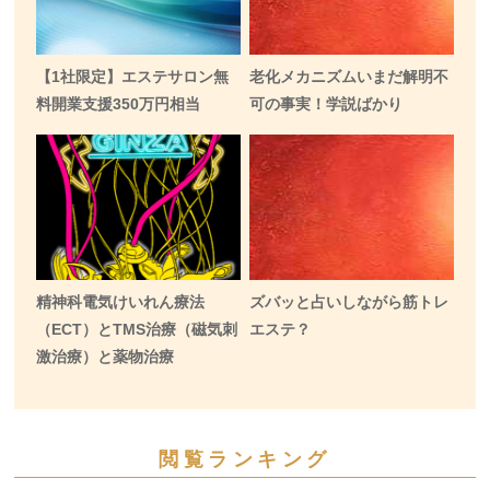
【1社限定】エステサロン無
老化メカニズムいまだ解明不
料開業支援350万円相当
可の事実！学説ばかり
精神科電気けいれん療法
ズバッと占いしながら筋トレ
（ECT）とTMS治療（磁気刺
エステ？
激治療）と薬物治療
閲覧ランキング