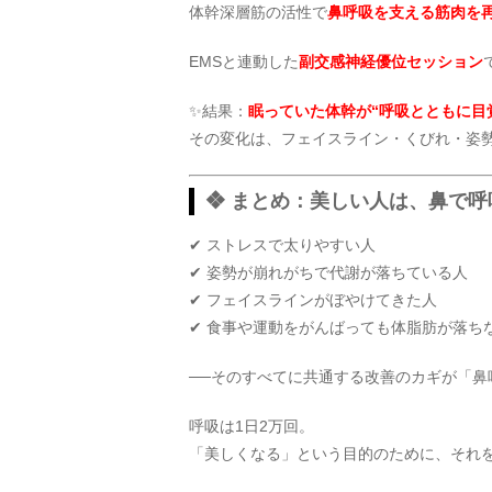
体幹深層筋の活性で
鼻呼吸を支える筋肉を
EMSと連動した
副交感神経優位セッション
✨結果：
眠っていた体幹が“呼吸とともに目
その変化は、フェイスライン・くびれ・姿
❖ まとめ：美しい人は、鼻で呼
✔ ストレスで太りやすい人
✔ 姿勢が崩れがちで代謝が落ちている人
✔ フェイスラインがぼやけてきた人
✔ 食事や運動をがんばっても体脂肪が落ち
──そのすべてに共通する改善のカギが「鼻
呼吸は1日2万回。
「美しくなる」という目的のために、それ