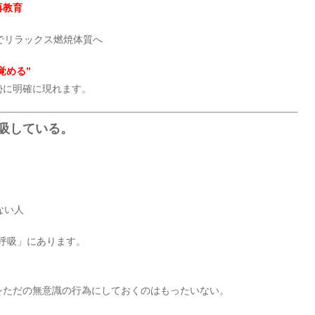
再教育
でリラックス燃焼体質へ
覚める”
勢に明確に現れます。
吸している。
ない人
呼吸」にあります。
をただの無意識の行為にしておくのはもったいない。