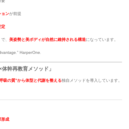
必要
ション
が前提
安定
」で、
美姿勢と美ボディが自然に維持される構造
になっています。
vantage.” HarperOne.
×体幹再教育メソッド」
“呼吸の質”から体型と代謝を整える
独自メソッドを導入しています。
郭形成