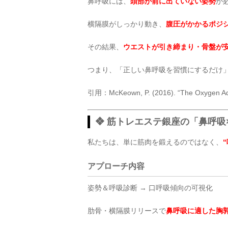
鼻呼吸には、
頭部が前に出ていない姿勢
が
横隔膜がしっかり動き、
腹圧がかかるポジ
その結果、
ウエストが引き締まり・骨盤が
つまり、「正しい鼻呼吸を習慣にするだけ
引用：McKeown, P. (2016). “The Oxygen Ad
❖ 筋トレエステ銀座の「鼻呼吸
私たちは、単に筋肉を鍛えるのではなく、
アプローチ内容
姿勢＆呼吸診断 → 口呼吸傾向の可視化
肋骨・横隔膜リリースで
鼻呼吸に適した胸