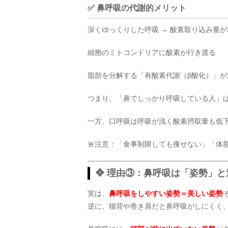
✅ 鼻呼吸の代謝的メリット
深くゆっくりした呼吸 → 酸素取り込み量
細胞のミトコンドリアに酸素が行き渡る
脂肪を分解する「有酸素代謝（β酸化）」が
つまり、「鼻でしっかり呼吸している人」
一方、口呼吸は呼吸が浅く酸素摂取量も低下
🚨注意：「食事制限しても痩せない」「体
❖ 理由③：鼻呼吸は「姿勢」と
実は、
鼻呼吸をしやすい姿勢＝美しい姿勢
逆に、猫背や巻き肩だと鼻呼吸がしにくく