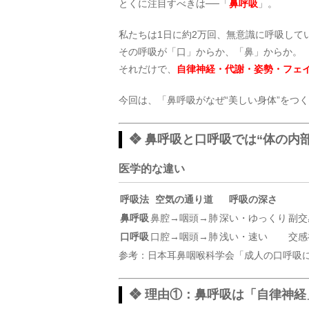
とくに注目すべきは──「
鼻呼吸
」。
私たちは1日に約2万回、無意識に呼吸して
その呼吸が「口」からか、「鼻」からか。
それだけで、
自律神経・代謝・姿勢・フェ
今回は、「鼻呼吸がなぜ“美しい身体”をつ
❖ 鼻呼吸と口呼吸では“体の内
医学的な違い
呼吸法
空気の通り道
呼吸の深さ
鼻呼吸
鼻腔→咽頭→肺
深い・ゆっくり
副交
口呼吸
口腔→咽頭→肺
浅い・速い
交感
参考：日本耳鼻咽喉科学会「成人の口呼吸に
❖ 理由①：鼻呼吸は「自律神経