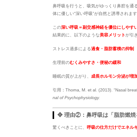
鼻呼吸を行うと、吸気がゆっくり鼻腔を通
体に優しい“深い呼吸”が自然と誘導されま
この
深い呼吸＝副交感神経を優位にしやす
結果的に、以下のような
美容メリット
が引
ストレス過多による
過食・脂肪蓄積の抑制
生理前の
むくみやすさ・便秘の緩和
睡眠の質が上がり、
成長ホルモン分泌が増
引用：Thoma, M. et al. (2013). “Nasal breath
nal of Psychophysiology.
❖ 理由②：鼻呼吸は「脂肪燃焼
驚くべきことに、
呼吸の仕方だけでエネル