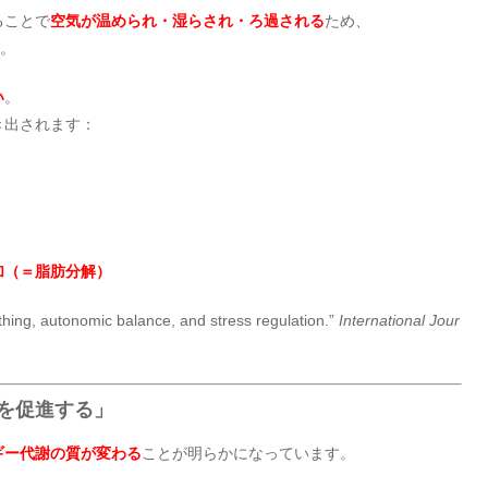
ることで
空気が温められ・湿らされ・ろ過される
ため、
す。
い
。
き出されます：
加（＝脂肪分解）
ing, autonomic balance, and stress regulation.”
International Jour
を促進する」
ギー代謝の質が変わる
ことが明らかになっています。