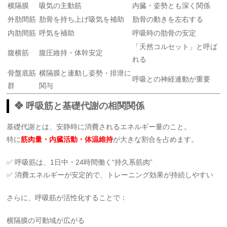
横隔膜
吸気の主動筋
内臓・姿勢とも深く関係
外肋間筋
肋骨を持ち上げ吸気を補助
肋骨の動きを左右する
内肋間筋
呼気を補助
呼吸時の肋骨の安定
「天然コルセット」と呼ば
腹横筋
腹圧維持・体幹安定
れる
骨盤底筋
横隔膜と連動し姿勢・排泄に
呼吸との神経連動が重要
群
関与
❖ 呼吸筋と基礎代謝の相関関係
基礎代謝とは、安静時に消費されるエネルギー量のこと。
特に
筋肉量・内臓活動・体温維持
が大きな割合を占めます。
✅ 呼吸筋は、1日中・24時間働く“持久系筋肉”
✅ 消費エネルギーが安定的で、トレーニング効果が持続しやすい
さらに、呼吸筋が活性化することで：
横隔膜の可動域が広がる