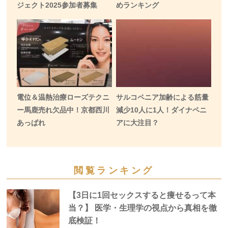
ジェクト2025参加者募集
めランキング
電位＆温熱治療ローズテクニ
サルコペニア加齢による筋量
ー馬鹿売れ欠品中！京都西川
減少10人に1人！ダイナペニ
あっぱれ
アに大注目？
閲覧ランキング
【3日に1回セックスすると痩せるって本
当？】 医学・生理学の視点から真相を徹
底検証！