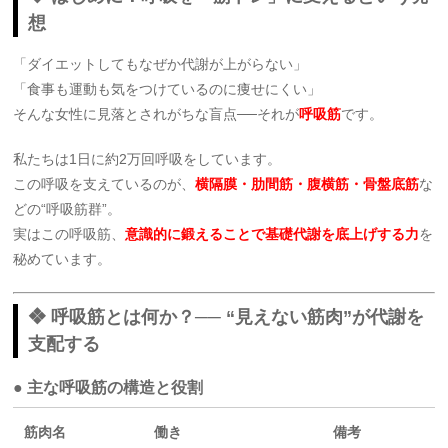
想
「ダイエットしてもなぜか代謝が上がらない」
「食事も運動も気をつけているのに痩せにくい」
そんな女性に見落とされがちな盲点──それが
呼吸筋
です。
私たちは1日に約2万回呼吸をしています。
この呼吸を支えているのが、
横隔膜・肋間筋・腹横筋・骨盤底筋
な
どの“呼吸筋群”。
実はこの呼吸筋、
意識的に鍛えることで基礎代謝を底上げする力
を
秘めています。
❖ 呼吸筋とは何か？── “見えない筋肉”が代謝を
支配する
● 主な呼吸筋の構造と役割
筋肉名
働き
備考