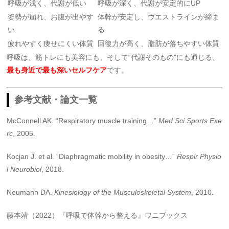
呼吸が浅く、代謝が低い
呼吸が深く、代謝が安定的にUP
姿勢が崩れ、お腹が出やす
体幹が安定し、ウエストラインが締ま
い
る
疲れやすく痩せにくい体質
回復力が高く、脂肪が落ちやすい体質
呼吸は、筋トレにも美容にも、そして“代謝そのもの”にも通じる、
最も身近で最も深いセルフケア
です。
参考文献・論文一覧
McConnell AK. “Respiratory muscle training…”
Med Sci Sports Exe
rc
, 2005.
Kocjan J. et al. “Diaphragmatic mobility in obesity…”
Respir Physio
l Neurobiol
, 2018.
Neumann DA.
Kinesiology of the Musculoskeletal System
, 2010.
藤本靖（2022）『呼吸で体幹から整える』ワニブックス