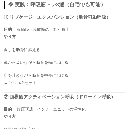
❖ 実践：呼吸筋トレ3選（自宅でも可能）
① リブケージ・エクスパンション（肋骨可動呼吸）
目的：
横隔膜・肋間筋の可動性向上
やり方：
両手を肋骨に添える
鼻から吸いながら肋骨を横に広げる
息を吐きながら肋骨を中央にしぼる
→ 10回 × 2セット
② 腹横筋アクティベーション呼吸（ドローイン呼吸）
目的：
腹圧形成・インナーユニットの活性化
やり方：