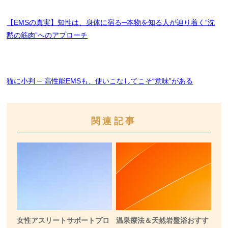
【EMSの真実】知性は、身体に宿る─本物を知る人が辿り着く“沈
黙の筋肉”へのアプローチ
猫に小判 ─ 高性能EMSも、使いこなしてこそ“意味”がある
関連記事
女性アスリートサポートプロ
温泉療法＆天然岩盤浴おすす