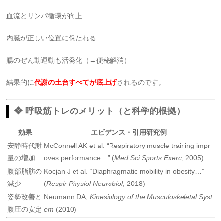
血流とリンパ循環が向上
内臓が正しい位置に保たれる
腸のぜん動運動も活発化（→便秘解消）
結果的に
代謝の土台すべてが底上げ
されるのです。
❖ 呼吸筋トレのメリット（と科学的根拠）
効果
エビデンス・引用研究例
安静時代謝
McConnell AK et al. “Respiratory muscle training impr
量の増加
oves performance…” (
Med Sci Sports Exerc
, 2005)
腹部脂肪の
Kocjan J et al. “Diaphragmatic mobility in obesity…”
減少
(
Respir Physiol Neurobiol
, 2018)
姿勢改善と
Neumann DA,
Kinesiology of the Musculoskeletal Syst
腹圧の安定
em
(2010)