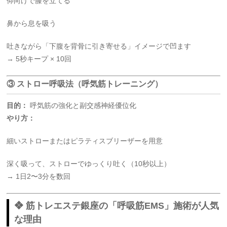
仰向けで膝を立てる
鼻から息を吸う
吐きながら「下腹を背骨に引き寄せる」イメージで凹ます
→ 5秒キープ × 10回
③ ストロー呼吸法（呼気筋トレーニング）
目的：
呼気筋の強化と副交感神経優位化
やり方：
細いストローまたはピラティスブリーザーを用意
深く吸って、ストローでゆっくり吐く（10秒以上）
→ 1日2〜3分を数回
❖ 筋トレエステ銀座の「呼吸筋EMS」施術が人気
な理由