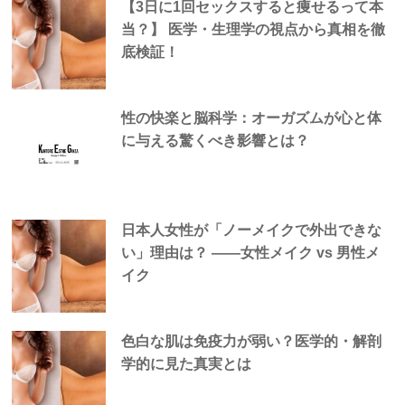
【3日に1回セックスすると痩せるって本
当？】 医学・生理学の視点から真相を徹
底検証！
性の快楽と脳科学：オーガズムが心と体
に与える驚くべき影響とは？
日本人女性が「ノーメイクで外出できな
い」理由は？ —―女性メイク vs 男性メ
イク
色白な肌は免疫力が弱い？医学的・解剖
学的に見た真実とは