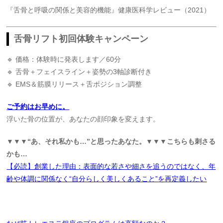
『舌骨と呼吸の関係と美容的機能』健康医科学レビュー（2021）
舌骨リフト初回体験キャンペーン
🔹 価格：体験時に発表します／60分
🔹 舌骨＋フェイスライン＋姿勢の3軸診断付き
🔹 EMS＆筋膜リリース＋舌ポジション調整
ご予約はお早めに。
浮いた骨の位置が、あなたの顔印象を変えます。
▼▼▼“あ、それ私かも…”と思ったあなた。▼▼▼こちらも刺さる
かも…
【必読】創業した理由：表面的な若さや細さを追うのではなく、年
齢や体調に関係なく“自分らしく美しくあること”を再定義したい