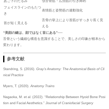
あご下のたるみ
顎舌骨筋・広頚筋の引き締め
フェイスラインのもたつ
表情筋と姿勢筋の連動強化
き
舌骨の挙上により首筋がすっきり長く見
首が短く見える
える
“美顔の鍵は、顔ではなく首にある”
──
舌骨という繊細な構造を意識することで、美しさの印象が根本から
変わります。
参考文献
Standring, S. (2016).
Gray’s Anatomy: The Anatomical Basis of Cli
nical Practice
Myers, T. (2020).
Anatomy Trains
Nagaoka, M. et al. (2022). “Relationship Between Hyoid Bone Posi
tion and Facial Aesthetics.”
Journal of Craniofacial Surgery