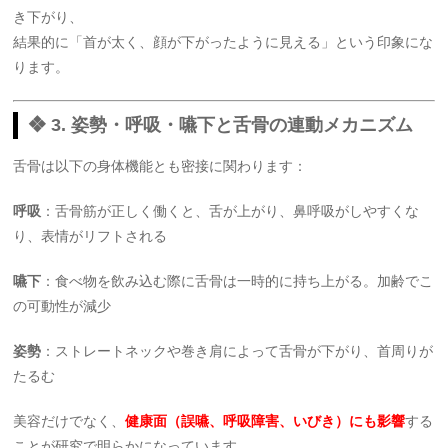
き下がり、
結果的に「首が太く、顔が下がったように見える」という印象にな
ります。
❖ 3. 姿勢・呼吸・嚥下と舌骨の連動メカニズム
舌骨は以下の身体機能とも密接に関わります：
呼吸
：舌骨筋が正しく働くと、舌が上がり、鼻呼吸がしやすくな
り、表情がリフトされる
嚥下
：食べ物を飲み込む際に舌骨は一時的に持ち上がる。加齢でこ
の可動性が減少
姿勢
：ストレートネックや巻き肩によって舌骨が下がり、首周りが
たるむ
美容だけでなく、
健康面（誤嚥、呼吸障害、いびき）にも影響
する
ことが研究で明らかになっています。