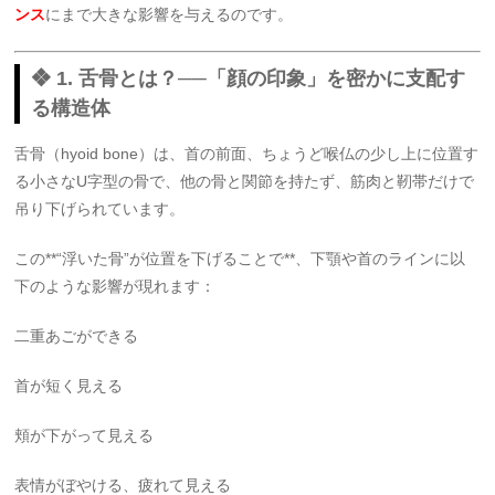
ンス
にまで大きな影響を与えるのです。
❖ 1. 舌骨とは？──「顔の印象」を密かに支配す
る構造体
舌骨（hyoid bone）は、首の前面、ちょうど喉仏の少し上に位置す
る小さなU字型の骨で、他の骨と関節を持たず、筋肉と靭帯だけで
吊り下げられています。
この**“浮いた骨”が位置を下げることで**、下顎や首のラインに以
下のような影響が現れます：
二重あごができる
首が短く見える
頬が下がって見える
表情がぼやける、疲れて見える