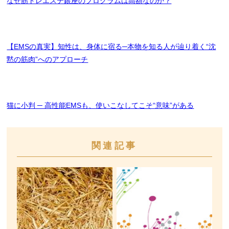
なぜ筋トレエステ銀座のプログラムは高額なのか？
【EMSの真実】知性は、身体に宿る─本物を知る人が辿り着く“沈
黙の筋肉”へのアプローチ
猫に小判 ─ 高性能EMSも、使いこなしてこそ“意味”がある
関連記事