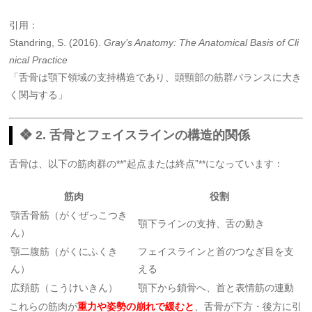
引用：
Standring, S. (2016).
Gray’s Anatomy: The Anatomical Basis of Cli
nical Practice
「舌骨は顎下領域の支持構造であり、頭頸部の筋群バランスに大き
く関与する」
❖ 2. 舌骨とフェイスラインの構造的関係
舌骨は、以下の筋肉群の**“起点または終点”**になっています：
筋肉
役割
顎舌骨筋（がくぜっこつき
顎下ラインの支持、舌の動き
ん）
顎二腹筋（がくにふくき
フェイスラインと首のつなぎ目を支
ん）
える
広頚筋（こうけいきん）
顎下から鎖骨へ、首と表情筋の連動
これらの筋肉が
重力や姿勢の崩れで緩むと
、舌骨が下方・後方に引