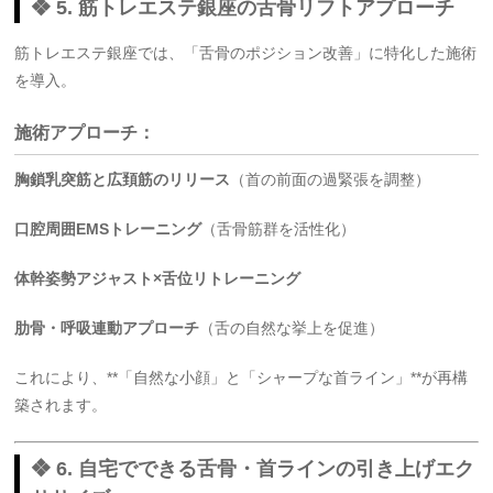
❖ 5. 筋トレエステ銀座の舌骨リフトアプローチ
筋トレエステ銀座では、「舌骨のポジション改善」に特化した施術
を導入。
施術アプローチ：
胸鎖乳突筋と広頚筋のリリース
（首の前面の過緊張を調整）
口腔周囲EMSトレーニング
（舌骨筋群を活性化）
体幹姿勢アジャスト×舌位リトレーニング
肋骨・呼吸連動アプローチ
（舌の自然な挙上を促進）
これにより、**「自然な小顔」と「シャープな首ライン」**が再構
築されます。
❖ 6. 自宅でできる舌骨・首ラインの引き上げエク