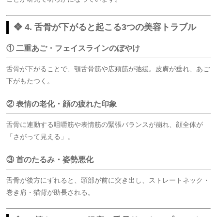
❖ 4. 舌骨が下がると起こる3つの美容トラブル
① 二重あご・フェイスラインのぼやけ
舌骨が下がることで、顎舌骨筋や広頚筋が弛緩。皮膚が垂れ、あご
下がもたつく。
② 表情の老化・顔の疲れた印象
舌骨に連動する咀嚼筋や表情筋の緊張バランスが崩れ、顔全体が
「さがって見える」。
③ 首のたるみ・姿勢悪化
舌骨が後方にずれると、頭部が前に突き出し、ストレートネック・
巻き肩・猫背が助長される。