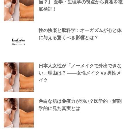
当？】 医学・生理学の視点から真相を徹
底検証！
性の快楽と脳科学：オーガズムが心と体
に与える驚くべき影響とは？
日本人女性が「ノーメイクで外出できな
い」理由は？ —―女性メイク vs 男性メ
イク
色白な肌は免疫力が弱い？医学的・解剖
学的に見た真実とは