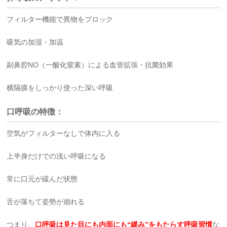
フィルター機能で異物をブロック
吸気の加湿・加温
副鼻腔NO（一酸化窒素）による血管拡張・抗菌効果
横隔膜をしっかり使った深い呼吸
口呼吸の特徴：
空気がフィルターなしで体内に入る
上半身だけでの浅い呼吸になる
常に口元が緩んだ状態
舌が落ちて姿勢が崩れる
つまり、
口呼吸は見た目にも内面にも“緩み”をもたらす呼吸習慣
な