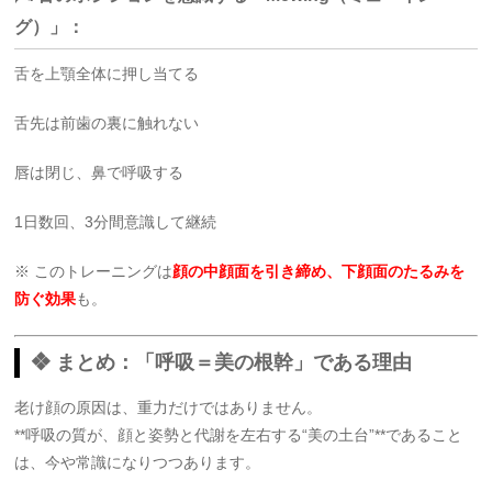
グ）」：
舌を上顎全体に押し当てる
舌先は前歯の裏に触れない
唇は閉じ、鼻で呼吸する
1日数回、3分間意識して継続
※ このトレーニングは
顔の中顔面を引き締め、下顔面のたるみを
防ぐ効果
も。
❖ まとめ：「呼吸＝美の根幹」である理由
老け顔の原因は、重力だけではありません。
**呼吸の質が、顔と姿勢と代謝を左右する“美の土台”**であること
は、今や常識になりつつあります。