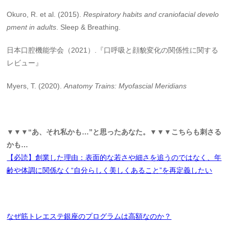
Okuro, R. et al. (2015).
Respiratory habits and craniofacial develo
pment in adults
. Sleep & Breathing.
日本口腔機能学会（2021）.『口呼吸と顔貌変化の関係性に関する
レビュー』
Myers, T. (2020).
Anatomy Trains: Myofascial Meridians
▼▼▼“あ、それ私かも…”と思ったあなた。▼▼▼こちらも刺さる
かも…
【必読】創業した理由：表面的な若さや細さを追うのではなく、年
齢や体調に関係なく“自分らしく美しくあること”を再定義したい
なぜ筋トレエステ銀座のプログラムは高額なのか？