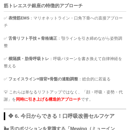
筋トレエステ銀座の特徴的アプローチ
✅
表情筋EMS
：マリオネットライン・口角下垂への直接アプロー
チ
✅
舌骨リフト手技＋骨格矯正
：顎ラインを引き締めながら姿勢調
整
✅
横隔膜・肋骨呼吸トレ
：呼吸パターンを書き換えて自律神経を
整える
✅
フェイスライン×猫背×骨盤の連動調整
：総合的に若返る
💡 これらは単なるリフトアップではなく、「顔・呼吸・姿勢・代
謝」を
同時に引き上げる構造的アプローチ
です。
❖ 6. 今日からできる！口呼吸改善セルフケア
🌬 舌のポジションを意識する「Mewing（ミューイン