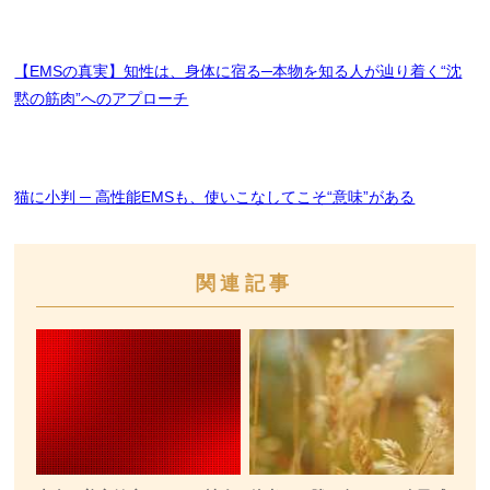
【EMSの真実】知性は、身体に宿る─本物を知る人が辿り着く“沈
黙の筋肉”へのアプローチ
猫に小判 ─ 高性能EMSも、使いこなしてこそ“意味”がある
関連記事