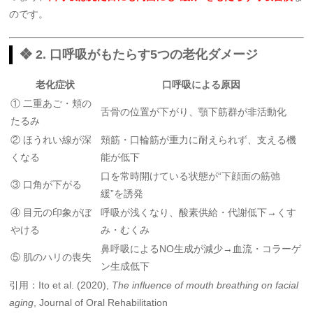
のです。
❖ 2. 口呼吸がもたらす5つの老化ダメージ
老化症状
口呼吸による原因
① 二重あご・頬の
舌骨の位置が下がり、顎下筋群が非活動化
たるみ
② ほうれい線が深
頬筋・口輪筋が重力に耐えられず、支える機
くなる
能が低下
口を常時開けている状態が“下顔面の筋弛
③ 口角が下がる
緩”を誘発
④ 目元の印象がぼ
呼吸が浅くなり、酸素供給・代謝低下→くす
やける
み・むくみ
鼻呼吸によるNO生成が減少→血流・コラーゲ
⑤ 肌のハリの喪失
ン生成低下
引用：Ito et al. (2020),
The influence of mouth breathing on facial
aging
, Journal of Oral Rehabilitation