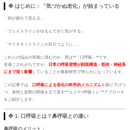
❖ はじめに：「気づかぬ老化」が始まっている
「顔が疲れて見える」
「フェイスラインがゆるんできた気がする」
「マリオネットラインが目立つように…」
これらの悩みの背後に潜むのが、実は**「口呼吸」**です。
見過ごされがちですが、
日常の呼吸習慣が顔面構造・筋肉・神経系
にまで深く影響
していることが最新研究で明らかになっています。
この記事では、
口呼吸による老化の科学的メカニズム
を掘り下げつ
つ、表情と姿勢の関係を立て直す**“エステ×呼吸トレ”**アプローチ
をご紹介します。
❖ 1. 口呼吸とは？鼻呼吸との違い
鼻呼吸のメリット：