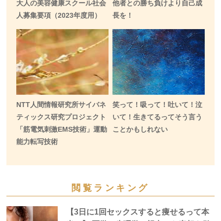
大人の美容健康スクール社会
他者との勝ち負けより自己成
人募集要項（2023年度用）
長を！
NTT人間情報研究所サイバネ
笑って！吸って！吐いて！泣
ティックス研究プロジェクト
いて！生きてるってそう言う
「筋電気刺激EMS技術」運動
ことかもしれない
能力転写技術
閲覧ランキング
【3日に1回セックスすると痩せるって本