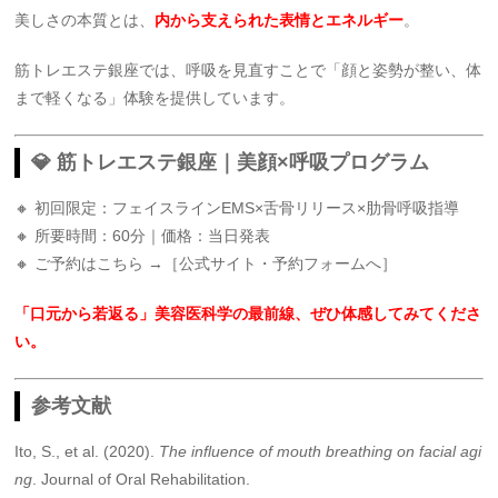
美しさの本質とは、
内から支えられた表情とエネルギー
。
筋トレエステ銀座では、呼吸を見直すことで「顔と姿勢が整い、体
まで軽くなる」体験を提供しています。
💎 筋トレエステ銀座｜美顔×呼吸プログラム
🔸 初回限定：フェイスラインEMS×舌骨リリース×肋骨呼吸指導
🔸 所要時間：60分｜価格：当日発表
🔸 ご予約はこちら →［公式サイト・予約フォームへ］
「口元から若返る」美容医科学の最前線、ぜひ体感してみてくださ
い。
参考文献
Ito, S., et al. (2020).
The influence of mouth breathing on facial agi
ng
. Journal of Oral Rehabilitation.