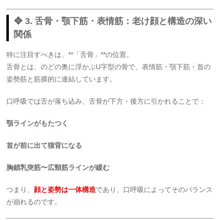
❖ 3. 舌骨・顎下筋・表情筋：老け顔と構造の深い
関係
特に注目すべきは、**「舌骨」**の位置。
舌骨とは、のどの奥に浮かぶU字型の骨で、表情筋・顎下筋・首の
姿勢筋と筋膜的に連結しています。
口呼吸では舌が落ち込み、舌骨が下方・後方に引かれることで：
顎ラインがもたつく
首が前に出て猫背になる
胸鎖乳突筋〜広頸筋ラインが緩む
つまり、
顔と姿勢は一体構造
であり、口呼吸によってそのバランス
が崩れるのです。