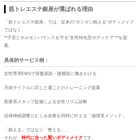
筋トレエステ銀座が選ばれる理由
「筋トレエステ銀座」では、従来の“ガンガン鍛える”ボディメイク
ではなく、
**子宮とホルモンバランスを守る“女性特化型ボディケア”**を提
案。
具体的サービス例：
女性専用EMSで骨盤底筋・腹横筋に働きかける
月経サイクルに応じた週ごとのトレーニング提案
医療系スタッフ監修による女性リズム診断
自律神経調整とむくみ改善を同時に叶える「循環美メソッド」
「鍛える」ではなく「整える」。
それが、
時代に合った賢いボディメイク
です。