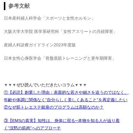
参考文献
日本産科婦人科学会「スポーツと女性ホルモン」
大阪大学大学院 医学系研究科「女性アスリートの月経障害」
産婦人科診療ガイドライン2023年度版
日本女性心身医学会「骨盤底筋トレーニングと更年期障害」
▼▼▼ぜひ読んでいただきたいコラム▼▼▼
①【必読】創業した理由：表面的な若さや細さを追うのではなく、
年齢や体調に関係なく“自分らしく美しくあること”を再定義したい
②なぜ筋トレエステ銀座のプログラムは高額なのか？
③【EMSの真実】知性は、身体に宿る─本物を知る人が辿り着
く“沈黙の筋肉”へのアプローチ