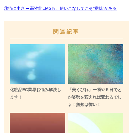
④猫に小判 ─ 高性能EMSも、使いこなしてこそ“意味”がある
関連記事
化粧品EC業界お悩み解決し
「美くびれ」一瞬や５日でと
ます！
か姿勢を変えれば変わるでし
ょ！無知は怖い！