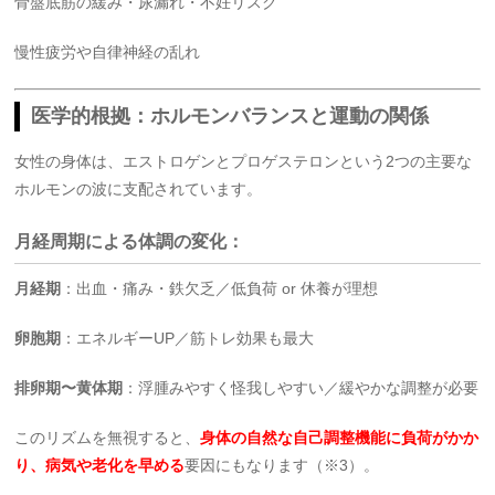
骨盤底筋の緩み・尿漏れ・不妊リスク
慢性疲労や自律神経の乱れ
医学的根拠：ホルモンバランスと運動の関係
女性の身体は、エストロゲンとプロゲステロンという2つの主要な
ホルモンの波に支配されています。
月経周期による体調の変化：
月経期
：出血・痛み・鉄欠乏／低負荷 or 休養が理想
卵胞期
：エネルギーUP／筋トレ効果も最大
排卵期〜黄体期
：浮腫みやすく怪我しやすい／緩やかな調整が必要
このリズムを無視すると、
身体の自然な自己調整機能に負荷がかか
り、病気や老化を早める
要因にもなります（※3）。